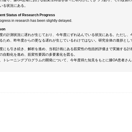
の通り、膝OA患者における筋変性特徴を徐々に明らかにできつつあり、その改善
いる状況にある。
ent Status of Research Progress
rogress in research has been slightly delayed.
son
度の計測状況に遅れが生じており、今年度にずれ込んでいる状況にある。ただし、
るため、昨年度からの更なる遅れが生じているわけではない。研究全体の進捗とし
度にも引き続き、解析を進め、当初計画にある筋変性の包括的評価まで実施する計
の自動化を進め、筋変性要因の多要素化を図る。
、トレーニングプログラムの開発について、今年度得た知見をもとに膝OA患者さ