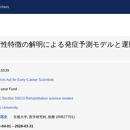
chers
変性特徴の解明による発症予測モデルと運
16539
t-in-Aid for Early-Career Scientists
i-year Fund
c Section 59010:Rehabilitation science-related
o University
 匡史
京都大学, 医学研究科, 助教 (00827701)
-04-01 – 2026-03-31