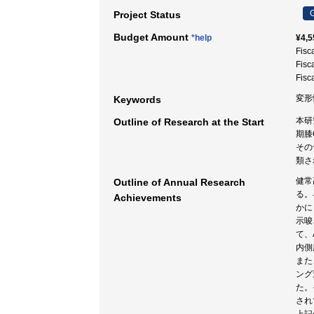
G
Project Status
Budget Amount
*help
¥4,5
Fisc
Fisc
Fisc
変形
Keywords
本研
Outline of Research at the Start
期膝
その
類さ
健常
Outline of Annual Research
る。
Achievements
かに
示唆
て、
内側
また
ング
た。
され