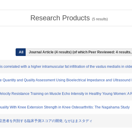
Research Products
(
5
results)
All
Journal Article (4 results) (of which Peer Reviewed: 4 result
is correlated with a higher intramuscular fat infiltration of the vastus medialis in old
uscle Quantity and Quality Assessment Using Bioelectrical Impedance and Ultrasound
w-Velocity Resistance Training on Muscle Echo Intensity in Healthy Young Women: A
 Quality With Knee Extension Strength in Knee Osteoarthritis: The Nagahama Study
性膝関節症患者を判別する臨床予測スコアの開発; ながはまスタディ