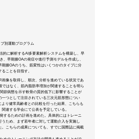
 タイプ別運動プログラム
括的に解析するAI多要素解析システムを構築し、早
き、早期膝OAの発症や進行予測モデルを作成し、
早期膝OAのうち、筋変性はいくつかのタイプに分
することを目指す。
R画像を取得し、順次、分析を進めている状況であ
筋体積ではなく、筋内脂肪率増加が関連することを明ら
の関節病態を示す軟骨の質的低下に影響することが
の一つとして注目されている三次元筋形態につい
により健常高齢者との比較を行った結果、こちらも
、関連する学会にて公表を予定している。
開発するための計画を進めた。具体的にはトレーニ
行うため、まず若年者に対して運動介入を実施し
た。こちらの成果についても、すでに国際誌に掲載