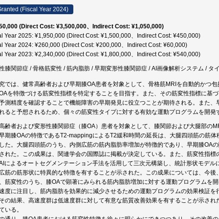
ranted (Fiscal Year 2024)
50,000 (Direct Cost: ¥3,500,000、Indirect Cost: ¥1,050,000)
al Year 2025: ¥1,950,000 (Direct Cost: ¥1,500,000、Indirect Cost: ¥450,000)
al Year 2024: ¥260,000 (Direct Cost: ¥200,000、Indirect Cost: ¥60,000)
al Year 2023: ¥2,340,000 (Direct Cost: ¥1,800,000、Indirect Cost: ¥540,000)
性膝関節症 / 骨格筋変性 / 筋内脂肪 / 早期変形性膝関節症 / AI画像解析システム /
究では、健常高齢者および早期膝OA患者を対象として、骨格筋MRIを自動的かつ包
OAを特徴づける筋変性指標を特定することを目指す。また、その筋変性指標に基づ
予測精度を確認することで機能障害の早期発見に役立つことが期待される。また、
れると予想されるため、個々の筋変性タイプに対する有効な運動プログラムを開発
高齢者および変形性膝関節症（膝OA）患者を対象として、膝関節および大腿部のM
早期膝OAの特徴であるT2-mappingによるT2緩和時間の延長は、大腿四頭筋の
した。大腿四頭筋のうち、内側広筋の筋内脂肪率増加が特徴的であり、早期膝OA
された。この成果は、関連学会の国際誌に掲載が決定している。また、筋変性指標
AIによるオートセグメンテーション手法を活用して三次元構築し、統計形状モデル
広筋の筋形状に特異的な特徴を有することが示された。この成果については、今後
、筋変性のうち、膝OAで顕著にみられる筋内脂肪増加に対する運動プログラムを
速度に注目し、筋内脂肪を効果的に減少させるための運動プログラムの効果検証を
その結果、高速度群は低速度群に対して有意な筋質改善効果を有することが示され
ている。