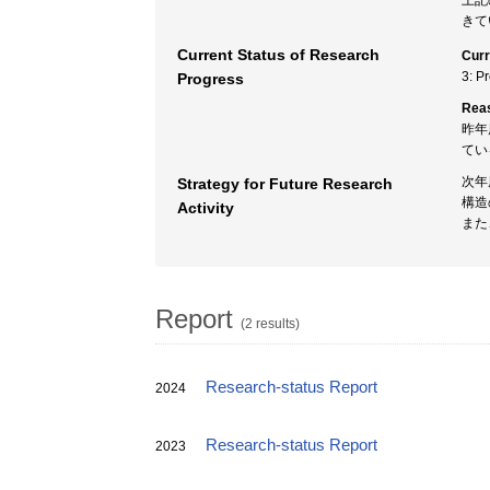
上記
きて
Current Status of Research
Curr
3: P
Progress
Rea
昨年
てい
次年
Strategy for Future Research
構造
Activity
また
Report
(2 results)
Research-status Report
2024
Research-status Report
2023