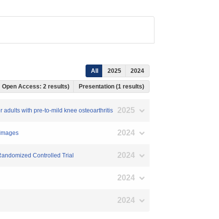
All
2025
2024
s, Open Access: 2 results)
Presentation (1 results)
2025
er adults with pre-to-mild knee osteoarthritis
2024
 Images
2024
 Randomized Controlled Trial
2024
2024