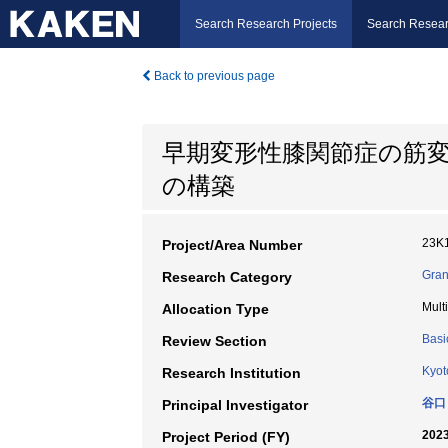
Search Research Projects
Search Resear
Back to previous page
早期変形性膝関節症の筋
の構築
23K
Project/Area Number
Gran
Research Category
Mult
Allocation Type
Basi
Review Section
Kyot
Research Institution
谷口
Principal Investigator
2023
Project Period (FY)