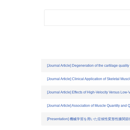
[Journal Article] Degeneration of the cartilage quality 
[Journal Article] Clinical Application of Skeletal M
[Journal Article] Effects of High-Velocity Versus Lo
[Journal Article] Association of Muscle Quantity and
[Presentation] 機械学習を用いた症候性変形