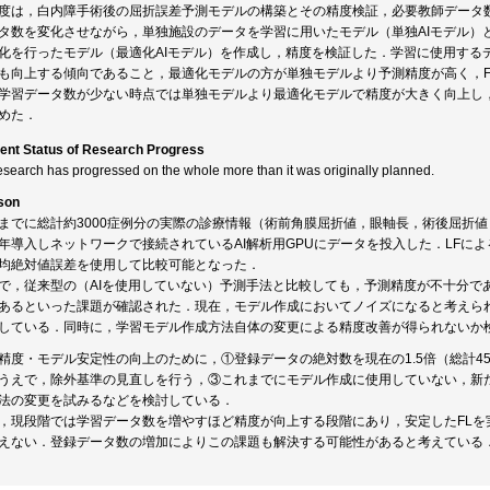
度は，白内障手術後の屈折誤差予測モデルの構築とその精度検証，必要教師データ
タ数を変化させながら，単独施設のデータを学習に用いたモデル（単独AIモデル）
化を行ったモデル（最適化AIモデル）を作成し，精度を検証した．学習に使用する
も向上する傾向であること，最適化モデルの方が単独モデルより予測精度が高く，F
学習データ数が少ない時点では単独モデルより最適化モデルで精度が大きく向上し
めた．
ent Status of Research Progress
esearch has progressed on the whole more than it was originally planned.
son
までに総計約3000症例分の実際の診療情報（術前角膜屈折値，眼軸長，術後屈折
年導入しネットワークで接続されているAI解析用GPUにデータを投入した．LFに
均絶対値誤差を使用して比較可能となった．
で，従来型の（AIを使用していない）予測手法と比較しても，予測精度が不十分で
あるといった課題が確認された．現在，モデル作成においてノイズになると考えら
している．同時に，学習モデル作成方法自体の変更による精度改善が得られないか
精度・モデル安定性の向上のために，①登録データの絶対数を現在の1.5倍（総計4
うえで，除外基準の見直しを行う，③これまでにモデル作成に使用していない，新
法の変更を試みるなどを検討している．
，現段階では学習データ数を増やすほど精度が向上する段階にあり，安定したFLを
えない．登録データ数の増加によりこの課題も解決する可能性があると考えている