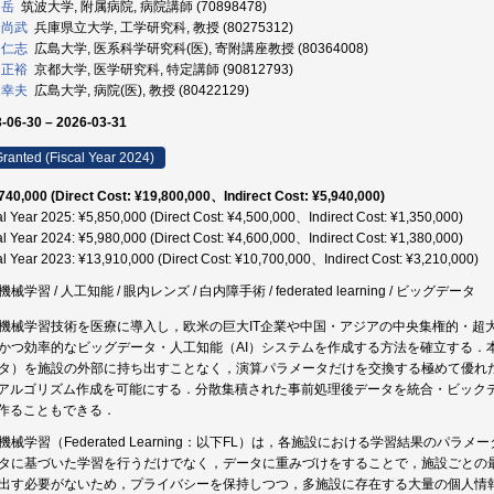
 岳
筑波大学, 附属病院, 病院講師 (70898478)
 尚武
兵庫県立大学, 工学研究科, 教授 (80275312)
 仁志
広島大学, 医系科学研究科(医), 寄附講座教授 (80364008)
 正裕
京都大学, 医学研究科, 特定講師 (90812793)
 幸夫
広島大学, 病院(医), 教授 (80422129)
-06-30 – 2026-03-31
ranted (Fiscal Year 2024)
740,000 (Direct Cost: ¥19,800,000、Indirect Cost: ¥5,940,000)
al Year 2025: ¥5,850,000 (Direct Cost: ¥4,500,000、Indirect Cost: ¥1,350,000)
al Year 2024: ¥5,980,000 (Direct Cost: ¥4,600,000、Indirect Cost: ¥1,380,000)
al Year 2023: ¥13,910,000 (Direct Cost: ¥10,700,000、Indirect Cost: ¥3,210,000)
械学習 / 人工知能 / 眼内レンズ / 白内障手術 / federated learning / ビッグデータ
機械学習技術を医療に導入し，欧米の巨大IT企業や中国・アジアの中央集権的・超
かつ効率的なビッグデータ・人工知能（AI）システムを作成する方法を確立する．
タ）を施設の外部に持ち出すことなく，演算パラメータだけを交換する極めて優れた機
Iアルゴリズム作成を可能にする．分散集積された事前処理後データを統合・ビック
を作ることもできる．
機械学習（Federated Learning：以下FL）は，各施設における学習結果の
タに基づいた学習を行うだけでなく，データに重みづけをすることで，施設ごとの
出す必要がないため，プライバシーを保持しつつ，多施設に存在する大量の個人情