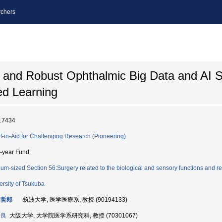
chers
nt and Robust Ophthalmic Big Data and AI 
ed Learning
17434
t-in-Aid for Challenging Research (Pioneering)
i-year Fund
um-sized Section 56:Surgery related to the biological and sensory functions and rel
ersity of Tsukuba
 哲郎
筑波大学, 医学医療系, 教授 (90194133)
 良
大阪大学, 大学院医学系研究科, 教授 (70301067)