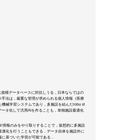
大規模データベースに対抗しうる，日本ならではの
本手法は，厳重な管理が求められる個人情報（医療
械学習システムであり，多施設を結んだrobu st
データ化して汎用AIを作ることも，単独施設最適化
パラメータ情報のみをやり取りすることで，仮想的に多施設
最適化を行うこともできる．データ自体を施設外に
報に基づいた学習が可能である．