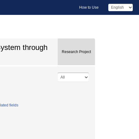
How to Use
System through
Research Project
ated fields