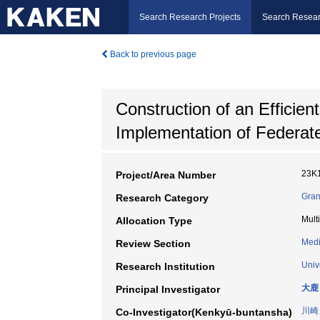
Search Research Projects
Search Resear
Back to previous page
Construction of an Efficie
Implementation of Federat
23K
Project/Area Number
Gran
Research Category
Mult
Allocation Type
Medi
Review Section
Univ
Research Institution
大鹿
Principal Investigator
川崎
Co-Investigator(Kenkyū-buntansha)