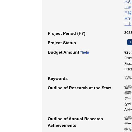
木内
上浦
田淵
三宅
三上
2023
Project Period (FY)
G
Project Status
Budget Amount
*help
¥25,
Fisc
Fisc
Fisc
協調機
Keywords
協調
Outline of Research at the Start
精密
デー
なA
AI
協調
Outline of Annual Research
デー
Achievements
持ち