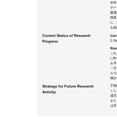
本年
デー
最適
精度
に，
を認
Current Status of Research
Curr
2: R
Progress
Rea
これ
に昨
を平
一方
ルで
検討
予測
Strategy for Future Research
した
Activity
成方
また
は言