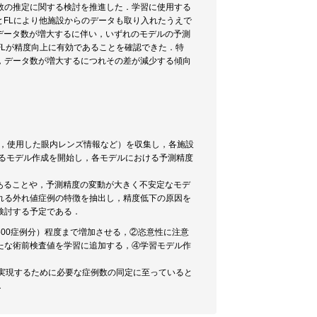
数の推定に関する検討を推進した．学習に使用する
とFLにより他施設からのデータも取り入れたうえで
データ数が増大するに伴い，いずれのモデルの予測
Lが精度向上に有効であることを確認できた．特
，データ数が増大するにつれその差が減少する傾向
値，使用した眼内レンズ情報など）を収集し，各施設
よるモデル作成を開始し，各モデルにおける予測精度
あることや，予測精度の変動が大きく不安定なモデ
れる外れ値症例の特徴を抽出し，精度低下の原因を
検討する予定である．
500症例分）程度まで増加させる，②恣意性に注意
たな術前検査値を学習に追加する，④学習モデル作
実現するために必要な症例数の同定に至っていると
．