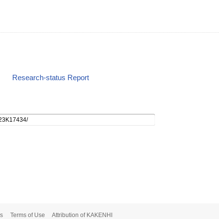
Research-status Report
s
Terms of Use
Attribution of KAKENHI