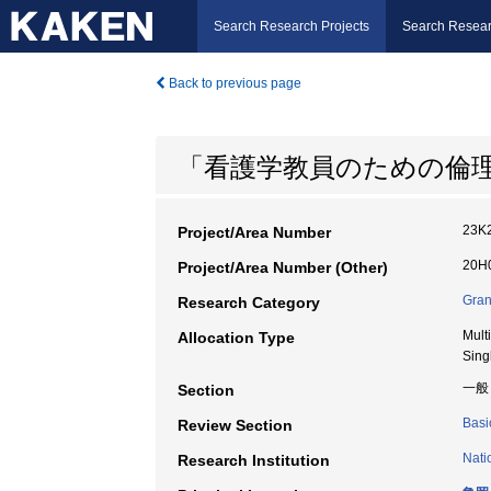
Search Research Projects
Search Resear
Back to previous page
「看護学教員のための倫
23K
Project/Area Number
20H0
Project/Area Number (Other)
Gran
Research Category
Mult
Allocation Type
Sing
一般
Section
Basi
Review Section
Nati
Research Institution