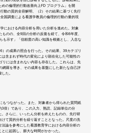
的行動の現状を自己診断するとともに、診断結果に
めの倫理的行動改善向上FD プログラム」を開
行動の質的全容解明、（2）その結果に基づく先行
た全国調査による看護学教員の倫理的行動の量的現
育学における内容分析を用いた分析を進めた。対象
たものの、全9回の分析の反復を経て、令和6年度、
自らも示す」「信頼度の高い知識を根拠とし、入念な
06）の成果の照合を行った。その結果、39カテゴリ
には含まれず時代の変化により顕在化した可能性の
ゴリには含まれない内容も存在した。これらは、先
の網羅を導き、その成果を基盤にした新たな自己評
唆した。
遅れにもつながった。また、対象者から得られた質問紙
約3倍）であり、この入力、熟読、記録単位の分
た。さらに、いったん分析を終えたものの、先行研
向けて質的分析を繰り返すこととなった。尺度の洗
方法論を参考にした看護教育学における内容分析の
ことに起因し、膨大な時間がかかった。