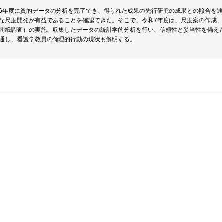
6年度に質的データの分析を完了でき、得られた成果の先行研究の成果との照合を
な尺度開発が有益であることを確認できた。そこで、令和7年度は、尺度案の作成
問紙調査）の実施、収集したデータの統計学的分析を行い、信頼性と妥当性を備え
通し、看護学教員の倫理的行動の現状も解明する。