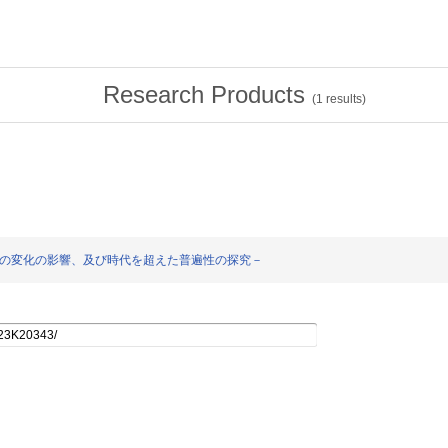
Research Products
(
1
results)
明 －時代の変化の影響、及び時代を超えた普遍性の探究－