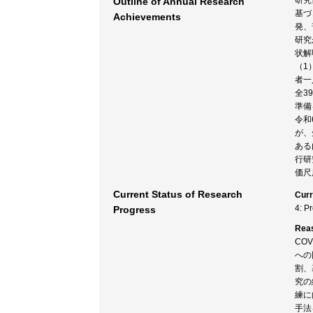
研究
Outline of Annual Research
基づ
Achievements
発、
研究
状解
（1
者一
全3
準備
令和
が、
ある
行研
価尺
Current Status of Research
Curr
4: P
Progress
Rea
CO
への
割、
究の
練に
手法