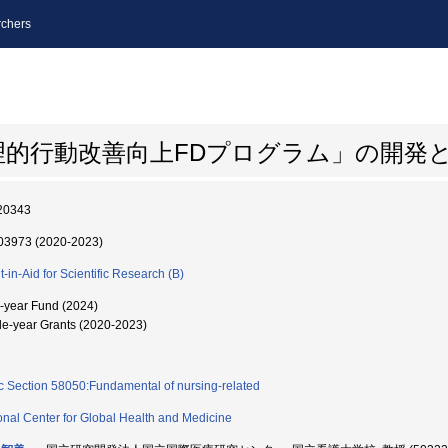
chers
理的行動改善向上FDプログラム」の開発
20343
3973 (2020-2023)
t-in-Aid for Scientific Research (B)
i-year Fund (2024)
le-year Grants (2020-2023)
c Section 58050:Fundamental of nursing-related
onal Center for Global Health and Medicine