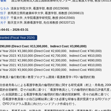
 智美
国立研究開発法人国立国際医療研究センター, 国立看護大学校, 教授 (503234
 なをみ
清泉女学院大学, 看護学部, 教授 (00229098)
 悦子
群馬県立県民健康科学大学, 看護学部, 准教授 (30289813)
 登志子
千葉大学, 大学院看護学研究院, 教授 (60415560)
 光子
順天堂大学, 医療看護学部, 先任准教授 (90320712)
-04-01 – 2026-03-31
ranted (Fiscal Year 2024)
290,000 (Direct Cost: ¥13,300,000、Indirect Cost: ¥3,990,000)
al Year 2024: ¥3,380,000 (Direct Cost: ¥2,600,000、Indirect Cost: ¥780,000)
al Year 2023: ¥3,510,000 (Direct Cost: ¥2,700,000、Indirect Cost: ¥810,000)
al Year 2022: ¥2,990,000 (Direct Cost: ¥2,300,000、Indirect Cost: ¥690,000)
al Year 2021: ¥3,510,000 (Direct Cost: ¥2,700,000、Indirect Cost: ¥810,000)
al Year 2020: ¥3,900,000 (Direct Cost: ¥3,000,000、Indirect Cost: ¥900,000)
学教員 / 倫行動行動 / 教育プログラム開発 / 看護教育学 / FD / 倫理的行動
分担者舟島らによる看護学教員の倫理的行動に関する研究成果（村上・舟島他, 2006
質的全容解明、②その結果に基づく「看護学教員としての倫理的行動自己評価尺度」（
いた全国調査による看護学教員の倫理的行動の量的現状解明、④その結果に基づく
、⑤看護学教員個々が自己診断結果に基づき必要な研修を選択受講できるFDプログ
、⑦FDプログラム普及に向けたハンドブック作成を行う。