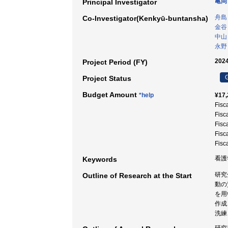
亀岡
Principal Investigator
舟島
Co-Investigator(Kenkyū-buntansha)
金谷
中山
永野
2024
Project Period (FY)
G
Project Status
Budget Amount
*help
¥17,
Fisc
Fisc
Fisc
Fisc
Fisc
看護
Keywords
研究
Outline of Research at the Start
動の
を用
作成
洗練