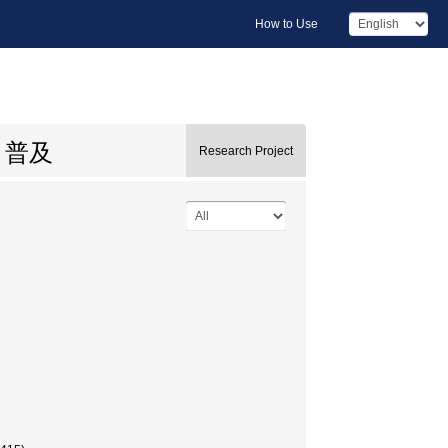
How to Use
と普及
Research Project