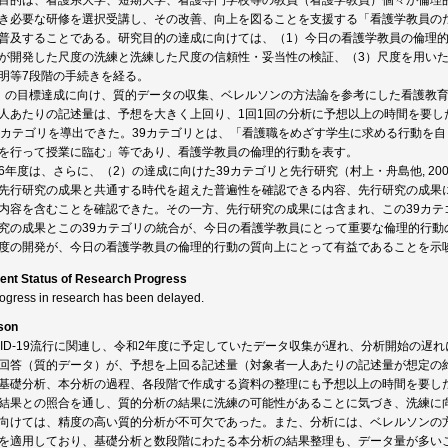
目的は、看護系大学、短期大学、看護専門学校等の教員（看護学教員）個々が倫理
き必要な研修を選択受講し、その改善、向上を図ることを支援する「看護学教員のた
普及することである。研究目的の達成に向けては、（1）今日の看護学教員の倫理的
が開発した尺度の洗練と洗練した尺度の信頼性・妥当性の検証、（3）尺度を用い
明等7段階の手続きを経る。
）の目標達成に向け、質的データの収集、ベレルソンの方法論を参考にした看護教
人あたりの記述量は、予想を大きく上回り、1回1回の分析に予想以上の時間を要し
9カテゴリを導出できた。39カテゴリとは、「看護職をめざす学生に求める行動を
を行って授業に臨む」等であり、看護学教員の倫理的行動を表す。
6年度は、さらに、（2）の達成に向けた39カテゴリと先行研究（村上・舟島他, 20
先行研究の成果と共通する時代を超えた普遍性を確認できる内容、先行研究の成果
内容を含むことを確認できた。その一方、先行研究の成果には含まれ、この39カテ
究の成果とこの39カテゴリの統合が、今日の看護学教員にとって重要な倫理的行動
度の開発が、今日の看護学教員の倫理的行動の質向上にとって有益であることを示
ent Status of Research Progress
rogress in research has been delayed.
son
VID-19流行に関連し、令和2年度に予定していたデータ収集が遅れ、分析開始の
回答（質的データ）が、予想を上回る記述量（対象者一人あたりの記述量が想定の
基礎分析、本分析の過程、各段階で作成する資料の整理にも予想以上の時間を要し
結果との照合を通し、質的分析の結果に洗練の可能性があることに気づき、洗練に
向けては、精度の高い質的分析が不可欠であった。また、分析には、ベレルソンの
を適用しており、基礎分析と数段階にわたる本分析の結果整理も、データ量が多い