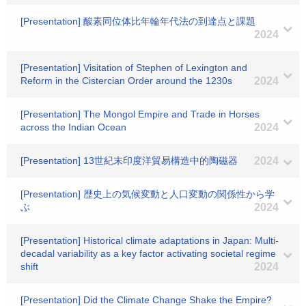
[Presentation] 酸素同位体比年輪年代法の到達点と課題
2024
[Presentation] Visitation of Stephen of Lexington and
Reform in the Cistercian Order around the 1230s
2024
[Presentation] The Mongol Empire and Trade in Horses
across the Indian Ocean
2024
[Presentation] 13世紀末印度洋貿易構造中的陶磁器
2024
[Presentation] 歴史上の気候変動と人口変動の関係性から学
ぶ
2024
[Presentation] Historical climate adaptations in Japan: Multi-
decadal variability as a key factor activating societal regime
shift
2024
[Presentation] Did the Climate Change Shake the Empire?