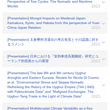
Perspective of Two Cycles: The Nomadic and Maritime
Worlds
2023
[Presentation] Mongol Impacts on Medieval Japan:
Kamakura, Kyoto, and Hakata from the perspective of Yuan
China-Japan Relation
2023
[Presentation] 太倉樊村涇遺址の考古発見とその認識に対す
るコメント
2023
[Presentation] 日本における『宣和奉使高麗圖經』研究とユ
ーラシア的視座からの展望
2023
[Presentation] The late 8th and 9th century Uyghur
droughts and Eastern Eurasia: Review for Nicola Di Cosmo
et al. "Environmental Stress and Steppe Nomads:
Rethinking the History of the Uyghur Empire (744-) 840)
with Paleoclimate Data" and "Maligned Exchanges: The
Uyghur-Tang Trade in the Light of Climate Data"
2023
[Presentation] Multidecadal Climate Variability as a Key