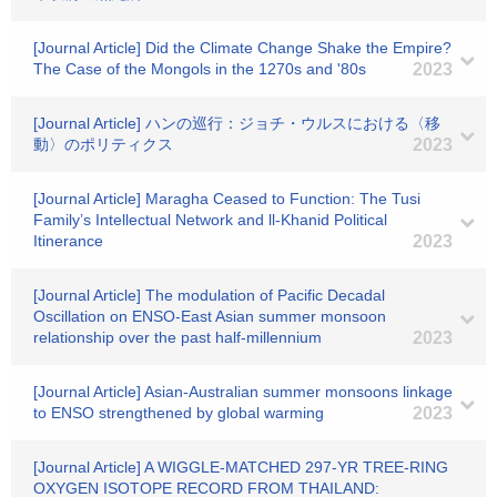
[Journal Article] Did the Climate Change Shake the Empire?
The Case of the Mongols in the 1270s and '80s
2023
[Journal Article] ハンの巡行：ジョチ・ウルスにおける〈移
動〉のポリティクス
2023
[Journal Article] Maragha Ceased to Function: The Tusi
Family’s Intellectual Network and ll-Khanid Political
Itinerance
2023
[Journal Article] The modulation of Pacific Decadal
Oscillation on ENSO-East Asian summer monsoon
relationship over the past half-millennium
2023
[Journal Article] Asian-Australian summer monsoons linkage
to ENSO strengthened by global warming
2023
[Journal Article] A WIGGLE-MATCHED 297-YR TREE-RING
OXYGEN ISOTOPE RECORD FROM THAILAND: