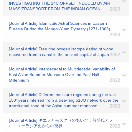
INVESTIGATING THE 14C OFFSET INDUCED BY AIR
MASS TRANSPORT FROM THE INDIAN OCEAN
2023
[Journal Article] Islamicate Astral Sciences in Eastern
Eurasia During the Mongol-Yuan Dynasty (1271-1368)
2023
[Journal Article] Tree ring oxygen isotope dating of wood
recovered from a canal in the ancient capital of Japan
2022
[Journal Article] Interdecadal to Multidecadal Variability of
East Asian Summer Monsoon Over the Past Half
Millennium
2022
[Journal Article] Different moisture regimes during the last
150?years inferred from a tree-ring δ18O network over the
transitional zone of the Asian summer monsoon
2022
[Journal Article] キエフとモスクワのあいだ：前期代アフ
ロ・ユーラシア史からの視界
2022