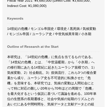
Fiscal Year 2021: ¥4,680,000 (Direct Cost: ¥3,600,000、
Indirect Cost: ¥1,080,000)
Keywords
14世紀の危機 / モンゴル帝国史 / 環境史 / 黒死病 / 気候変動
/ モンゴル帝国 / ユーラシア史 / 中世気候異常期 / 小氷期
Outline of Research at the Start
本研究は、「14世紀の危機」に焦点を当てるものである。
「14世紀の危機」とは、「中世温暖期」から「小氷期」へ
の移行期にあたる14世紀に起きたユーラシア規模での、1）
気候変動、2）社会動乱、3）疫病流行、これら3つの複合要
素から成り、ユーラシア史を不可逆的に転換させた「危
機」を意味する。本研究では、気候の変動は人間社会にと
って特に対応の難しい20年から70年ほどの周期で「危機」
を最大化するという仮説に基づいて議論を進める。100年単
位の生態系の長期遷移と、社会や気候の短期のリズムとの
あいだにある中間時間を、気候データと文献データとの組