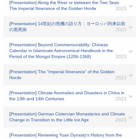
[Presentation] Along the River or between the Two Seas:
The Imperial Itinerance of the Golden Horde
2023
[Presentation] 14世紀の危機の語り方：ヨーロッパ到来以前
の黒死病
2023
[Presentation] Beyond Commensurability: Chinese
Calendar in Islamicate Astronomical Handbook in the
Period of the Mongol Empire (1206-1368)
2023
[Presentation] The “Imperial Itinerance” of the Golden
Horde
2023
[Presentation] Climate Anomalies and Disasters in China in
the 13th and 14th Centuries
2023
[Presentation] German Cistercian Monasteries and Climate
Change in Transition to the Little Ice Age
2023
[Presentation] Reviewing Yuan Dynasty's History from the