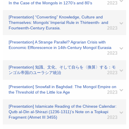
In the Case of the Mongols in 1270’s and 80’s
2023
[Presentation] “Converting” Knowledge, Culture and
Themselves: Mongols’ Imperial Rule in Thirteenth- and
Fourteenth-Century Eurasia.
2023
[Presentation] A Strange Parallel? Agrarian Crisis with
Economic Efflorescence in 14th-Century Mongol Eurasia
2023
[Presentation] 知識、文化、そして自らを〈換算〉する：モ
ンゴル帝国のユーラシア統治
2023
[Presentation] Snowfall in Baghdad: The Mongol Empire on
the Threshold of the Little Ice Age
2023
[Presentation] Islamicate Reading of the Chinese Calendar:
Qutb al‐Din al‐Shirazi (1236-1311)’s Note on a Topkapi
Fragment (Ahmet III 3455)
2023