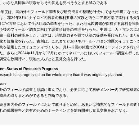
、小さな共同体の現場からその答えを見出そうとする試みである
24年度は、国内外のフィールド調査及び研究成果の整理が十分にできた年度になった
は、2024年8月にナイロビの若者の権利要求の実践と西ケニア農村部で進行する失
月に宮古島において生活組織の調査を行った。また地元図書館が保有する資料を閲
今後のフィールド調査に向けて調査項目等の整理を行った。中川は、カトマンズに
書・資料の確認をした。山本は、現地協力者を得て状況の提供を受けられた。また
化と規格化を行った。古川は、これまでどおりネパール・パタン地区のイラナニ・
統を活用したコミュニティづくりを、月1～2回の頻度でZOOMミーティングを行
た。さらに2024年11月から12月にかけてネパールにおいてフィールド調査を行
調査を数回行い、現地の人びとと意見交換を行った。
ent Status of Research Progress
esearch has progressed on the whole more than it was originally planned.
son
外のフィールド調査も順調に進んでおり、必要に応じて科研メンバー内で研究成果
成果の取りまとめができると判断できる。
続き国内外のフィールドにおいて取りまとめ的、あるいは補充的なフィールド調査
れの成果報告と共有のためのミーティングを随時開催し意見交換をおこなう。