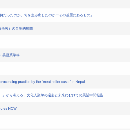
韓連帯とは何だったのか、何を生み出したのかーその基層にあるもの」
演芸（余興）の自生的展開
国際・英語系学科
 processing practice by the "meat seller caste" in Nepal
理指針（案）」から考える、文化人類学の過去と未来にむけての展望中間報告
Studies NOW