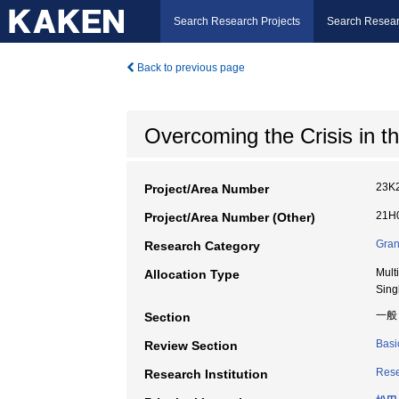
Search Research Projects
Search Resear
Back to previous page
Overcoming the Crisis in th
23K
Project/Area Number
21H0
Project/Area Number (Other)
Gran
Research Category
Mult
Allocation Type
Sing
一般
Section
Basi
Review Section
Rese
Research Institution