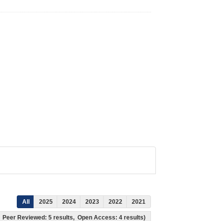
All
2025
2024
2023
2022
2021
ts, Peer Reviewed: 5 results, Open Access: 4 results)