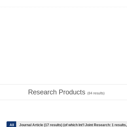
Research Products
(
84
results)
All
Journal Article (17 results) (of which Int'l Joint Research: 1 resul