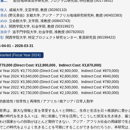
 素二
総合地球環境学研究所, プログラム研究部, 特任教授 (50173852)
 牧人
成城大学, 文芸学部, 教授 (30260110)
 美佐
(野元美佐) 京都大学, アジア・アフリカ地域研究研究科, 教授 (40402383)
 めゆ
立命館大学, 文学部, 准教授 (40843743)
 康人
関西学院大学, 社会学部, 教授 (50319927)
 加奈子
追手門学院大学, 社会学部, 准教授 (80782002)
 彰
関西学院大学, 特定プロジェクト研究センター, 客員研究員 (90199422)
-04-01 – 2026-03-31
ranted (Fiscal Year 2024)
770,000 (Direct Cost: ¥12,900,000、Indirect Cost: ¥3,870,000)
al Year 2025: ¥3,770,000 (Direct Cost: ¥2,900,000、Indirect Cost: ¥870,000)
al Year 2024: ¥3,640,000 (Direct Cost: ¥2,800,000、Indirect Cost: ¥840,000)
al Year 2023: ¥3,380,000 (Direct Cost: ¥2,600,000、Indirect Cost: ¥780,000)
al Year 2022: ¥3,250,000 (Direct Cost: ¥2,500,000、Indirect Cost: ¥750,000)
al Year 2021: ¥2,730,000 (Direct Cost: ¥2,100,000、Indirect Cost: ¥630,000)
的創造性 / 恒常性と再帰性 / アフリカ / 南アジア / 日常人類学
世界は、膨大な情報と富を享受する人々と同時に、生存と生活を日々根源的に脅か
機の時代を生きる人々は、何に依拠して何を活用してこうした状況を生き抜き、厳
わけ国家からの扶助がほとんど期待できない、アジア・アフリカ社会の周縁部で生
でこの時代をよりよく生きることを可能にすることができるのだろうか。本研究は