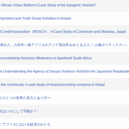
he African Urban Bottom A Case Study of the Kangemi, Nairobi?
ertainment and Youth Group Activities in Amami
s and Credit Association（ROSCA）: A Case Study of Cameroon and Okinawa, Japan
 BOOK ~『「名誉白人」の百年―南アフリカのアジア系住民をめぐるエスノ-人種ポリティクス―』
econsidering Honorary Whiteness in Apartheid South Africa
wards Understanding the Agency of Sexual Violence Victimsin the Japanese Repatri
lift the community: A case study of meat processing company in Nepal
るーもうひとつの世界の見方とあり方ー
知の融合はいかにして可能か？」
と未来：アフリカにおける経済のかたち