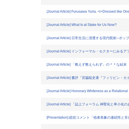
[Journal Article] Furusawa Yuria. <i>Dressed like On
[Journal Article] What Is at Stake for Us Now?
[Journal Article] 日常生活に浸透する現代呪術
[Journal Article] インフォーマル・セクター
[Journal Article] 「教えず教えられず」の＊＊な結末
[Journal Article] 書評「宮脇聡史著『フィリ
[Journal Article] Honorary Whiteness as a Relational
[Journal Article] 「誌上フォーラム 神聖化と卑小
[Presentation] 総括コメント「他者表象の連続性と