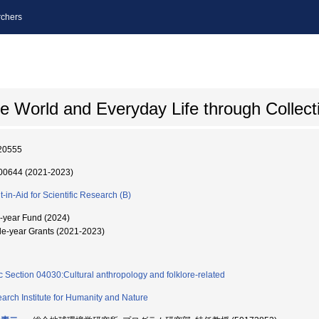
chers
e World and Everyday Life through Collecti
20555
0644 (2021-2023)
t-in-Aid for Scientific Research (B)
i-year Fund (2024)
le-year Grants (2021-2023)
c Section 04030:Cultural anthropology and folklore-related
arch Institute for Humanity and Nature