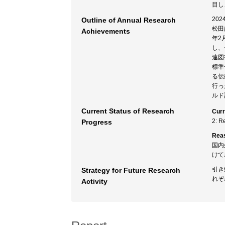
目し
20
Outline of Annual Research
松田
Achievements
年2
し、
連図
標準
る伝
行っ
ルド
Current Status of Research
Curr
2: R
Progress
Rea
国内
けて
引き
Strategy for Future Research
れぞ
Activity