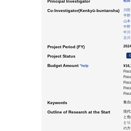
松田
Principal Investigator
川田
Co-Investigator(Kenkyū-buntansha)
平野
山本
中野
中川
古川
2024
Project Period (FY)
G
Project Status
Budget Amount
*help
¥16,
Fisc
Fisc
Fisc
Fisc
Fisc
集合
Keywords
現代
Outline of Research at the Start
と危
とり
の力