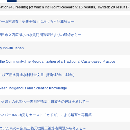
tion (43 results) (of which Int'l Joint Research: 15 results, Invited: 20 results)
いただきます―山村調査「採集手帖」における不記載項目―
教育実践―豊田市立西広瀬小の水質汚濁調査始まりの経緯からー
gy in/with Japan
ift the Community:The Reorganization of a Traditional Caste-based Practice
削関連史料―枝下用水普通水利組合文書（明治42年―44年）
etween Indigenous and Scientific Knowledge
究における「娼婦」の他者化 ―黒川開拓団・遺族会の経験を通じて―
らないのかーーネパールの肉売りカースト「カドギ」による屠畜の再構築
の犠牲者が突きつけたもの～広島三菱元徴用工被爆者問題から考える～