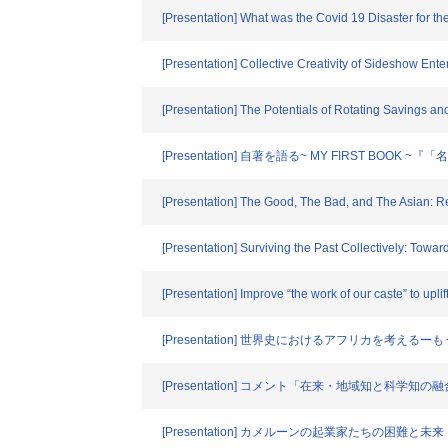
[Presentation] What was the Covid 19 Disaster for t
[Presentation] Collective Creativity of Sideshow Ent
[Presentation] The Potentials of Rotating Saving
[Presentation] 自著を語る~ MY FIRST
[Presentation] The Good, The Bad, and The Asian: R
[Presentation] Surviving the Past Collectively: To
[Presentation] Improve “the work of our caste” to up
[Presentation] 世界史におけるアフリカを考え
[Presentation] コメント「在来・地域知と科学
[Presentation] カメルーンの起業家たちの困難