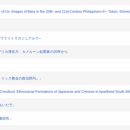
e of Us: Images of Mary in the 20th- and 21st-Century Philippines</i>. Tokyo: Shi
─ポップでライトでカジュアルで─
にみるアフリカ潜在力：カメルーン起業家の20年から
ピン・カトリック教会の政治関与』」
 Construct: Ethnoracial Formations of Japanese and Chinese in Apartheid South Afr
化のあいだで」
非連続性」