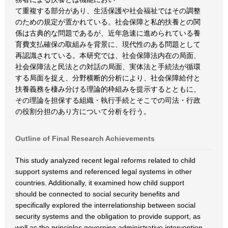
て重複する部分があり、生活保護や社会福祉ではその調整
のための規定が置かれている。社会保障と私的扶養との関
係は古典的な問題であるが、近年急速に進められている養
育費支払確保の取組みを背景に、現代性のある問題として
再認識されている。本研究では、社会保障法内在の局面、
社会保障法と民法との対話の局面、実体法と手続法が循環
する局面を捉え、分野横断的分析により、社会保障給付と
扶養義務を棲み分ける理論的枠組みを提示するとともに、
その理論を担保する組織・執行手続とそこでの司法・行政
の役割分担のあり方について分析を行う。
Outline of Final Research Achievements
This study analyzed recent legal reforms related to child
support systems and referenced legal systems in other
countries. Additionally, it examined how child support
should be connected to social security benefits and
specifically explored the interrelationship between social
security systems and the obligation to provide support, as
well as the principles governing administrative intervention