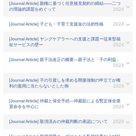
[Journal Article] 親権に基づく任意後見契約の締結――二つ
の理論的課題をめぐって
2024
[Journal Article] 子ども・子育て支援金の法的性格
2024
[Journal Article] ヤングケアラーへの支援と課題ー従来型福
祉サービスの壁ー
2024
[Journal Article] 親子法改正の概要―親子法と「子の利益」
2024
[Journal Article] 子の引渡しを求める間接強制の申立てが権
利の濫用に当たらないとした例
2024
[Journal Article] 仲裁と保全手続―仲裁廷による暫定保全措
置命令を中心に
2024
[Journal Article] 取消済みの仲裁判断の承認について
2024