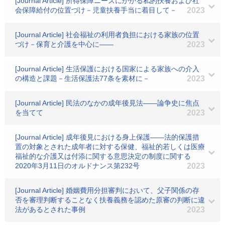
[Journal Article] 所得保障ニーズにかかる私的扶養および社
会保障給付の位置づけ－児童扶養手当に着目して－
2023
[Journal Article] 社会福祉の利用者負担における家族の位置
づけ－保育と介護を中心に――
2023
[Journal Article] 生活保護における国家による家族への介入
の構造と課題－生活保護法77条を素材に－
2023
[Journal Article] 民法のなかの成年後見法――論争史に焦点
を当てて
2023
[Journal Article] 成年後見における身上保護――法的保護措
置の対象とされた成年者に対する保健、福祉的若しくは医療
福祉的な介護又は付添に関する意思決定の制度に関する
2020年3月11日のオルドナンス第232号
2023
[Journal Article] 婚姻費用分担審判において、父子関係の存
否を審理判断することなく扶養義務を認めた原審の判断に違
法があるとされた事例
2023