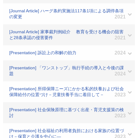
[Journal Article] ハーグ条約実施法117条1項による調停条項
の変更
2021
[Journal Article] 家事裁判例紹介 教育を受ける機会の阻害
と28条承認の侵害要件
2021
[Presentation] 訴訟上の和解の効力
2024
[Presentation] 「ワンストップ」執行手続の導入と今後の課
題
2024
[Presentation] 所得保障ニーズにかかる私的扶養および社会
保障給付の位置づけ－児童扶養手当に着目して－
2023
[Presentation] 社会保険原理に基づく出産・育児支援策の検
討
2023
[Presentation] 社会福祉の利用者負担における家族の位置づ
け－保育と介護を中心に―
2023