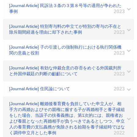
[Journal Article] 民訴法３条の３第８号等の適用が争われた
事例
2023
[Journal Article] 特別寄与料の申立てが特別の寄与の不在と
除斥期間経過を理由に却下された事例
2023
[Journal Article] 子の引渡しの強制執行における執行関係機
関の意義と役割
2023
[Journal Article] 有効な仲裁合意の存否をめぐる外国裁判所
と外国仲裁廷の判断の齟齬について
2023
[Journal Article] 住民論について
2023
[Journal Article] 離婚後養育費を負担していた申立人が、相
手方の再婚およびその親権に服する子が再婚相手と養子縁組
をした場合、当該子の扶養義務は、第1次的には、親権者お
よび養親となった再婚相手が負うべきであるとしつつ、申立
人の養育費の支払義務が免除される始期を養子縁組時ではな
く調停申立月とした事例
2022