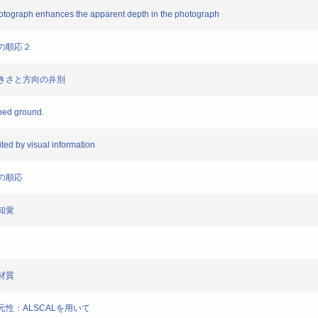
a photograph enhances the apparent depth in the photograph
斜の順応２
の大きさと方向の弁別
oped ground.
ited by visual information
向の順応
の知覚
の材質
次元性：ALSCALを用いて