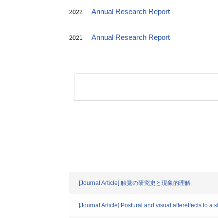
Annual Research Report
2022
Annual Research Report
2021
[Journal Article] 触覚の研究史と現象的理解
[Journal Article] Postural and visual aftereffects to a s