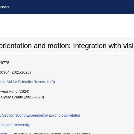
chers
rientation and motion: Integration with vis
20778
0964 (2021-2023)
t-in-Aid for Scientific Research (B)
i-year Fund (2024)
le-year Grants (2021-2023)
c Section 10040:Experimental psychology-related
umeikan University