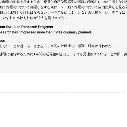
の運動の知覚を考えるとき，視覚と自己受容感覚の情報の有効性について考えなけ
動く部屋の中にいて目隠しをする条件，２）動く部屋の中にいて自由に周りを見る
相互に比較しなければならない．一昨年度には１）と２）の比較を行い，昨年度は
．いずれの比較も被験者12人を割り当てた．
ent Status of Research Progress
esearch has progressed more than it was originally planned.
son
しないことが起こることはなく，当初の計画通りに順調に研究が行われた．
課題に遂行するために1年間の延長願を提出し，それが受理されている．この間，
.