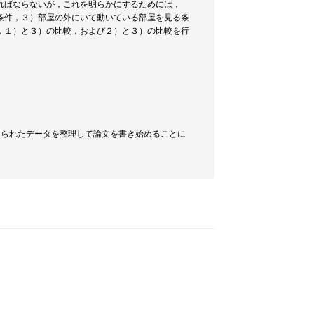
ればならないが，これを明らかにするためには，
条件，３）部屋の外にいて動いている部屋を見る条
，１）と３）の比較，および２）と３）の比較を行
得られたデータを整理して論文を書き始めることに