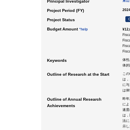
東山
Principal Investigator
2024
Project Period (FY)
G
Project Status
Budget Amount
*help
¥12,
Fisc
Fisc
Fisc
Fisc
体性
Keywords
体的
この
Outline of Research at the Start
は，
に与
は体
昨年
Outline of Annual Research
によ
Achievements
速度
は，
法に
示し