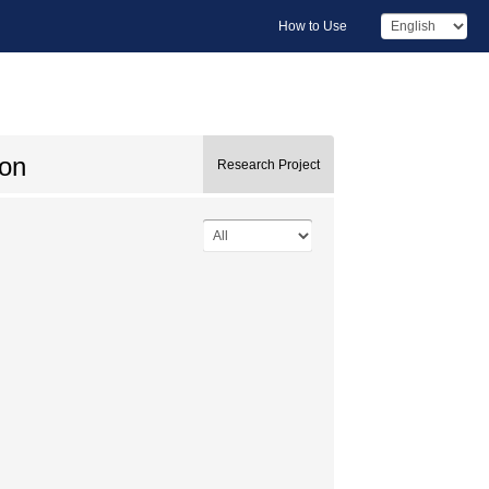
How to Use
ion
Research Project