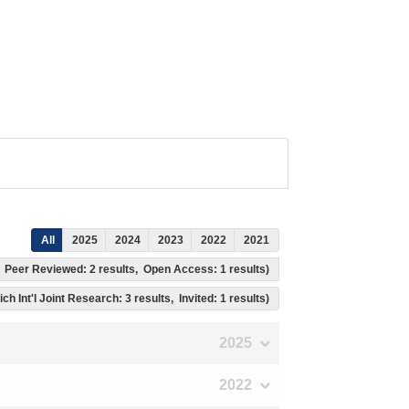
All
2025
2024
2023
2022
2021
ts, Peer Reviewed: 2 results, Open Access: 1 results)
ich Int'l Joint Research: 3 results, Invited: 1 results)
2025
2022