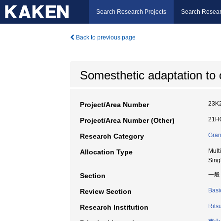
Search Research Projects
Search Resear
Back to previous page
Somesthetic adaptation to o
23K
Project/Area Number
21H0
Project/Area Number (Other)
Gran
Research Category
Mult
Allocation Type
Sing
一般
Section
Basi
Review Section
Rits
Research Institution