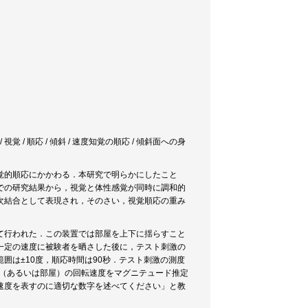
覚 / 順応 / 傾斜 / 速度知覚の順応 / 傾斜面への身
覚的順応にかかわる．本研究で明らかにしたこと
での研究結果から，視覚と体性感覚が同時に調和的
次結合として表現され，そのさい，視覚順応の重み
て行われた．この装置では部屋を上下に揺らすこと
一定の速度に被験者を晒さした後に，テスト刺激の
運動範囲は±10度，順応時間は90秒．テスト刺激の測度
は床（あるいは部屋）の回転速度をマグニテュード推定
速度を表すのに適切な数字を述べてください」と教