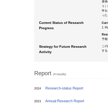
身体
１）
件を
った
Current Status of Research
Curr
1: R
Progress
Rea
予期
この
Strategy for Future Research
する
Activity
Report
(4 results)
Research-status Report
2024
Annual Research Report
2023