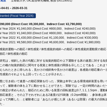
 篤規
立命館大学, OIC総合研究機構, 教授 (00118001)
-04-01 – 2026-03-31
ranted (Fiscal Year 2024)
090,000 (Direct Cost: ¥9,300,000、Indirect Cost: ¥2,790,000)
al Year 2024: ¥1,040,000 (Direct Cost: ¥800,000、Indirect Cost: ¥240,000)
al Year 2023: ¥1,040,000 (Direct Cost: ¥800,000、Indirect Cost: ¥240,000)
al Year 2022: ¥1,430,000 (Direct Cost: ¥1,100,000、Indirect Cost: ¥330,000)
al Year 2021: ¥8,580,000 (Direct Cost: ¥6,600,000、Indirect Cost: ¥1,980,000)
感覚的運動への順応 / 体性感覚 / 体性感覚的傾斜への順応 / 体性感覚的運動変の順応 / 視
順応 / 体性感覚の順応
研究は，傾斜した床の勾配に対する知覚的順応や上下運動する床の速度に対する知
この種の知覚的順応に関与する視覚と体性感覚の関係を示したことである．これま
えられたときに得られる，見かけの傾斜角や見かけの速度は，各感覚の順応量の一
性感覚のそれよりも上回っていたことが示された．
度に引き続いて速度への順応実験を行った．実験は本学にある環境傾斜装置を用い
って，被験者の体を上下に動かせることができた．実験では，一定の時間のあいだ
の推定が求められた．順応のために用いる装置の回転速度は0.7, 1.1, 1.5rpm，
順応速度と，その上下それぞれにある2速度の計5刺激（0.2rpm間隔）．参加者
よって判断した．と被験者には「あなたが感じた床（あるいは部屋）の最大の回転
た．