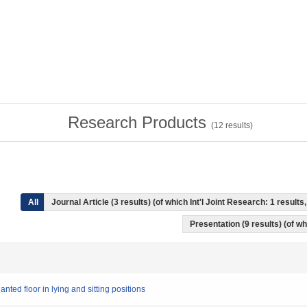
Research Products
(
12
results)
All
Journal Article (3 results) (of which Int'l Joint Research: 1 resul
Presentation (9 results) (of wh
lanted floor in lying and sitting positions