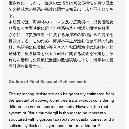
備された。しかし、従来の土壌とは異なる特性を持つ盛土
での植栽木の根系の発達に関する知見は、未だ不十分であ
る。
本研究では、海岸林のクロマツ及び広葉樹の、成長段階及
び異なる生育基盤に応じた根系構造と根返り耐性を解明、
さらに、防災効果向上に資する海岸林の管理計画の提案を
目的とする。このため、海岸林再生が進む仙台平野の幼齢
林、先駆的に広葉樹が導入された秋田県海岸の若齢林と壮
齢林で、根系構造と根返り耐性に関する調査を実施し、そ
れらを活用した津波氾濫流の数値実験により、海岸林の管
理計画を提案する。
Outline of Final Research Achievements
The uprooting resistance can be generally estimated from
the amount of aboveground tree traits without considering
differences in tree species and soils. However, the root
system of Pinus thumbergii is thought to be inherently
structured with vigorous tap roots on coastal dunes, and a
sufficiently thick soil layer should be provided for P.