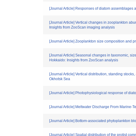
[Journal Article] Responses of diatom assemblages an
[Journal Article] Vertical changes in zooplankton a
Insights from ZooScan imaging analysis
[Journal Article] Zooplankton size composition and p
[Journal Article] Seasonal changes in taxonomic, s
Hokkaido: Insights from ZooScan analysis
[Journal Article] Vertical distribution, standing stock
Okhotsk Sea
[Journal Article] Photophysiological response of dia
[Journal Article] Meltwater Discharge From Marine‐T
[Journal Article] Bottom‐associated phytoplankton bl
[Journal Article] Spatial distribution of the protist 