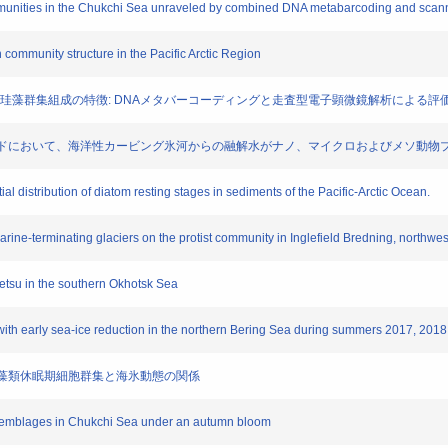
ommunities in the Chukchi Sea unraveled by combined DNA metabarcoding and scan
n community structure in the Pacific Arctic Region
極海における珪藻群集組成の特徴: DNAメタバーコーディングと走査型電子顕微鏡解析による評
西部フィヨルドにおいて、海洋性カービング氷河からの融解水がナノ、マイクロおよびメソ動
al distribution of diatom resting stages in sediments of the Pacific-Arctic Ocean.
arine-terminating glaciers on the protist community in Inglefield Bredning, northw
etsu in the southern Okhotsk Sea
ith early sea-ice reduction in the northern Bering Sea during summers 2017, 2018
物中の珪藻類休眠期細胞群集と海氷動態の関係
ssemblages in Chukchi Sea under an autumn bloom