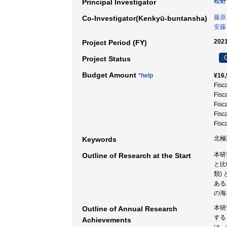
松野
Principal Investigator
藤原
Co-Investigator(Kenkyū-buntansha)
安藤
2021
Project Period (FY)
G
Project Status
Budget Amount
*help
¥16,
Fisc
Fisc
Fisc
Fisc
Fisc
北極海
Keywords
本研
Outline of Research at the Start
と比
類)
ある
の海
本研
Outline of Annual Research
する
Achievements