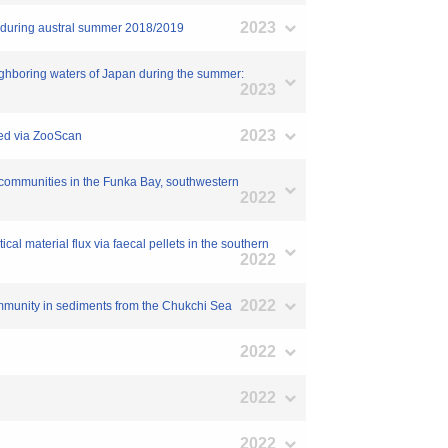
2023
an during austral summer 2018/2019
ighboring waters of Japan during the summer:
2023
2023
sed via ZooScan
 communities in the Funka Bay, southwestern
2022
ical material flux via faecal pellets in the southern
2022
2022
community in sediments from the Chukchi Sea
2022
2022
2022