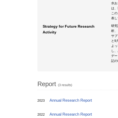
水お
は、
この
表し
研究
Strategy for Future Research
析、
Activity
サブ
と9
よっ
し、
デー
記の
Report
(3 results)
Annual Research Report
2023
Annual Research Report
2022