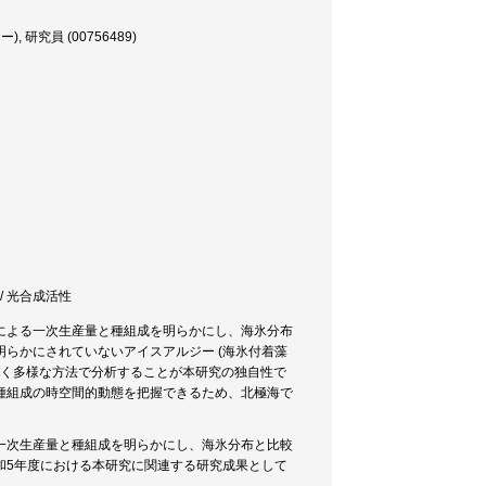
究員 (00756489)
 / 光合成活性
による一次生産量と種組成を明らかにし、海氷分布
らかにされていないアイスアルジー (海氷付着藻
基づく多様な方法で分析することが本研究の独自性で
種組成の時空間的動態を把握できるため、北極海で
一次生産量と種組成を明らかにし、海氷分布と比較
和5年度における本研究に関連する研究成果として