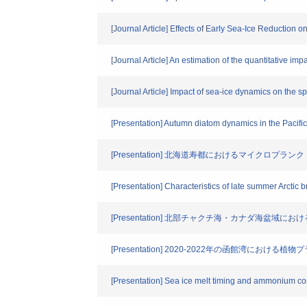
[Journal Article] Effects of Early Sea-Ice Reductio
[Journal Article] An estimation of the quantitative 
[Journal Article] Impact of sea-ice dynamics on the spa
[Presentation] Autumn diatom dynamics in the Pacific 
[Presentation] 北海道寿都におけるマイクロプ
[Presentation] Characteristics of late summer Arctic 
[Presentation] 北部チャクチ海・カナダ海盆
[Presentation] 2020-2022年の函館湾におけ
[Presentation] Sea ice melt timing and ammonium conc