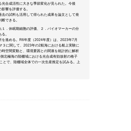
る光合成活性に大きな季節変化が見られた。今後
の影響を評価する。
過去の試料も活用して得られた成果を論文として発
判断できる。
れ１．休眠期細胞の評価、２．バイオマーカーの分
ある。
める。R6年度（2024年度）は、2023年7月
３に関して、2023年の2航海における船上実験に
の時空間変動と、環境要因との関液を統計的に解析
洋側北極海の陸棚域における光合成有効放射の格子
ることで、陸棚域全体での一次生産推定を試みる。上