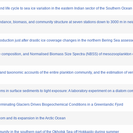
d life cycle to sea ice variation in the eastern Indian sector of the Southern Oce
bundance, biomass, and community structure at seven stations down to 3000 m in ne
roduction just after drastic ice coverage changes in the northern Bering Sea asses
ize composition, and Normalised Biomass Size Spectra (NBSS) of mesozooplankton
s, and taxonomic accounts of the entire plankton community, and the estimation of vert
toms in surface sediments to light exposure: A laboratory experiment on a diatom 
erminating Glaciers Drives Biogeochemical Conditions in a Greenlandic Fjord
oom and its expansion in the Arctic Ocean
community in the southern part of the Okhotsk Sea off Hokkaido during summer