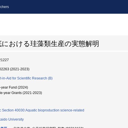
chers
底における珪藻類生産の実態解明
21227
2263 (2021-2023)
t-in-Aid for Scientific Research (B)
i-year Fund (2024)
le-year Grants (2021-2023)
c Section 40030:Aquatic bioproduction science-related
aido University