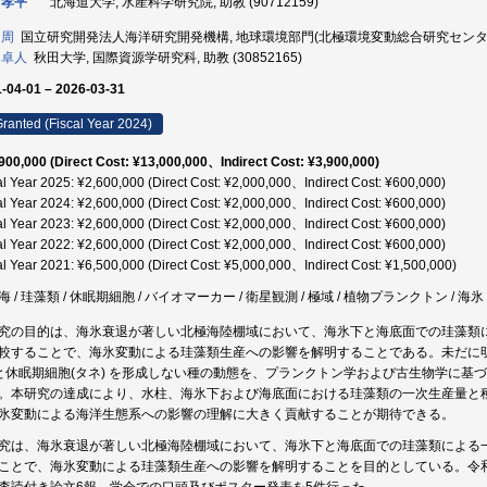
 孝平
北海道大学, 水産科学研究院, 助教 (90712159)
 周
国立研究開発法人海洋研究開発機構, 地球環境部門(北極環境変動総合研究センター), 研
 卓人
秋田大学, 国際資源学研究科, 助教 (30852165)
-04-01 – 2026-03-31
ranted (Fiscal Year 2024)
900,000 (Direct Cost: ¥13,000,000、Indirect Cost: ¥3,900,000)
al Year 2025: ¥2,600,000 (Direct Cost: ¥2,000,000、Indirect Cost: ¥600,000)
al Year 2024: ¥2,600,000 (Direct Cost: ¥2,000,000、Indirect Cost: ¥600,000)
al Year 2023: ¥2,600,000 (Direct Cost: ¥2,000,000、Indirect Cost: ¥600,000)
al Year 2022: ¥2,600,000 (Direct Cost: ¥2,000,000、Indirect Cost: ¥600,000)
al Year 2021: ¥6,500,000 (Direct Cost: ¥5,000,000、Indirect Cost: ¥1,500,000)
 / 珪藻類 / 休眠期細胞 / バイオマーカー / 衛星観測 / 極域 / 植物プランクトン / 海氷
究の目的は、海氷衰退が著しい北極海陸棚域において、海氷下と海底面での珪藻類
較することで、海氷変動による珪藻類生産への影響を解明することである。未だに明
 と休眠期細胞(タネ) を形成しない種の動態を、プランクトン学および古生物学に
。本研究の達成により、水柱、海氷下および海底面における珪藻類の一次生産量と
氷変動による海洋生態系への影響の理解に大きく貢献することが期待できる。
究は、海氷衰退が著しい北極海陸棚域において、海氷下と海底面での珪藻類による
ことで、海氷変動による珪藻類生産への影響を解明することを目的としている。令