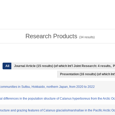
Research Products
(
34
results)
All
Journal Article (15 results) (of which Int'l Joint Research: 4 results
Presentation (16 results) (of which In
n communities in Suttsu, Hokkaido, northern Japan, from 2020 to 2022
al differences in the population structure of Calanus hyperboreus from the Arctic O
tructure and grazing features of Calanus glacialis/marshallae in the Pacific Arctic 