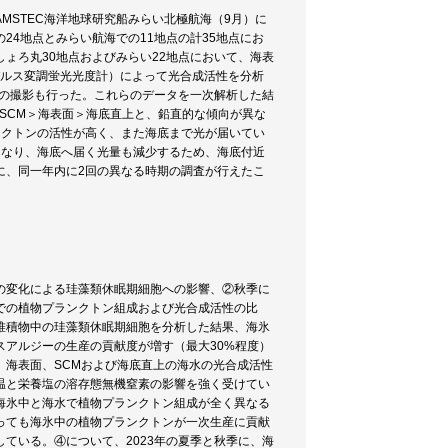
AMSTEC海洋地球研究船みらい北極航海（9月）に
4地点とみらい航海での11地点の計35地点にお
ょろ丸30地点およびみらい22地点において、海表
（パルス変調蛍光光度計）によって光合成活性を分析
胞の撮影も行った。これらのデータを一次解析した結
はSCM＞海表面＞海底直上と、鉛直的な傾向が異な
ンクトンの活性が高く、また海底まで光が届いてい
くなり、海底へ届く光量も減少するため、海底付近
に、同一年内に2回の異なる時期の調査が行えたこ
の変化による珪藻類休眠期細胞への影響、②秋季に
での植物プランクトン組成および光合成活性の比
堆積物中の珪藻類休眠期細胞を分析した結果、海氷
アルジーの生産の貢献度が増す（最大30%程度）
、海表面、SCMおよび海底直上の海水の光合成活性
温と栄養塩の溶存態無機窒素の影響を強く受けてい
海氷中と海水で植物プランクトン組成が全く異なる
っても海氷中の植物プランクトンが一次生産に貢献
ている。④について、2023年の夏季と秋季に、海