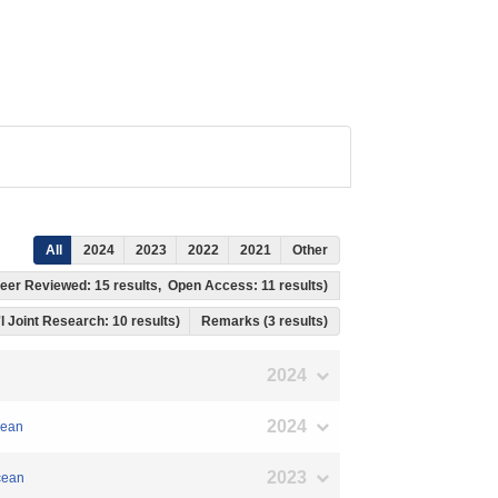
All
2024
2023
2022
2021
Other
, Peer Reviewed: 15 results, Open Access: 11 results)
t'l Joint Research: 10 results)
Remarks (3 results)
2024
2024
cean
2023
Ocean