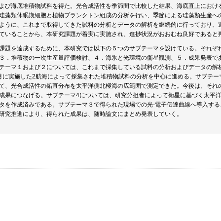
よび海底堆積物試料を得た。光合成活性を季節間で比較した結果、海底直上におけ
珪藻類休眠期細胞と植物プランクトン組成の分析を行い、季節による珪藻類生産へ
ように、これまで取得してきた試料の分析とデータの解析を継続的に行っており、
ていることから、本研究課題が着実に実施され、進捗状況がおおむね良好であると
課題を達成するために、本研究では以下の５つのサブテーマを設けている。それぞ
３．堆積物の一次生産量評価検討、４．海氷と光環境の衛星観測、５．成果発表で
テーマ１および２については、これまで採集している試料の分析およびデータの解析を進
月に実施した2航海によって採集された堆積物試料の分析を中心に進める。サブテーマ
て、光合成活性の鉛直分布を太平洋側北極海の広範囲で測定できた。今後は、それ
成果につなげる。サブテーマ4については、研究分担者によって衛星に基づく太平
タを作成済みである。サブテーマ３で得られた現場での光-電子伝達曲線へ導入す
研究推進により、得られた成果は、随時論文にまとめ発表していく。