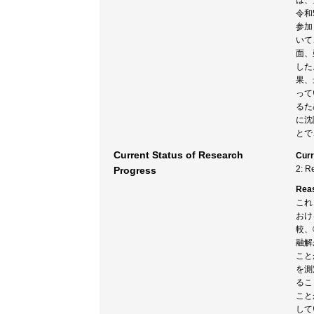
は、
令和
参加
いて
面、
した
果、
って
るた
に沈
とで
Current Status of Research
Curr
2: R
Progress
Rea
これ
おけ
較、
融解
こと
を測
るこ
こと
して