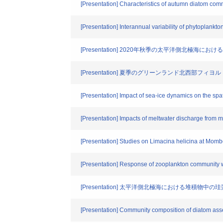
[Presentation] Characteristics of autumn diatom c
[Presentation] Interannual variability of phytoplankto
[Presentation] 2020年秋季の太平洋側北
[Presentation] 夏季のグリーンランド北
[Presentation] Impact of sea-ice dynamics on the spati
[Presentation] Impacts of meltwater discharge from m
[Presentation] Studies on Limacina helicina at Momb
[Presentation] Response of zooplankton community w
[Presentation] 太平洋側北極海における堆積
[Presentation] Community composition of diatom a