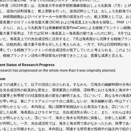
査読付き論文6報、学会での口頭及びポスター発表を5件行った。
5年度（2023年度）は、北海道大学水産学部附属練習船おしょろ丸航海（7月）とJ
し、追加の試料採集と、船上実験を行った。追加試料としては、おしょろ丸航海での2
、休眠期細胞およびバイオマーカー分析用の採泥を行った。船上実験としては、おし
亜表層クロロフィル蛍光最大層 (SCM) および海底直上から海水を採取し、PAM
。さらに、おしょろ丸航海では画像解析装置FlowCamによる植物プランクトン細
最大量子収率は、7月ではSCM＞海底直上＞海表面の順であったのに対し、9月で
いた。海底直上での光合成活性に注目すると、7月は海表面から沈降する植物プラ
め、比較的高い最大量子収率を示したと考えられる。一方で、9月は日照時間が短
降している植物プランクトンの光合成活性が低下していたと考えられる。このよう
、植物プランクトン活性の季節変化が評価できたことは、貴重な成果と言える。
ent Status of Research Progress
esearch has progressed on the whole more than it was originally planned.
son
までの成果として、以下の項目に分けられる。すなわち、①海氷の融解時期や分布
る光合成活性の鉛直的な変化と、環境要因との関係、③秋季における海氷と海水中
④夏季と秋季間での珪藻類生産の変化の解明である。①について、異なる年の海底
が早い年は、春にアイスアルジーが十分に成長しないが、海氷融解が遅い年はアイス
が明らかとなった。本内容は、既に国際学術雑誌から公表済みである。②について
定した結果、海表面およびＳＣＭでは、光合成活性が高いこと、また、それらは水
とが明らかとなった。③について、海氷と海水を同所的に採集し、分析した結果、
が判明した。一方、光合成活性では、海氷と海水間で差がなかったため、秋季であ
いることが示唆された。なお、本内容は、関連する研究者が投稿中の論文内で紹介し