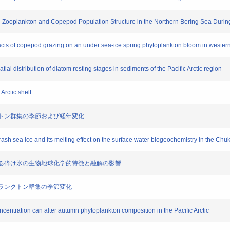
n on Zooplankton and Copepod Population Structure in the Northern Bering Sea Dur
impacts of copepod grazing on an under sea-ice spring phytoplankton bloom in western
tial distribution of diatom resting stages in sediments of the Pacific Arctic region
Arctic shelf
ランクトン群集の季節および経年変化
brash sea ice and its melting effect on the surface water biogeochemistry in the Chu
域における砕け氷の生物地球化学的特徴と融解の影響
る植物プランクトン群集の季節変化
entration can alter autumn phytoplankton composition in the Pacific Arctic