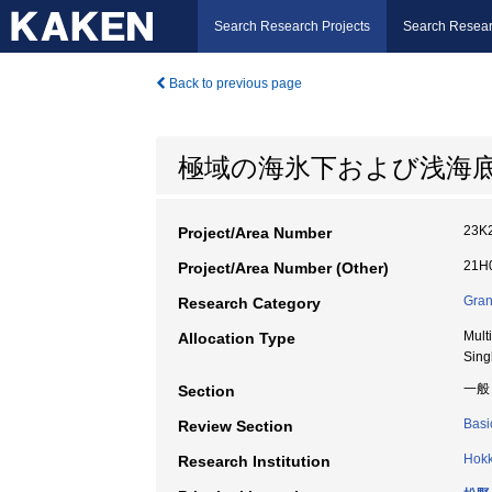
Search Research Projects
Search Resear
Back to previous page
極域の海氷下および浅海
23K
Project/Area Number
21H0
Project/Area Number (Other)
Gran
Research Category
Mult
Allocation Type
Sing
一般
Section
Basi
Review Section
Hokk
Research Institution