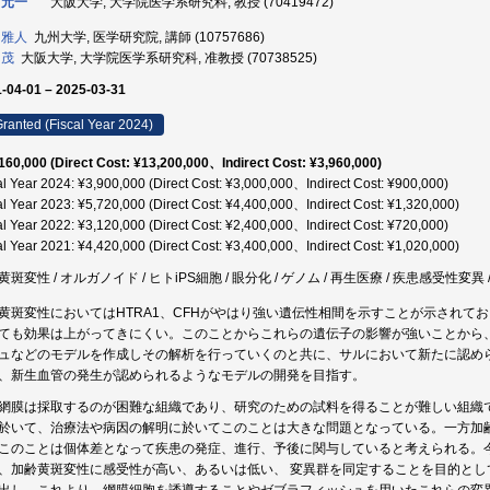
 元一
大阪大学, 大学院医学系研究科, 教授 (70419472)
 雅人
九州大学, 医学研究院, 講師 (10757686)
 茂
大阪大学, 大学院医学系研究科, 准教授 (70738525)
-04-01 – 2025-03-31
ranted (Fiscal Year 2024)
160,000 (Direct Cost: ¥13,200,000、Indirect Cost: ¥3,960,000)
al Year 2024: ¥3,900,000 (Direct Cost: ¥3,000,000、Indirect Cost: ¥900,000)
al Year 2023: ¥5,720,000 (Direct Cost: ¥4,400,000、Indirect Cost: ¥1,320,000)
al Year 2022: ¥3,120,000 (Direct Cost: ¥2,400,000、Indirect Cost: ¥720,000)
al Year 2021: ¥4,420,000 (Direct Cost: ¥3,400,000、Indirect Cost: ¥1,020,000)
斑変性 / オルガノイド / ヒトiPS細胞 / 眼分化 / ゲノム / 再生医療 / 疾患感受性変異 
黄斑変性においてはHTRA1、CFHがやはり強い遺伝性相間を示すことが示されて
ても効果は上がってきにくい。このことからこれらの遺伝子の影響が強いことから、
ュなどのモデルを作成しその解析を行っていくのと共に、サルにおいて新たに認め
、新生血管の発生が認められるようなモデルの開発を目指す。
網膜は採取するのが困難な組織であり、研究のための試料を得ることが難しい組織
於いて、治療法や病因の解明に於いてこのことは大きな問題となっている。一方加
このことは個体差となって疾患の発症、進行、予後に関与していると考えられる。今
、加齢黄斑変性に感受性が高い、あるいは低い、 変異群を同定することを目的とし