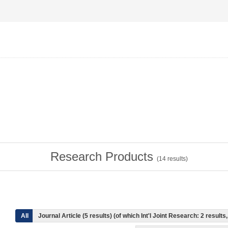
Research Products
(
14
results)
All
Journal Article (5 results) (of which Int'l Joint Research: 2 resul