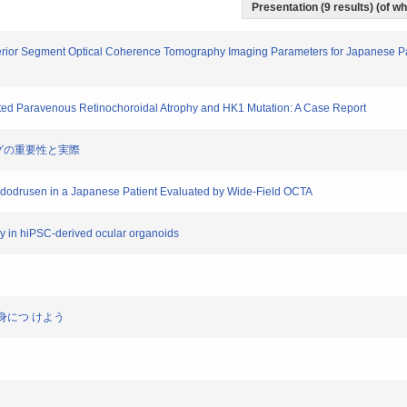
Presentation (9 results) (of wh
terior Segment Optical Coherence Tomography Imaging Parameters for Japanese Pa
nted Paravenous Retinochoroidal Atrophy and HK1 Mutation: A Case Report
リングの重要性と実際
seudodrusen in a Japanese Patient Evaluated by Wide-Field OCTA
lly in hiPSC-derived ocular organoids
を身につ けよう