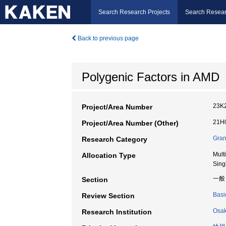
Search Research Projects
Search Resear
Back to previous page
Polygenic Factors in AMD
23K
Project/Area Number
21H0
Project/Area Number (Other)
Gran
Research Category
Mult
Allocation Type
Sing
一般
Section
Basi
Review Section
Osak
Research Institution