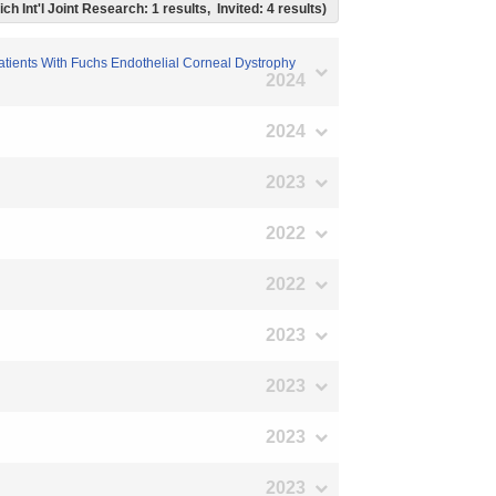
ich Int'l Joint Research: 1 results, Invited: 4 results)
tients With Fuchs Endothelial Corneal Dystrophy
2024
2024
2023
2022
2022
2023
2023
2023
2023