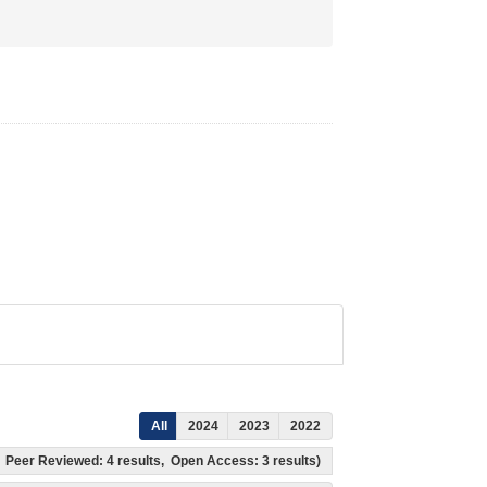
All
2024
2023
2022
ts, Peer Reviewed: 4 results, Open Access: 3 results)