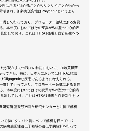
異の病因的効果の解明を行う。
受性はさほど上がることがないということがわかっ
され、加齢黄斑変性はPolygenicというより
は一貫して行っており、プロモーター領域にある変異
る。本年度においてはその変異がWet型の中心的表
見出しており、これはHTRA1発現と血管新生をつ
なったが現在までの我々の検討において、加齢黄斑変
ってきた。特に、日本人においてはHTRA1領域
Oligogenicな疾患であるように考えられる。
は一貫して行っており、プロモーター領域にある変異
る。本年度においてはその変異がWet型の中心的表
見出しており、これはHTRA1発現と血管新生をつ
養研究所 霊長類医科学研究センターと共同で解析
について特にタンパク質レベルで解析を行っていく。
どの疾患感受性遺伝子領域の遺伝学的解析を行って