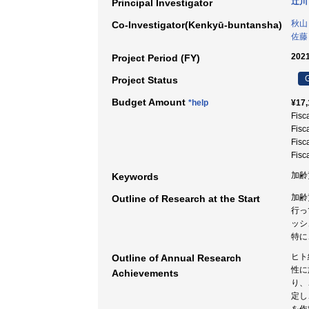
辻川
Principal Investigator
秋山
Co-Investigator(Kenkyū-buntansha)
佐藤
2021
Project Period (FY)
G
Project Status
Budget Amount
*help
¥17,
Fisc
Fisc
Fisc
Fisc
加齢黄
Keywords
加齢
Outline of Research at the Start
行っ
ッシ
特に
ヒト
Outline of Annual Research
性に
Achievements
り、
定し