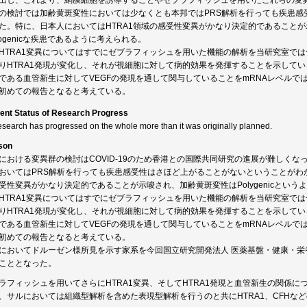
出し、これより、網膜細胞を誘導することやゼブラフィッシュを用いたこれらの変
の検討では加齢黄斑変性においては少なくとも本邦ではPRS解析を行っても疾患感
た。特に、日本人においてはHTRA1領域の感受性変異がかなり決定的であることが示唆
igogenicな疾患であるように考えられる。
HTRA1変異についてはすでにゼブラフィッシュを用いた機能の解析を当研究室で
りHTRA1発現が変化し、それが視細胞に対して病的効果を発揮することを示してい
である血管新生に対してVEGFの発現を通して関与していることをmRNAレベルでは
初めての報告となると考えている。
ent Status of Research Progress
esearch has progressed on the whole more than it was originally planned.
son
における変異群の検討はCOVID-19のため香港との国際共同研究の進展が難しく
おいてはPRS解析を行っても疾患感受性はさほど上がることがないということがわか
受性変異がかなり決定的であることが示唆され、加齢黄斑変性はPolygenicというより
HTRA1変異についてはすでにゼブラフィッシュを用いた機能の解析を当研究室で
りHTRA1発現が変化し、それが視細胞に対して病的効果を発揮することを示してい
である血管新生に対してVEGFの発現を通して関与していることをmRNAレベルでは
初めての報告となると考えている。
においてドルーゼン様所見を示す家系を今回国立研究開発法人 医薬基盤・健康・栄
こととなった。
ラフィッシュを用いてさらにHTRA1変異、そしてHTRA1発現と血管新生の関係
、サルにおいては組織型解析を含めた表現型解析を行うのと共にHTRA1、CFHな