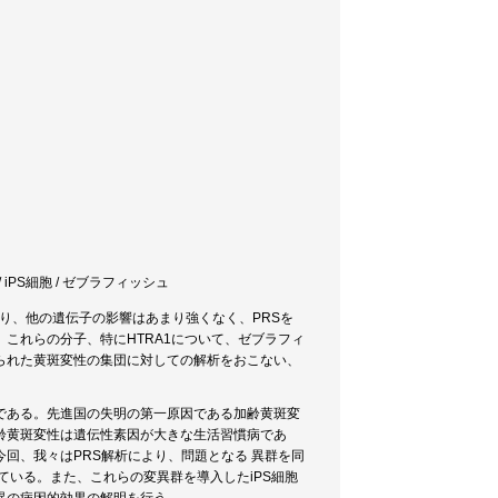
/ iPS細胞 / ゼブラフィッシュ
おり、他の遺伝子の影響はあまり強くなく、PRSを
これらの分子、特にHTRA1について、ゼブラフィ
られた黄斑変性の集団に対しての解析をおこない、
である。先進国の失明の第一原因である加齢黄斑変
齢黄斑変性は遺伝性素因が大きな生活習慣病であ
回、我々はPRS解析により、問題となる 異群を同
ている。また、これらの変異群を導入したiPS細胞