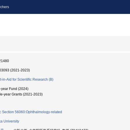
chers
21480
3093 (2021-2023)
t-in-Aid for Scientific Research (B)
i-year Fund (2024)
le-year Grants (2021-2023)
c Section 56060:Ophthalmology-related
a University