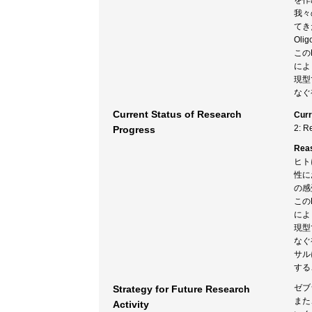
を作
我々
てき
Ol
この
によ
現型
なぐ
Current Status of Research
Curr
2: R
Progress
Rea
ヒト
性に
の感
この
によ
現型
なぐ
サル
する
ゼブ
Strategy for Future Research
また
Activity