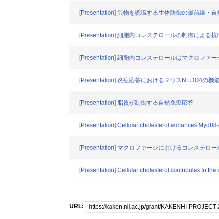
[Presentation] 異物を認識する生体防御の最前
[Presentation] 細胞内コレステロールの制御による
[Presentation] 細胞内コレステロールはマクロ
[Presentation] 炎症応答におけるマウスNEDD4の機
[Presentation] 脂質が制御する自然免疫応答
[Presentation] Cellular cholesterol enhances Myd88-
[Presentation] マクロファージにおけるコレ
[Presentation] Cellular cholesterol contributes to t
URL: