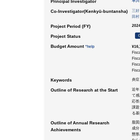
早川
Principal Investigator
三好
Co-Investigator(Kenkyū-buntansha)
田村
2024
Project Period (FY)
G
Project Status
Budget Amount
*help
¥16,
Fisc
Fisc
Fisc
Fisc
炎症 
Keywords
近年
Outline of Research at the Start
て感
応答
課題
る基
脂質
Outline of Annual Research
成分
Achievements
態形