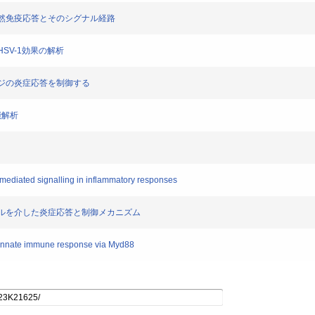
線・自然免疫応答とそのシグナル経路
抗HSV-1効果の解析
ファージの炎症応答を制御する
能解析
mediated signalling in inflammatory responses
ステロールを介した炎症応答と制御メカニズム
he innate immune response via Myd88