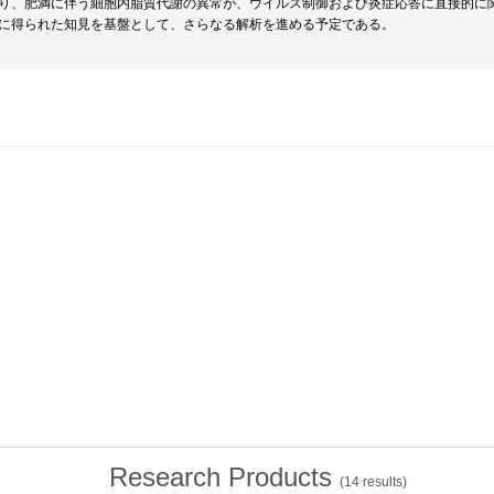
り、肥満に伴う細胞内脂質代謝の異常が、ウイルス制御および炎症応答に直接的に
に得られた知見を基盤として、さらなる解析を進める予定である。
Research Products
(
14
results)