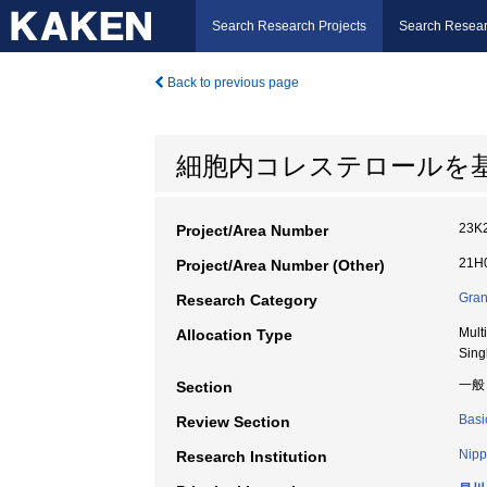
Search Research Projects
Search Resear
Back to previous page
細胞内コレステロールを
23K
Project/Area Number
21H0
Project/Area Number (Other)
Gran
Research Category
Mult
Allocation Type
Sing
一般
Section
Basi
Review Section
Nipp
Research Institution