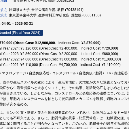
 清雄
日本医科大学, 医学部, 講師 (00368292)
 規之
静岡県立大学, 食品栄養科学部, 教授 (70438191)
 篤志
東京医科歯科大学, 生体材料工学研究所, 准教授 (80631150)
-04-01 – 2026-03-31
ranted (Fiscal Year 2024)
770,000 (Direct Cost: ¥12,900,000、Indirect Cost: ¥3,870,000)
al Year 2024: ¥3,120,000 (Direct Cost: ¥2,400,000、Indirect Cost: ¥720,000)
al Year 2023: ¥2,860,000 (Direct Cost: ¥2,200,000、Indirect Cost: ¥660,000)
al Year 2022: ¥4,680,000 (Direct Cost: ¥3,600,000、Indirect Cost: ¥1,080,000)
al Year 2021: ¥6,110,000 (Direct Cost: ¥4,700,000、Indirect Cost: ¥1,410,000)
/ マクロファージ / 自然免疫応答 / コレステロール / 自然免疫 / 脂質 / TLR / 炎症応
、食事や生活スタイルの変化により「生活習慣病」の増加が大きな課題となってお
染症から生活習慣病へと大きくシフトした。その結果、動脈硬化症をはじめとした
が注目されている。しかしながら、コレステロールと炎症応答の連携については、
では、細胞内コレステロールを軸として炎症誘導メカニズムを理解し細胞内コレス
盤的研究を進める。
は、タンパク質・糖質と並ぶ生体構成要素のひとつであり、効率的なエネルギー源
としても不可欠である。さらに、脂質代謝の異常（脂質異常症）は、動脈硬化症、
成に深く関与することが明らかとなっている。このため、脂質分子が関与する細胞