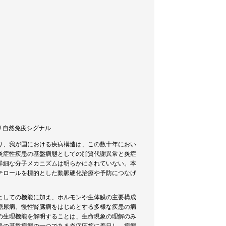
答 / 自然免疫シグナル
り、我が国における疾病構造は、この数十年におい
炎症性疾患の基盤病態としての脂質代謝異常と炎症
詳細な分子メカニズムは明らかにされていない。本
テロールを標的とした動脈硬化治療や予防につなげ
としての機能に加え、ホルモンや生体膜の主要構成
糖尿病、慢性腎臓病をはじめとする多様な疾患の病
の生理機能を解明することは、生命現象の理解のみ