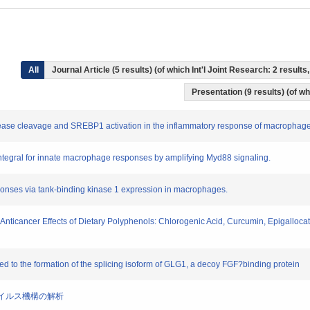
All
Journal Article (5 results) (of which Int'l Joint Research: 2 resul
Presentation (9 results) (of wh
rotease cleavage and SREBP1 activation in the inflammatory response of macrophage
s integral for innate macrophage responses by amplifying Myd88 signaling.
sponses via tank-binding kinase 1 expression in macrophages.
 Anticancer Effects of Dietary Polyphenols: Chlorogenic Acid, Curcumin, Epigalloca
ated to the formation of the splicing isoform of GLG1, a decoy FGF?binding protein
抗ウイルス機構の解析