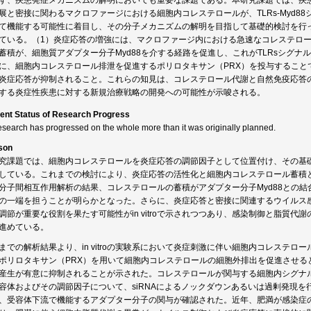
ず、疾患発症メカニズムの解明においても重要な課題である。本研究課題では、疾
展と密接に関わるマクロファージにおける細胞内コレステロールが、TLRs-Myd8
て機能する可能性に着目し、その分子メカニズムの解明を目指して基礎的検討を行
ている。（1）炎症応答の増強には、マクロファージ内における急速なコレステロー
蓄積が、細胞質アダプター分子Myd88を介する経路を促進し、これがTLRsシグ
に、細胞内コレステロール排泄を促進するポリロタキサン（PRX）を投与すること
炎症応答が抑制されること。これらの知見は、コレステロール代謝と自然免疫応答
する炎症性疾患に対する新規治療戦略の開発への可能性が示唆される。
ent Status of Research Progress
esearch has progressed on the whole more than it was originally planned.
son
究課題では、細胞内コレステロールを炎症応答の調節因子として位置付け、その基
している。これまでの検討により、炎症応答の活性化と細胞内コレステロール蓄積
分子間相互作用解析の結果、コレステロールの蓄積がアダプター分子Myd88との
の一端を担うことが明らかとなった。さらに、炎症応答と密接に関連するウイルス
調節が重要な役割を果たす可能性がin vitroで示されつつあり、感染制御と脂質
進めている。
までの解析結果より、in vitroの実験系において炎症刺激に伴い細胞内コレステ
ポリロタキサン（PRX）を用いて細胞内コレステロールの細胞外排出を促進させる
産生が有意に抑制されることが示された。コレステロールが関与する細胞内シグナ
容体およびその調節因子について、siRNAによるノックダウンあるいは過剰発現
、受容体下流で機能するアダプター分子の関与が確認された。近年、肥満が感染症