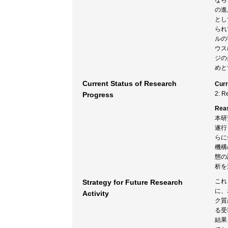
なら
の進
とし
られ
ルの
ウス
ジの
めと
Current Status of Research
Curr
2: R
Progress
Rea
本研
遂行
らに
機構
態の
析を
これ
Strategy for Future Research
に、
Activity
ク質
る受
結果