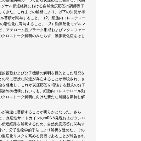
患の基盤病態の一つである炎症応答に着目し、病態
8シグナル伝達経路における自然免疫応答の調節因子
ってきた。これまでの解析により、以下の知見が得
ル蓄積が関与すること。（2）細胞内コレステロー
ナルの活性化に寄与すること。（3）動脈硬化モデルマ
で、アテローム性プラーク形成およびマクロファー
のクロストーク解明のみならず、動脈硬化症をはじ
礎的役割および分子機構の解明を目的とした研究を
との間に密接な関連が存在することが示唆され、さ
結合を促進し、これが炎症応答を増強する新規の分子
感染制御機構においても、細胞内コレステロール動
代謝のクロストーク解明に向けた新たな展開を期待し解
ロールが急速に蓄積することが明らかとなった。さら
と、炎症性サイトカインのmRNA発現およびタンパ
ル伝達経路を解明するため、自然免疫応答に関与す
を行い、分子生物学的手法により解析を進めた。その
の重症化リスクを高める要因であることが報告され