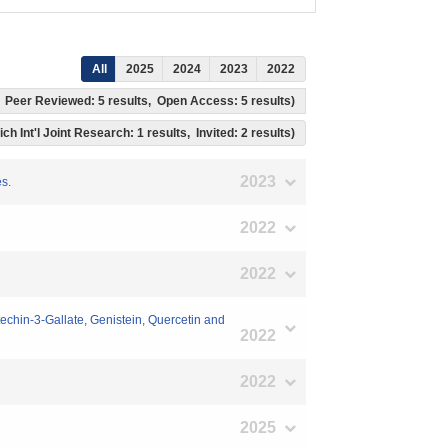
All
2025
2024
2023
2022
ts, Peer Reviewed: 5 results, Open Access: 5 results)
ich Int'l Joint Research: 1 results, Invited: 2 results)
2023
s.
2022
2022
techin-3-Gallate, Genistein, Quercetin and
2022
2022
2025