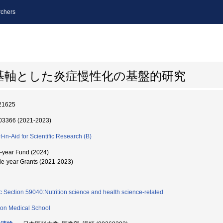
chers
基軸とした炎症慢性化の基盤的研究
21625
3366 (2021-2023)
t-in-Aid for Scientific Research (B)
i-year Fund (2024)
le-year Grants (2021-2023)
c Section 59040:Nutrition science and health science-related
on Medical School