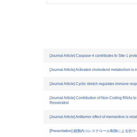
[Journal Article] Caspase-4 contributes to Site-1 p
[Journal Article] Activated cholesterol metabolism i
[Journal Article] Cyclic stretch regulates immune re
[Journal Article] Contribution of Non-Coding RNAs to
Resveratrol
[Journal Article] Antitumor effect of memantine is rel
[Presentation] 細胞内コレステロール制御による