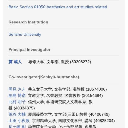
Basic Section 01050:Aesthetics and art studies-related
Research Institution
Senshu University
Principal Investigator
貫 成人
専修大学, 文学部, 教授 (80208272)
Co-Investigator(Kenkyū-buntansha)
岡見 さえ
共立女子大学, 文芸学部, 准教授 (10574006)
副島 博彦
立教大学, 名誉教授, 名誉教授 (30154694)
北村 明子
信州大学, 学術研究院人文科学系, 教
授 (40334875)
荒谷 大輔
慶應義塾大学, 文学部(三田), 教授 (40406749)
山田 小夜歌
京都精華大学, 国際文化学部, 講師 (40825204)
尼ケ崎 彬
学習院女子大学, その他部局等, 名誉教