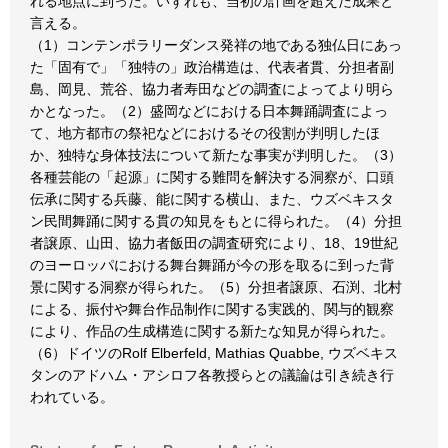
れる地点に到った。いずれも、当初の計画を超えた成果と
言える。
（1）コンテンポラリーダンス発祥の地である独仏日にあっ
た「固有で」「独特の」政治構造は、代表者貫、分担者副
島、岡見、荒谷、協力者寿田などの調査によってより明ら
かとなった。（2）盛岡などにおける日本舞踊調査によっ
て、地方都市の祭祀などにおけるその役割が判明したほ
か、独特な身体技法について新たな事実が判明した。（3）
各種芸能の「起源」に関する難問を解決する洞察が、口頭
伝承に関する兵藤、能に関する横山、また、ウズベキスタ
ン民間舞踊に関する貫の知見をもとに得られた。（4）分担
者譲原、山田、協力者飯田の調査研究により、18、19世紀
のヨーロッパにおける舞台舞踊が今の形を取るに到った背
景に関する洞察が得られた。（5）分担者譲原、石渕、北村
による、振付や舞台作品制作に関する実践的、関与的観察
により、作品の生成構造に関する新たな知見が得られた。
（6）ドイツのRolf Elberfeld, Mathias Quabbe, ウズベキス
タンのアドハム・アシロフ各教授らとの議論は引き続き行
われている。