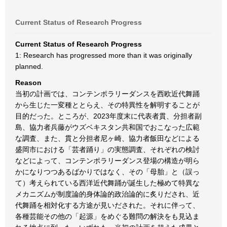
Current Status of Research Progress
Current Status of Research Progress
1: Research has progressed more than it was originally
planned.
Reason
当初の計画では、コンテンポラリーダンスを西欧近代舞踊
から生じた一変種ととらえ、その特異性を解明することが
目的だった。ところが、2023年度末に代表者貫、分担者副
島、協力者兵藤がウズベキスタン共和国でおこなった広範
な調査、また、貫と分担者尼ヶ崎、協力者飯田などによる
盛岡市における「芸者踊り」の実態調査、それぞれの検討
などによって、コンテンポラリーダンス登場の構造が明ら
かになりつつあるばかりではなく、その「母胎」と（誤っ
て）考えられている西洋近代舞踊が誕生した極めて特異な
メカニズムが制度論的身体論的政治論的に炙りだされ、近
代舞踊を相対化する方途が見いだされた。それに伴って、
各種芸能その他の「起源」をめぐる難問の解決をも見込ま