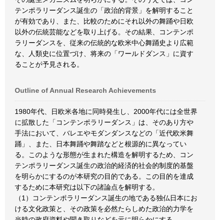
テンポラリーダンス誕生の「政治的背景」を解明すること
が有効であり、また、比較のためにそれ以外の舞踊や日欧
以外の伝統芸能などを取り上げる。その結果、コンテンポ
ラリーダンスを、従来の伝統的な欧米中心舞踊史より広範
な、人類史に位置づけ、将来の「ワールドダンス」に資す
ることが予見される。
Outline of Annual Research Achievements
1980年代、日欧米各地に同時発生し、2000年代には全世界
に拡散した「コンテンポラリーダンス」は、そのあり方や
手法において、バレエやモダンダンスなどの「近代欧米舞
踊」、また、日本舞踊や舞踏などと根源的に異なってい
る。このような形態が生まれた構造を解明するため、コン
テンポラリーダンス誕生の政治的経済的社会的制度的基盤
を明らかにするのが本研究の目的である。この目的を達成
するために本研究は以下の諸論点を解明する。
（1）コンテンポラリーダンス誕生の地である独仏日本にお
ける文化政策と、その政策を必然たらしめた政治的力学を
当時の政府資料や聞き取りなどを元に明らかにする。