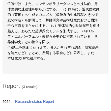
位置づけ、また、コンテンポラリーダンスとの技法的、身
体論的な連続性を明らかにする。（c）同時に、近代西欧舞
踊（芸術）の生成メカニズム（複雑系的生成過程とその権
威化構造）を解明して、舞踊研究や芸術研究における西洋
中心主義を明らかにする。（d）実体論的な起源探究を乗り
越える、あらたな起源探究モデルを形成する。（e)ロル
フ・エルバーフェルト教授らを中心に推進されている「世
界哲学史」との接合を図る。
(4)以上を踏まえたうえで、各人がそれぞれ調査、研究結果
を論文などにまとめ、所属する学会などに公表し、また、
本研究のHPで紹介する。
Report
(3 results)
2024
Research-status Report