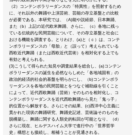
（2）コンテンポラリーダンスの「特異性」を照射するため
に、それ以外の舞踊や上演芸術、芸能の存立基盤との比較
が必要である。本研究では、（A)能や説経節、日本舞踊、
また（b）上記の近代欧米舞踊、さらに、（c）各地に残っ
ている伝統的な民間芸能について、その存立基盤と社会に
おける機能を調査する。とりわけ、(a)と（ｃ）は、コンテ
ンポラリーダンスの「母胎」と（誤って）考えられている
西欧近代舞踊（または西欧近代芸術）を相対化する上でも
有効と考えられる。
(3)こうして得られた知見や調査結果を総合し、(a)コンテン
ポラリーダンスの誕生を必然ならしめた「各地域固有」の
政治的経済的社会的基盤を明らかにし、（b)コンテンポラ
リーダンスを各地の民間芸能とをつなぐ補助線を引くこと
によって、近代西欧舞踊（芸術）そのものを相対化し、コ
ンテンポラリーダンスを近代西欧舞踊から見た「鬼っ子」
的位置から解放する。さらにその結果、(c)西洋中心主義に
貫かれた現状の舞踊研究、舞踊史記述、芸術論そのものを
脱構築し、舞踊に関する人類史的転回が可能となり、（d）
さらに現在、ヒルデスハイム大学で進行中の「世界哲学
史」構想とも接続し、相補うことが見通される。