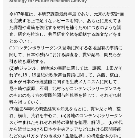
Strategy for Future Research Activity
令和7年度は、本研究課題最終年度であり、元来の研究計画
を完成する上で足りないピースを補い、あらたに見えてき
た課題や道筋を強化する材料を補うためにつぎのような調
査、研究を推進し、共同研究全体を総括する論文などをま
とめていく。
(1)コンテンポラリーダンス登場に関する各地固有の事情に
関して、日本や独仏における調査を、貫や副島、岡見らが
引き続き継続する。
(2)他ジャンル、他地域の舞踊に関しては、譲原、山田がそ
れぞれ18，19世紀の欧米舞台舞踊に関して、兵藤、横山、
飯田が日本の伝統芸能に関する生成メカニズムに関して、
尼ヶ崎や譲原、石渕、北村らがコンテンポラリーダンスそ
のもののあり方の実践的関与的観察を通じて、それぞれ材
料を補っていく。
(3)過去3年間の調査結果や知見をもとに、貫や尼ヶ崎、荒
谷、横山、荒谷を中心に、(a)各地のコンテンポラリーダン
スが生まれたそれぞれ独特の事情を整理、解明し、(b)古代
から近世における日本や中央アジアなどにおける民間芸能
などのあり方をその地域の「生活世界」の構造全体の中に