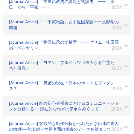
[Journal Article] 「中世仏教史の課題と物語史 ーー「源
氏」から「平家」へ」
2024
[Journal Article] 「『平家物語』と中世国家論ーー文献学の
問題」
2024
[Journal Article] 「物語伝承の文献学 ーーグリム・柳田國
男・ベンヤミン」
2024
[Journal Article] 「ヨアン・ブルジョワ《偉大なる亡霊た
ち》研究」
2024
[Journal Article] 「舞踏の現在：日本のポストモダンダン
ス？」
2024
[Journal Article] 能の初心者稽古におけるコミュニケーショ
ンを分析する──潜在的なわざの伝承をめぐって
2024
[Journal Article] 客観的な動作分析からみたわざ伝達の要因
の検討──能楽師－学習者間の稽古のデータを踏まえて
2024