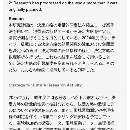
2: Research has progressed on the whole more than it was
originally planned.
Reason
本研究計画は、決定方略の定量的同定法を確立し、提案手
法を用いて、消費者の行動データから決定方略を推定し、
購買予測を行うことを目的にしている。2024年度では、テ
イラー級数による決定方略の効用関数の近似および集団意
思決定への適用、決定方略の評価指標の検討、決定方略の
数理解析を行った。これらの結果を統合して用いること
で、決定方略の分類精度を高められると考えられる。その
ため、おおむね順調に進展していると判断した。
Strategy for Future Research Activity
2025年度は、昨年度に引き続き、ベクトル解析も行い、決
定方略の計量的性質の検討などから、決定方略の数理モデ
ルについての検討を進める。また、眼球運動測定や生理指
標の測定を伴う、情報モニタリング法実験を予定してい
る。実験参加者の探索データ、眼球運動データ、生理指標
データ、および決定方略の数理モデルから、決定方略の分