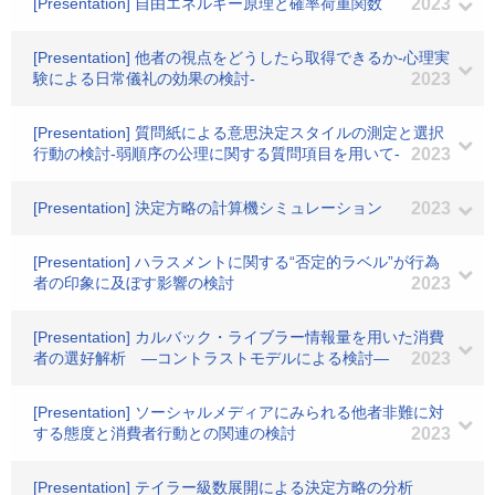
[Presentation] 自由エネルギー原理と確率荷重関数
2023
[Presentation] 他者の視点をどうしたら取得できるか-心理実
験による日常儀礼の効果の検討-
2023
[Presentation] 質問紙による意思決定スタイルの測定と選択
行動の検討-弱順序の公理に関する質問項目を用いて-
2023
[Presentation] 決定方略の計算機シミュレーション
2023
[Presentation] ハラスメントに関する“否定的ラベル”が行為
者の印象に及ぼす影響の検討
2023
[Presentation] カルバック・ライブラー情報量を用いた消費
者の選好解析 ―コントラストモデルによる検討―
2023
[Presentation] ソーシャルメディアにみられる他者非難に対
する態度と消費者行動との関連の検討
2023
[Presentation] テイラー級数展開による決定方略の分析