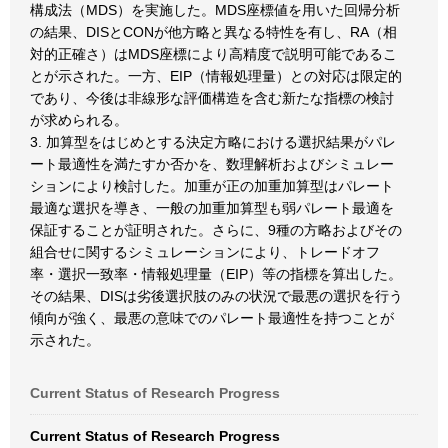
構成法（MDS）を実施した。MDS座標値を用いた回帰分析
の結果、DISとCONが他方略と異なる特性を有し、RA（相
対的正確さ）はMDS座標により高精度で説明可能であるこ
とが示された。一方、EIP（情報処理量）との対応は限定的
であり、今後は非線形な評価構造を含む新たな指標の検討
が求められる。
3. 加算型をはじめとする決定方略における選択結果がパレ
ート最適性を満たすか否かを、数理解析およびシミュレー
ションにより検討した。加重が正の加重加算型はパレート
最適な選択を導き、一般の加重加算型も弱パレート最適を
保証することが証明された。さらに、9種の方略およびその
組合せに関するシミュレーションにより、トレードオフ
率・選択一致率・情報処理量（EIP）等の指標を算出した。
その結果、DISは劣後選択肢のみの状況で最悪の選択を行う
傾向が強く、最悪の意味でのパレート最適性を持つことが
示された。
Current Status of Research Progress
Current Status of Research Progress