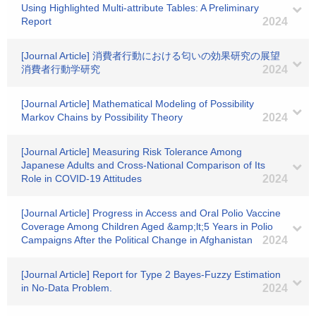
Using Highlighted Multi-attribute Tables: A Preliminary
Report
2024
[Journal Article] 消費者行動における匂いの効果研究の展望
消費者行動学研究
2024
[Journal Article] Mathematical Modeling of Possibility
Markov Chains by Possibility Theory
2024
[Journal Article] Measuring Risk Tolerance Among
Japanese Adults and Cross-National Comparison of Its
Role in COVID-19 Attitudes
2024
[Journal Article] Progress in Access and Oral Polio Vaccine
Coverage Among Children Aged &amp;lt;5 Years in Polio
Campaigns After the Political Change in Afghanistan
2024
[Journal Article] Report for Type 2 Bayes-Fuzzy Estimation
in No-Data Problem.
2024