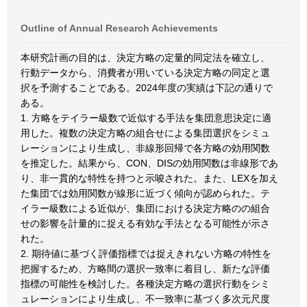
Outline of Annual Research Achievements
本研究計画の目的は、決定方略の定量的同定法を確立し、
行動データから、消費者が用いている決定方略の同定と選
択を予測することである。2024年度の実績は下記の通りで
ある。
1. 方略をテイラー級数で近似する手法を集団意思決定に適
用した。複数の決定方略の組合せによる集団選択をシミュ
レーションにより生成し、非線形回帰で各方略の効用関数
を推定した。結果から、CON、DISの効用関数は非線形であ
り、非一貫的な特性を持つと示唆された。また、LEXを加え
た集団では効用関数が線形に近づく傾向が認められた。テ
イラー級数による近似が、集団における決定方略のの組合
せの影響を計量的に捉える有効な手法となる可能性が示さ
れた。
2. 期待値に基づく評価指標では捉えきれない方略の特性を
把握するため、方略間の選択一致率に着目し、新たな評価
指標の可能性を検討した。各種決定方略の選択行動をシミ
ュレーションにより生成し、不一致率に基づく多次元尺度