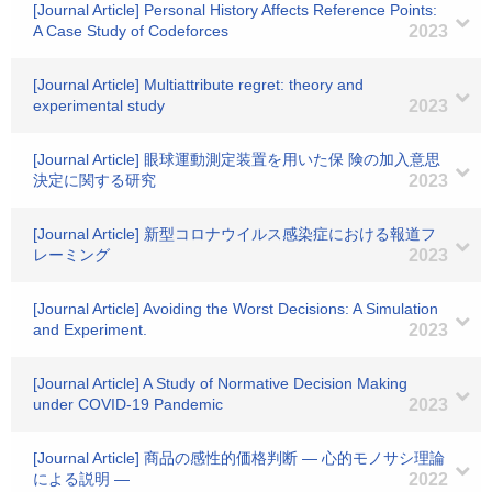
[Journal Article] Personal History Affects Reference Points:
A Case Study of Codeforces
2023
[Journal Article] Multiattribute regret: theory and
experimental study
2023
[Journal Article] 眼球運動測定装置を用いた保 険の加入意思
決定に関する研究
2023
[Journal Article] 新型コロナウイルス感染症における報道フ
レーミング
2023
[Journal Article] Avoiding the Worst Decisions: A Simulation
and Experiment.
2023
[Journal Article] A Study of Normative Decision Making
under COVID-19 Pandemic
2023
[Journal Article] 商品の感性的価格判断 ― 心的モノサシ理論
による説明 ―
2022