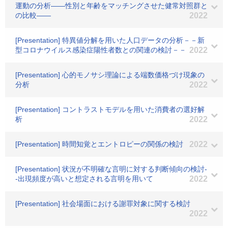
運動の分析――性別と年齢をマッチングさせた健常対照群と
の比較――
2022
[Presentation] 特異値分解を用いた人口データの分析－－新
型コロナウイルス感染症陽性者数との関連の検討－－
2022
[Presentation] 心的モノサシ理論による端数価格づけ現象の
分析
2022
[Presentation] コントラストモデルを用いた消費者の選好解
析
2022
[Presentation] 時間知覚とエントロピーの関係の検討
2022
[Presentation] 状況が不明確な言明に対する判断傾向の検討-
-出現頻度が高いと想定される言明を用いて
2022
[Presentation] 社会場面における謝罪対象に関する検討
2022