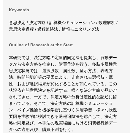
Keywords
意思決定 / 決定方略 / 計算機シミュレーション / 数理解析 /
意思決定過程 / 過程追跡法 / 情報モニタリング法
Outline of Research at the Start
本研究では、決定方略の定量的同定法を提案し、行動デー
タから決定方略を推定し、購買予測を行う。多肢多属性意
思決定状況では、選択肢数、属性数、呈示方法、表現方
法、時間的切迫等の要因により、走査される選択肢・属
性、および選択結果が変化することが知られている。この
状況依存的意思決定を記述する、様々な決定方略が見いだ
されてきた。一方で、決定方略の分析は定性的な記述に留
まっている。そこで、決定方略の計算機シミュレーショ
ン、ベイズ推論と機械学習に基づく深層学習、様々な状況
要因を実験的に検討できる過程追跡法を総合して、決定方
略の同定及び、本手法の現実場面における消費者行動デー
タへの適用及び、購買予測を行う。