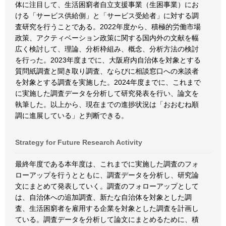
体に注目して、生活困窮者自立支援事業（生困事業）にお
ける「サービス供給側」と「サービス受給者」に対する調
査研究を行うことである。2022年度から、積極的労働市場
政策、アクティベーション政策に関する国内外の文献を幅
広く検討して、理論、分析枠組み、概念、分析方法の検討
を行った。2023年度までに、大阪府内自治体を対象とする
質問紙調査と聞き取り調査、ならびに相談窓口への来談者
を対象とする調査を実施した。2024年度までに、これまで
に実施した調査データを分析して研究発表を行い、論文を
執筆した。以上から、現在までの進捗状況は「おおむね順
調に進展している」と判断できる。
Strategy for Future Research Activity
最終年度である本年度は、これまでに実施した調査のフォ
ローアップを行うとともに、調査データを分析し、研究論
文にまとめて発表していく。調査のフォローアップとして
は、自治体への追加調査、新たな自治体を対象とした調
査、生活困窮者を雇用する企業を対象とした調査を計画し
ている。調査データを分析して論文にまとめるために、積