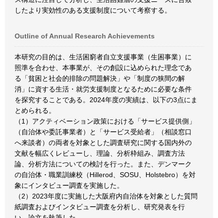
したより実効性のある支援制度について考察する。
Outline of Annual Research Achievements
本研究の目的は、生活困窮者自立支援事業（生困事業）に
照準を合わせ、本事業が、その創設に込められた理念であ
る「貧困と社会的排除の問題解決」や「制度の狭間の解
消」に資する生活・就労支援制度となるために必要な条件
を探究することである。2024年度の実績は、以下の3点にま
とめられる。
（1）アクティベーション政策における「サービス提供側」
（自治体や委託事業者）と「サービス受給者」（相談窓口
へ来談者）の両者を対象とした調査研究に関する国内外の
文献を幅広くレビューし、理論、分析枠組み、調査方法
論、分析方法についての検討を行った。また、デンマーク
の自治体・職業訓練校（Hillerod、SOSU、Holstebro）を対
象にインタビュー調査を実施した。
（2）2023年度に実施した大阪府内自治体を対象とした質問
紙調査およびインタビュー調査を分析し、研究発表を行
い、論文を執筆した。