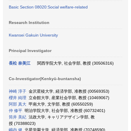
Basic Section 08020:Social welfare-related
Research Institution
Kwansei Gakuin University
Principal Investigator
長松 奈美江
関西学院大学, 社会学部, 教授 (30506316)
Co-Investigator(Kenkyū-buntansha)
神崎 淳子
金沢星稜大学, 経済学部, 准教授 (00569353)
櫻井 純理
立命館大学, 産業社会学部, 教授 (10469067)
阿部 真大
甲南大学, 文学部, 教授 (60550259)
仲 修平
明治学院大学, 社会学部, 准教授 (60732401)
筒井 美紀
法政大学, キャリアデザイン学部, 教
授 (70388023)
嶋内 健
北星学園大学, 経済学部, 准教授 (70748590)