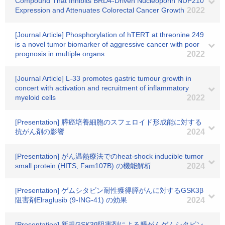
Compound That Inhibits BRD4-Driven Nucleoporin NUP210
Expression and Attenuates Colorectal Cancer Growth
2022
[Journal Article] Phosphorylation of hTERT at threonine 249
is a novel tumor biomarker of aggressive cancer with poor
prognosis in multiple organs
2022
[Journal Article] L-33 promotes gastric tumour growth in
concert with activation and recruitment of inflammatory
myeloid cells
2022
[Presentation] 膵癌培養細胞のスフェロイド形成能に対する
抗がん剤の影響
2024
[Presentation] がん温熱療法でのheat-shock inducible tumor
small protein (HITS, Fam107B) の機能解析
2024
[Presentation] ゲムシタビン耐性獲得膵がんに対するGSK3β
阻害剤Elraglusib (9-ING-41) の効果
2024
[Presentation] 新規GSK3β阻害剤による膵がんゲムシタビン