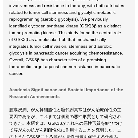
invasiveness and resistance to therapy, with both attributes
related to tumor cell stemness and glycolytic metabolic
reprogramming (aerobic glycolysis). We previously
identified glycogen synthase kinase (GSK)3β as a distinct
tumor-promoting kinase. This study found the central role
of GSK3β as a molecular hub that mechanistically
integrates tumor cell invasion, stemness and aerobic
glycolysis in pancreatic cancer acquiring chemoresistance.
Overall, GSK3β has characteristics of a promising
therapeutic target against chemoresistance in pancreatic
cancer.
Academic Significance and Societal Importance of the
Research Achievements
腫瘍浸潤、がん幹細胞性と糖代謝異常はがん治療耐性の主
要因であるが、これまでは個別の悪性形質として研究され
てきた。本研究は、GSK3βがこれらの悪性形質を結びつけ
て膵がんの抗がん剤耐性化に作用することを究明した。こ
のようなGSK3βによる膵がん悪性形質を促進する仕組み