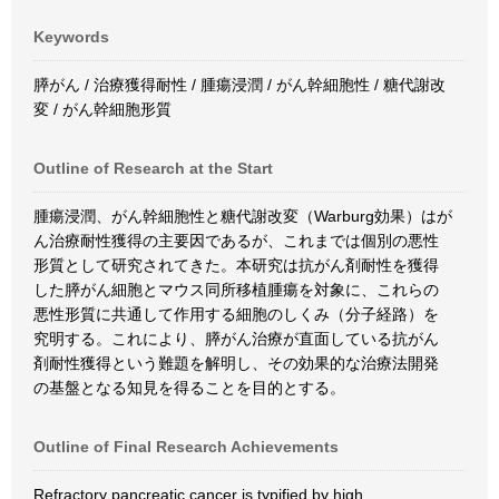
Keywords
膵がん / 治療獲得耐性 / 腫瘍浸潤 / がん幹細胞性 / 糖代謝改
変 / がん幹細胞形質
Outline of Research at the Start
腫瘍浸潤、がん幹細胞性と糖代謝改変（Warburg効果）はが
ん治療耐性獲得の主要因であるが、これまでは個別の悪性
形質として研究されてきた。本研究は抗がん剤耐性を獲得
した膵がん細胞とマウス同所移植腫瘍を対象に、これらの
悪性形質に共通して作用する細胞のしくみ（分子経路）を
究明する。これにより、膵がん治療が直面している抗がん
剤耐性獲得という難題を解明し、その効果的な治療法開発
の基盤となる知見を得ることを目的とする。
Outline of Final Research Achievements
Refractory pancreatic cancer is typified by high