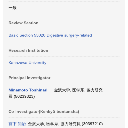
一般
Review Section
Basic Section 55020:Digestive surgery-related
Research Institution
Kanazawa University
Principal Investigator
Minamoto Toshinari
金沢大学, 医学系, 協力研究
員 (50239323)
Co-Investigator(Kenkyū-buntansha)
宮下 知治
金沢大学, 医学系, 協力研究員 (30397210)