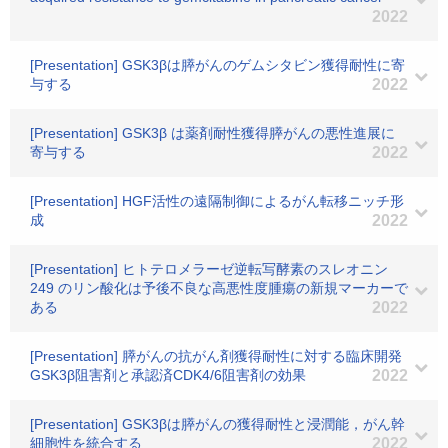
2022
[Presentation] GSK3βは膵がんのゲムシタビン獲得耐性に寄
与する
2022
[Presentation] GSK3β は薬剤耐性獲得膵がんの悪性進展に
寄与する
2022
[Presentation] HGF活性の遠隔制御によるがん転移ニッチ形
成
2022
[Presentation] ヒトテロメラーゼ逆転写酵素のスレオニン
249 のリン酸化は予後不良な高悪性度腫瘍の新規マーカーで
ある
2022
[Presentation] 膵がんの抗がん剤獲得耐性に対する臨床開発
GSK3β阻害剤と承認済CDK4/6阻害剤の効果
2022
[Presentation] GSK3βは膵がんの獲得耐性と浸潤能，がん幹
細胞性を統合する
2022