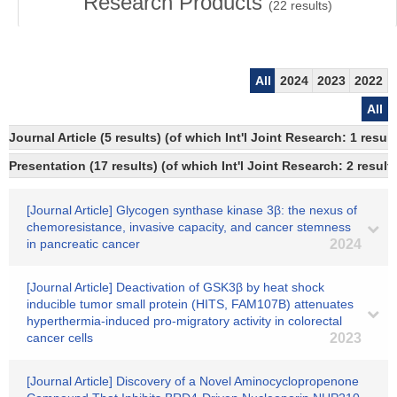
Research Products
(
22
results)
All
2024
2023
2022
All
Journal Article (5 results) (of which Int'l Joint Research: 1 res
Presentation (17 results) (of which Int'l Joint Research: 2 result
[Journal Article] Glycogen synthase kinase 3β: the nexus of
chemoresistance, invasive capacity, and cancer stemness
in pancreatic cancer
2024
[Journal Article] Deactivation of GSK3β by heat shock
inducible tumor small protein (HITS, FAM107B) attenuates
hyperthermia-induced pro-migratory activity in colorectal
cancer cells
2023
[Journal Article] Discovery of a Novel Aminocyclopropenone