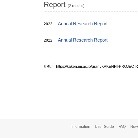
Report
(2 results)
Annual Research Report
2023
Annual Research Report
2022
URL:
Information
User Guide
FAQ
New