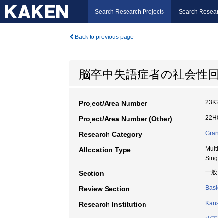
Search Research Projects
Search Resear
Back to previous page
脳卒中失語症者の社会性回復
23K
Project/Area Number
22H0
Project/Area Number (Other)
Gran
Research Category
Mult
Allocation Type
Sing
一般
Section
Basi
Review Section
Kans
Research Institution