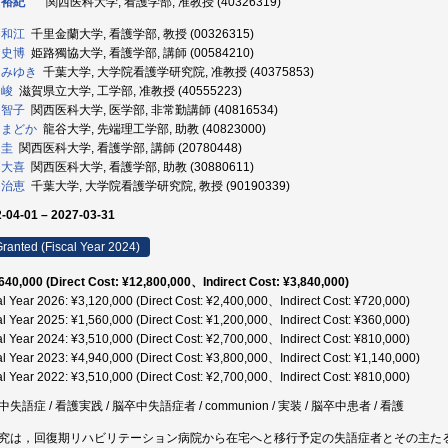
 裕紀
関西医科大学, 看護学部, 准教授 (40326319)
 和江
千里金蘭大学, 看護学部, 教授 (00326315)
 史博
姫路獨協大学, 看護学部, 講師 (00584210)
 みゆき
千葉大学, 大学院看護学研究院, 准教授 (40375853)
 峻
滋賀県立大学, 工学部, 准教授 (40555223)
 智子
関西医科大学, 医学部, 非常勤講師 (40816534)
 まどか
龍谷大学, 先端理工学部, 助教 (40823000)
 圭
関西医科大学, 看護学部, 講師 (20780448)
 大喜
関西医科大学, 看護学部, 助教 (30880611)
 治恵
千葉大学, 大学院看護学研究院, 教授 (90190339)
-04-01 – 2027-03-31
ranted (Fiscal Year 2024)
640,000 (Direct Cost: ¥12,800,000、Indirect Cost: ¥3,840,000)
al Year 2026: ¥3,120,000 (Direct Cost: ¥2,400,000、Indirect Cost: ¥720,000)
al Year 2025: ¥1,560,000 (Direct Cost: ¥1,200,000、Indirect Cost: ¥360,000)
al Year 2024: ¥3,510,000 (Direct Cost: ¥2,700,000、Indirect Cost: ¥810,000)
al Year 2023: ¥4,940,000 (Direct Cost: ¥3,800,000、Indirect Cost: ¥1,140,000)
al Year 2022: ¥3,510,000 (Direct Cost: ¥2,700,000、Indirect Cost: ¥810,000)
失語症 / 看護実践 / 脳卒中失語症者 / communion / 実装 / 脳卒中患者 / 看護
究は，回復期リハビリテーション病院から在宅へと移行予定の失語症者とその主たるケ