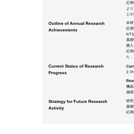
応用
より
とが
本研
Outline of Annual Research
応用
Achievements
Io
基礎
購入
応用
た．
Current Status of Research
Curr
3: P
Progress
Rea
機器
循環
研究
Strategy for Future Research
基礎
Activity
応用