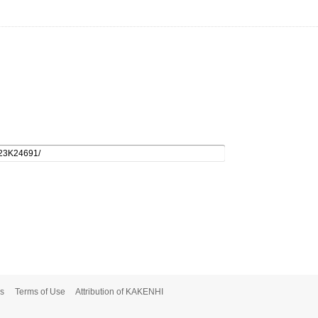
s
Terms of Use
Attribution of KAKENHI