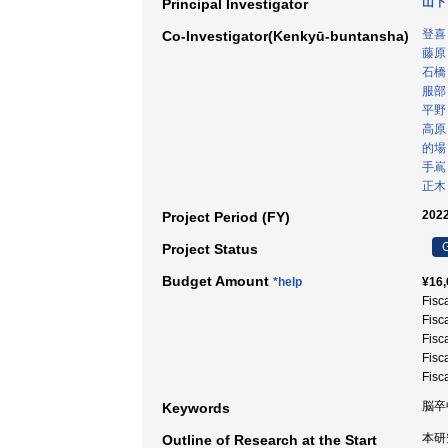
山下
Principal Investigator
登喜
Co-Investigator(Kenkyū-buntansha)
藤原
石橋
服部
平野
高原
的場
手嶌
正木
2022
Project Period (FY)
G
Project Status
Budget Amount
*help
¥16,
Fisc
Fisc
Fisc
Fisc
Fisc
脳卒中
Keywords
本研
Outline of Research at the Start