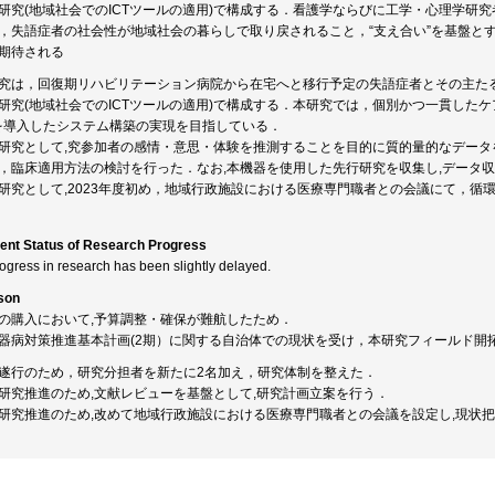
研究(地域社会でのICTツールの適用)で構成する．看護学ならびに工学・心理学研
，失語症者の社会性が地域社会の暮らしで取り戻されること，“支え合い”を基盤とす
期待される
究は，回復期リハビリテーション病院から在宅へと移行予定の失語症者とその主たるケ
研究(地域社会でのICTツールの適用)で構成する．本研究では，個別かつ一貫した
Tを導入したシステム構築の実現を目指している．
研究として,究参加者の感情・意思・体験を推測することを目的に質的量的なデー
，臨床適用方法の検討を行った．なお,本機器を使用した先行研究を収集し,データ
研究として,2023年度初め，地域行政施設における医療専門職者との会議にて，循
ent Status of Research Progress
rogress in research has been slightly delayed.
son
の購入において,予算調整・確保が難航したため．
器病対策推進基本計画(2期）に関する自治体での現状を受け，本研究フィールド開拓
遂行のため，研究分担者を新たに2名加え，研究体制を整えた．
研究推進のため,文献レビューを基盤として,研究計画立案を行う．
研究推進のため,改めて地域行政施設における医療専門職者との会議を設定し,現状