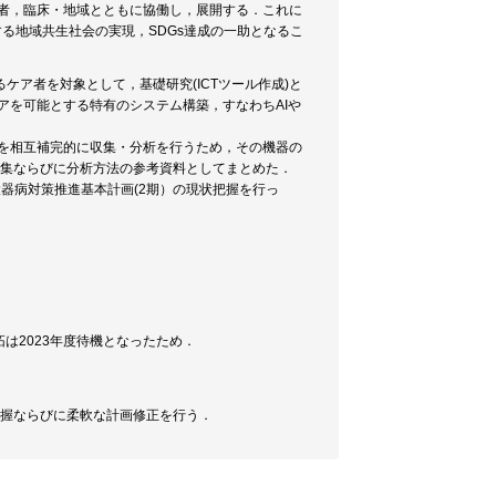
究者，臨床・地域とともに協働し，展開する．これに
る地域共生社会の実現，SDGs達成の一助となるこ
ア者を対象として，基礎研究(ICTツール作成)と
ケアを可能とする特有のシステム構築，すなわちAIや
タを相互補完的に収集・分析を行うため，その機器の
収集ならびに分析方法の参考資料としてまとめた．
環器病対策推進基本計画(2期）の現状把握を行っ
は2023年度待機となったため．
把握ならびに柔軟な計画修正を行う．