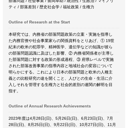
部落問題 / 社会事業 / 留岡幸助 / 統治性 / 生政治 / マイノリ
ティ / 部落差別 / 歴史社会学 / 福祉政策 / 生権力
Outline of Research at the Start
本研究では、内務省の部落問題政策の立案・実施を指導し
た内務官僚や社会事業家らの関係資料をとりあげ、① 19世
紀末の欧米の犯罪学、精神医学、遺伝学などの知識が彼ら
の部落問題認識に及ぼした影響、② 内務省関係者が主導し
た部落問題に対する政策の形成過程、③ 府県レベルで実施
された部落改善事業の指導内容と地域社会の変容について
明らかにする。これにより日本の部落問題と欧米の人種主
義との比較研究の途を開くこと、人びとの生命・生活に介
入しそれを管理する生権力と社会的差別の連関の解明を目
指す。
Outline of Annual Research Achievements
2023年度は4月28日(日)、5月26日(日)、6月23日(日)、7月
28日(日)、8月25日(日)、9月22日(日)、10月27日(日)、11月