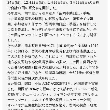
24日(日)、12月22日(日)、1月26日(日)、3月23日(日)の日程
で合計11回の研究会を開催した。
今年度も、前年度から引き続き「留岡幸助日記・手帳」
（北海道家庭学校所蔵）の解読を進めた。研究会では毎
回、参加者が１冊ずつ「留岡幸助日記・手帳」を解析して
目次を作成し、それぞれが分担発表する形式で進めた。全
ての回をオンラインと対面のハイブリッド方式による開催
とした。
その結果、原本整理番号№171（1910年)から№188（1912
年）における、留岡の家庭学校校長および内務省嘱託とし
ての活動を分析できた。これにより、当該期に展開された
地方改良運動や感化救済事業の内実や、この間に留岡が行
った各地の被差別部落の視察状況が判明した。また6年間を
かけて取り組んできた「留岡幸助日記」全321冊の解析と部
落問題関係の目次作成を終えた。
また野口、関口、小田の3名が2025年3月、米国調査を実施
した。留岡が1894から翌年にかけて訪れたコンコルド感化
監獄(マサチューセッツ州）、ライマン少年学校（マサチュ
ーセッツ州）、エルマイラ感化監獄（ニューヨーク州）、
オハイオ州立更生施設などの地を巡り、留岡の視察・研究