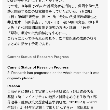
の足跡を明らかにすることができた。
その他、今年度は2名の外部研究者を招聘し、留岡幸助の足
跡と関連する次の研究報告をしていただいた。7月28日
（日）第68回研究会、田中仁氏「丹波の先覚者岩崎革也と
井上堰水・前田英吉」、1月26日(日)第74回研究会、柳下草
太氏「近代部落問題政策史研究の方法と課題―「改善」
「融和」概念の批判的検討を中心に―」。
これらによって得られた知見を、次年度以後の成果の取り
まとめに活かす予定である。
Current Status of Research Progress
Current Status of Research Progress
2: Research has progressed on the whole more than it was
originally planned.
Reason
当該研究に先行して実施した科研研究会（野口道彦代表、
基盤（B)「マイノリティの包摂／排除をめぐる生政治：部
落改善・融和政策の歴史社会学的研究」2018年4月～2022
年3月）より6年間継続して取り組んできた「留岡幸助日