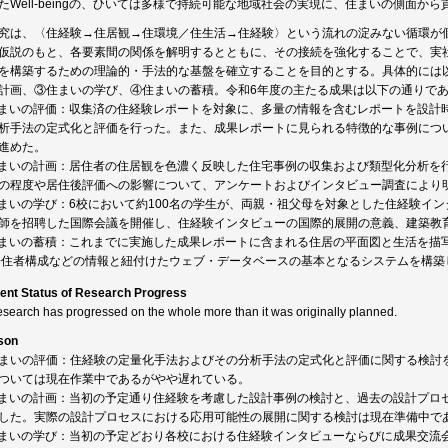
たWell-beingの、ひいては多様で持続可能な地域社会の実現に、住まいの側面から
究は、〈住経験→住居観→住環境／住生活→住経験〉という流れの淀みない循環が
仮説のもと、各要素間の関係を解明するとともに、その接続を強化することで、実
を構築するための理論的・手法的な基盤を確立することを目的とする。具体的には
計画、③住まいの学び、④住まいの蓄積。令和6年度の主たる成果は以下の通りで
まいの評価：収集済の住経験レポートを対象に、多量の情報を含むレポートを設計
析手法の定式化と評価を行った。また、成果レポートに見られる特徴的な事例につ
進めた。
まいの計画：居住者の住居観を色濃く反映した住宅事例の収集および類型化分析を
の程度や居住後評価への影響について、アンケートおよびインタビュー調査により
まいの学び：6校において約100名の学生が、両親・祖父母を対象とした住経験イ
師を招聘した国際会議を開催し、住経験インタビューの国際的展開の意義、建築教
まいの蓄積：これまでに実施した成果レポートに含まれる住居の平面図と生活を描写
居住者構成などの情報と紐付けたウェブ・データベースの基本となるシステムを構築
ent Status of Research Progress
esearch has progressed on the whole more than it was originally planned.
son
まいの評価：住経験の定量化手法およびその分析手法の定式化と評価に関する検討
ついては現在作業中であるがやや遅れている。
まいの計画：当初の予定通り住経験を考慮した設計事例の検討と、過去の設計プロ
した。実際の設計プロセスにおける応用可能性の展開に関する検討は現在準備中で
まいの学び：当初の予定どおり各校における住経験インタビューならびに成果交流