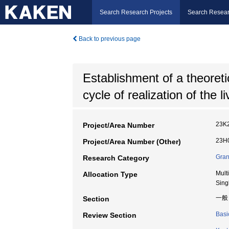
Search Research Projects
Search Resear
Back to previous page
Establishment of a theoreti
cycle of realization of the
23K
Project/Area Number
23H0
Project/Area Number (Other)
Gran
Research Category
Mult
Allocation Type
Sing
一般
Section
Basi
Review Section