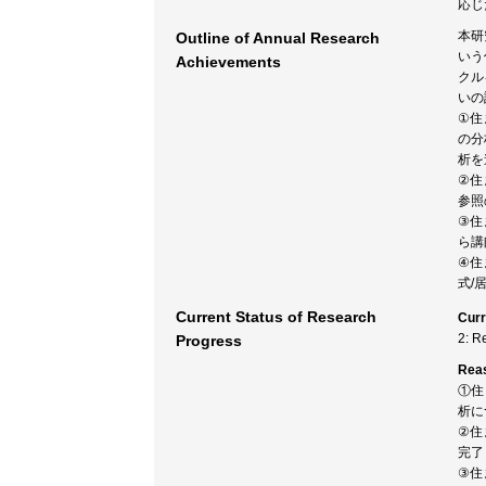
応じ
本研
Outline of Annual Research
いう
Achievements
クル
いの
①住
の分
析を
②住
参照
③住
ら講
④住
式/
Current Status of Research
Curr
2: R
Progress
Rea
①住
析に
②住
完了
③住