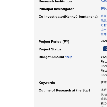
Kyot
Research Institution
柳沢
Principal Investigator
水島
Co-Investigator(Kenkyū-buntansha)
池尻
野村
山本
笠井
2024
Project Period (FY)
G
Project Status
Budget Amount
*help
¥12,
Fisc
Fisc
Fisc
Fisc
住経験
Keywords
本研
Outline of Research at the Start
境/
強化
積の