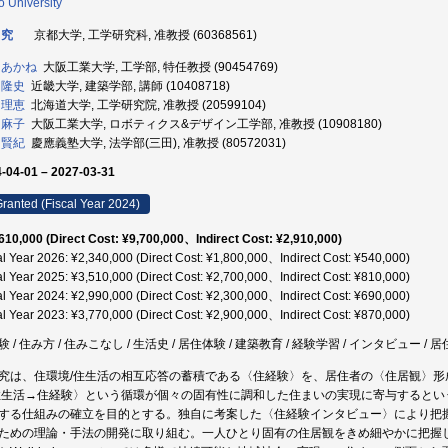
o University
 究
京都大学, 工学研究科, 准教授 (60368561)
 あかね
大阪工業大学, 工学部, 特任教授 (90454769)
 隆史
近畿大学, 建築学部, 講師 (10408718)
 理恵
北海道大学, 工学研究院, 准教授 (20599104)
 麻子
大阪工業大学, ロボティクス&デザイン工学部, 准教授 (10908180)
 賢紀
慶應義塾大学, 法学部(三田), 准教授 (80572031)
-04-01 – 2027-03-31
ranted (Fiscal Year 2024)
610,000 (Direct Cost: ¥9,700,000、Indirect Cost: ¥2,910,000)
al Year 2026: ¥2,340,000 (Direct Cost: ¥1,800,000、Indirect Cost: ¥540,000)
al Year 2025: ¥3,510,000 (Direct Cost: ¥2,700,000、Indirect Cost: ¥810,000)
al Year 2024: ¥2,990,000 (Direct Cost: ¥2,300,000、Indirect Cost: ¥690,000)
al Year 2023: ¥3,770,000 (Direct Cost: ¥2,900,000、Indirect Cost: ¥870,000)
 / 住み方 / 住みこなし / 生活史 / 居住体験 / 建築教育 / 経験学習 / インタビュー / 
究は、住環境/住生活の相互応答の蓄積である〈住経験〉を、居住者の〈住居観〉
住生活→住経験〉という循環が個々の固有性に調和した住まいの実現に寄与すると
する仕組みの確立を目的とする。独自に考案した〈住経験インタビュー〉により把握
ための理論・手法の開発に取り組む。一人ひとり固有の住居観をきめ細やかに把握