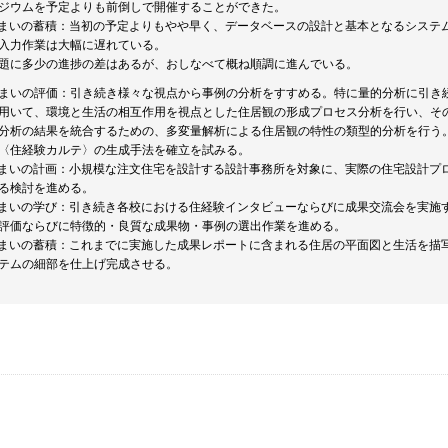
ジウムを予定よりも前倒しで開催することができた。
まいの蓄積：当初の予定よりもやや早く、データベースの設計と基本となるシステ
入力作業は大幅に遅れている。
題に多少の進捗の差はあるが、おしなべて概ね順調に進んでいる。
まいの評価：引き続き様々な視点から事例の分析をすすめる。特に量的分析に引き続
用いて、環境と生活の相互作用を視点とした住居観の形成プロセス分析を行い、そ
分析の結果を統合するための、多変量解析による住居観の特性の類型的分析を行う
〈住経験カルテ〉の生成手法を確立を試みる。
まいの計画：小規模な注文住宅を設計する設計事務所を対象に、実際の住宅設計プ
る検討を進める。
まいの学び：引き続き各校における住経験インタビューならびに成果交流会を実施
評価ならびに特徴的・良質な成果物・事例の選出作業を進める。
まいの蓄積：これまでに実施した成果レポートに含まれる住居の平面図と生活を描
テムの細部を仕上げ完成させる。