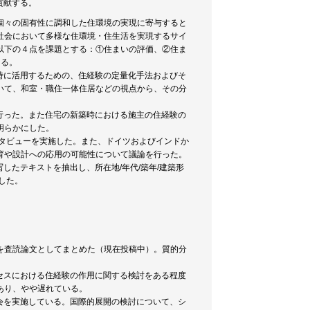
貢献する。
個々の固有性に調和した住環境の実現に寄与すると
社会において多様な住環境・住生活を実現するサイ
以下の４点を課題とする：①住まいの評価、②住ま
ある。
時に活用するための、住経験の定量化手法およびそ
いて、和室・職住一体住居などの視点から、その分
行った。また住宅の新築時における施主の住経験の
明らかにした。
ンタビューを実施した。また、ドイツおよびインドか
育や設計への応用の可能性について議論を行った。
したテキストを抽出し、所在地/年代/築年/建築形
した。
を査読論文としてまとめた（現在投稿中）。質的分
セスにおける住経験の作用に関する検討をある程度
あり、やや遅れている。
会を実施している。国際的展開の検討について、シ