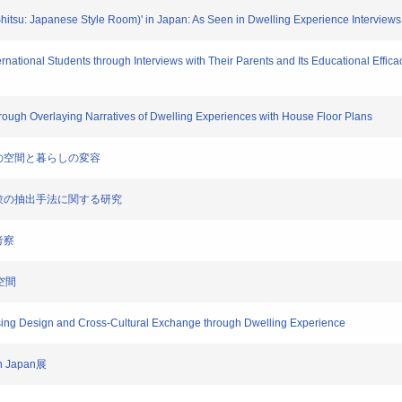
-Shitsu: Japanese Style Room)' in Japan: As Seen in Dwelling Experience Interviews,
ernational Students through Interviews with Their Parents and Its Educational Effic
through Overlaying Narratives of Dwelling Experiences with House Floor Plans
型住居の空間と暮らしの変容
な住経験の抽出手法に関する研究
考察
空間
ing Design and Cross-Cultural Exchange through Dwelling Experience
in Japan展