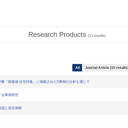
Research Products
(
13
results)
All
Journal Article (10 results
計に与える影響『新建築 住宅特集』に掲載された5事例の分析を通じて
に関する事例研究
空間構成と居住体験