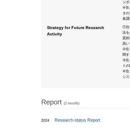
ンポ
④住
タの
各課
①住
Strategy for Future Research
法を
Activity
質的
高い
②住
関す
③住
トの
④住
シス
Report
(2 results)
Research-status Report
2024