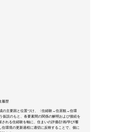
居住履歴
形成の主要因と位置づけ、〈住経験→住居観→住環
いう仮説のもと、各要素間の関係の解明および接続を
される住経験を軸に、住まいの評価/計画/学び/蓄
し住環境の更新過程に適切に反映することで、個に