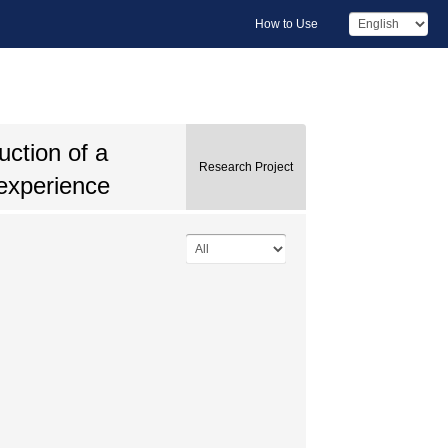
How to Use
uction of a
Research Project
 experience