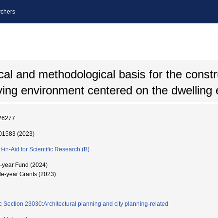
chers
cal and methodological basis for the constr
 living environment centered on the dwelling
26277
1583 (2023)
t-in-Aid for Scientific Research (B)
i-year Fund (2024)
le-year Grants (2023)
c Section 23030:Architectural planning and city planning-related