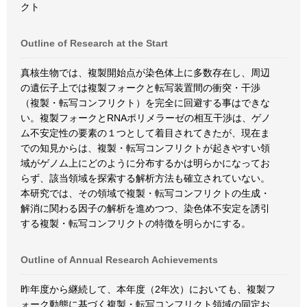
クト
Outline of Research at the Start
真核生物では、複製開始点が染色体上に多数存在し、周辺
の遺伝子上では複製フォークと転写装置間の衝突・干渉
（複製・転写コンフリクト）を完全に回避する事はできな
い。複製フォークとRNAポリメラーゼの相互干渉は、ゲノ
ム不安定性の要素の１つとして着目されてきたが、現在ま
での知見からは、複製・転写コンフリクトが起きやすい領
域がゲノム上にどのように分布するかは明らかになってお
らず、該当領域を探索する解析方法も確立されていない。
本研究では、その領域で複製・転写コンフリクトの生成・
解消に関わる因子の解析を進めつつ、染色体不安定を誘引
する複製・転写コンフリクトの特徴を明らかにする。
Outline of Annual Research Achievements
昨年度から継続して、本年度（2年次）においても、複製フ
ォーク動態に基づく複製・転写コンフリクト領域の同定お