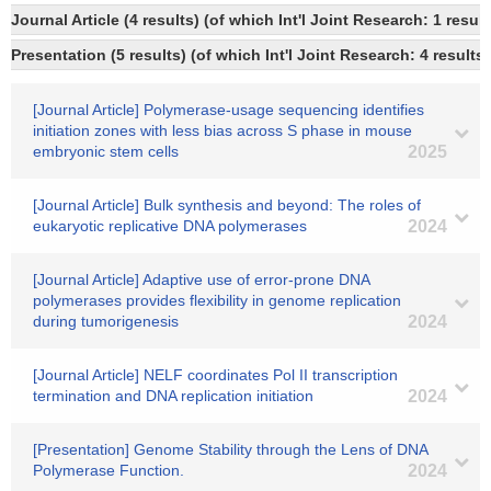
Journal Article (4 results) (of which Int'l Joint Research: 1 res
Presentation (5 results) (of which Int'l Joint Research: 4 results,
[Journal Article] Polymerase-usage sequencing identifies
initiation zones with less bias across S phase in mouse
embryonic stem cells
2025
[Journal Article] Bulk synthesis and beyond: The roles of
eukaryotic replicative DNA polymerases
2024
[Journal Article] Adaptive use of error‐prone DNA
polymerases provides flexibility in genome replication
during tumorigenesis
2024
[Journal Article] NELF coordinates Pol II transcription
termination and DNA replication initiation
2024
[Presentation] Genome Stability through the Lens of DNA
Polymerase Function.
2024