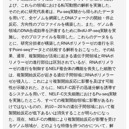
よび、これらの領域における転写動態の解析を実施した。
そのために研究代表者は、Pu-seq実験から得られたデータ
を用いて、全ゲノムを網羅したDNAフォークの開始・停止
反応、方向性のプロファイルを構築した。また、ゲノム各
領域のDNA合成効率を評価するためにBrdU-IP-seq実験を実
施し、そのプロファイルを取得した。これらのデータをも
とに、研究分担者が構築したRNAポリメラーゼの進行を示
すPoint-seqデータとの比較する解析をおこなった。その結
果、通常、複製開始が活発に起きる遺伝子間領域とRNAポ
リメラーゼの進行部位は区別されているが、RNAポリメラ
ーゼの進行を制御するNELF複合体の機能を喪失した細胞で
は、複製開始反応が起きる遺伝子間領域にRNAポリメラー
ゼが侵入し、これにより複製開始反応に影響を及ぼす可能
性が示唆された。さらに、NELF-C因子の迅速分解を誘導す
るシステムを用いて、NELF-C欠失細胞におけるPu-seq実験
を実施したところ、すべての複製開始領域に影響があるわ
けではないものの、約10～20％の遺伝子間領域において複
製開始反応が低下あるいは消失することが明らかになっ
た。現在、NELF-Cの機能により複製開始反応が影響を受け
るゲノム領域が、どのような特徴を持つのかについて、解