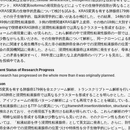
KRAS変異は生物学的にcellular senescenceとoncogenicの逆説的な役割
アント、KRAS変異isoformsの発現割合などによってその生物学的役割が異な
KRAS変異の生物学的意義について検討を試みる。KRAS変異を有する肺腺癌17
、その分子生物学的、臨床病理学的に違いがあるか検討した。その結果、 14例の非喫
49例の浸潤性粘液腺癌、３例の喫煙関連KRAS扁平上皮癌、その他の18例に大別することができた。
usteringで喫煙者KRAS肺癌と浸潤性粘液腺癌では異なるクラスターを形成するほか
ォームの発現量に違いが見られた。これら解析の中で浸潤性粘液性腺癌の一部では
少数ながらも見いだされ、その生物学的意義について解析し、同一クローンによる
それに関連する発生機序から見た非小細胞肺癌全体の中での浸潤性粘液腺癌の位置
会の英国機関誌に発表した。さらに、浸潤性粘液腺癌は末梢肺に発生するが、母体
。この矛盾を解決すべく、R6年度には新たな上皮内腺癌のバリアントを見出し、
を投稿中である。
ent Status of Research Progress
esearch has progressed on the whole more than it was originally planned.
son
AS変異を有する肺腺癌179例を全エクソーム解析、トランスクリプトーム解析を行い、そのunsuperv
RAS肺癌と浸潤性粘液腺癌では異なるクラスターを形成することを明らかとした。こ
、アイソフォームの発現パターンの解析によっても再現できることを確認している
粘液腺癌におけるTTF-1の変異についてはframeshift insertion/deletion, structural var
検出されており、その発現低下を裏付ける結果が得られている。これらの解析の中
、明瞭な結節を形成する現象が少数ながらも見いだされ、そのクローン性も含めて
いては、「粘液結節を伴う浸潤性粘液腺癌」として英文誌に発表した。さらに、剖
癌全体の中での浸潤性粘液腺癌の位置づけや特殊性を分子生物学的にレビューし、