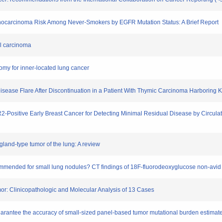
denocarcinoma Risk Among Never-Smokers by EGFR Mutation Status: A Brief Report
ll carcinoma
tomy for inner-located lung cancer
Disease Flare After Discontinuation in a Patient With Thymic Carcinoma Harboring 
HER2-Positive Early Breast Cancer for Detecting Minimal Residual Disease by Circu
y gland-type tumor of the lung: A review
commended for small lung nodules? CT findings of 18F-fluorodeoxyglucose non-avid
or: Clinicopathologic and Molecular Analysis of 13 Cases
guarantee the accuracy of small‐sized panel‐based tumor mutational burden estimat