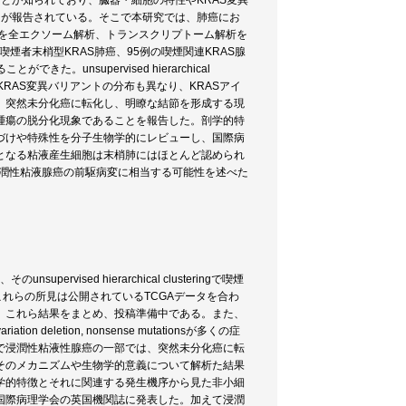
を有することが知られており、臓器・細胞の特性やKRAS変異
ることが報告されている。そこで本研究では、肺癌にお
9例を全エクソーム解析、トランスクリプトーム解析を
煙者末梢型KRAS肺癌、95例の喫煙関連KRAS腺
unsupervised hierarchical
、KRAS変異バリアントの分布も異なり、KRASアイ
、突然未分化癌に転化し、明瞭な結節を形成する現
腫瘍の脱分化現象であることを報告した。剖学的特
づけや特殊性を分子生物学的にレビューし、国際病
となる粘液産生細胞は末梢肺にはほとんど認められ
浸潤性粘液腺癌の前駆病変に相当する可能性を述べた
ised hierarchical clusteringで喫煙
れらの所見は公開されているTCGAデータを合わ
。これら結果をまとめ、投稿準備中である。また、
iation deletion, nonsense mutationsが多くの症
で浸潤性粘液性腺癌の一部では、突然未分化癌に転
そのメカニズムや生物学的意義について解析た結果
学的特徴とそれに関連する発生機序から見た非小細
国際病理学会の英国機関誌に発表した。加えて浸潤