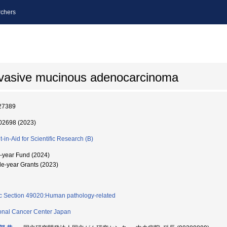
chers
invasive mucinous adenocarcinoma
27389
2698 (2023)
t-in-Aid for Scientific Research (B)
i-year Fund (2024)
le-year Grants (2023)
c Section 49020:Human pathology-related
onal Cancer Center Japan