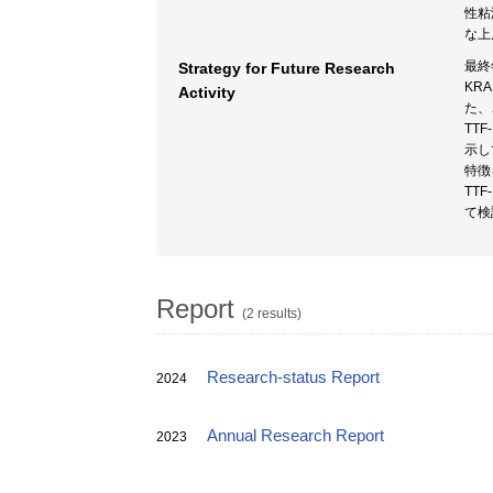
性粘
な上
最終
Strategy for Future Research
KR
Activity
た、
TT
示し
特徴
TT
て検
Report
(2 results)
Research-status Report
2024
Annual Research Report
2023