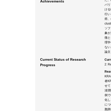
た、
Achievements
バリ
ける
行い
癌、
cl
ソフ
象が
徴と
理学
ない
論文
Current Status of Research
Curr
2: R
Progress
Rea
KR
者K
せて
浸潤性
例で
化し
につ
胞肺