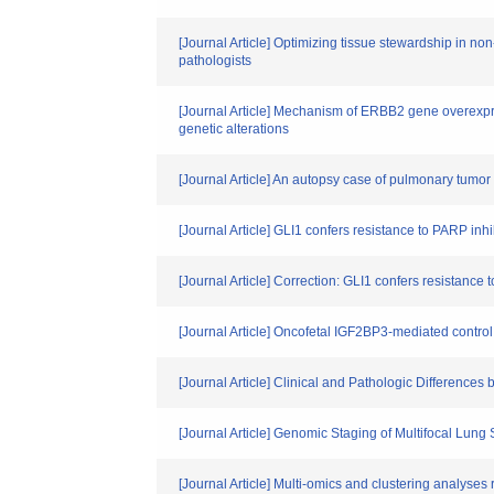
[Journal Article] Optimizing tissue stewardship in no
pathologists
[Journal Article] Mechanism of ERBB2 gene overexpre
genetic alterations
[Journal Article] An autopsy case of pulmonary tumor
[Journal Article] GLI1 confers resistance to PARP in
[Journal Article] Correction: GLI1 confers resistanc
[Journal Article] Oncofetal IGF2BP3-mediated control
[Journal Article] Clinical and Pathologic Differen
[Journal Article] Genomic Staging of Multifocal L
[Journal Article] Multi-omics and clustering analyse