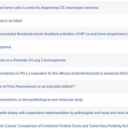
red tumor cells is useful for diagnosing CIC-rearranged sarcoma
ia in an infant
associated fibroblasts blocks feedback activation of HIF-1α and tumor progression o
lymphoma
esis as a Promoter of Lung Carcinogenesis
ay discrepancy in PD-L1 evaluation for the efficacy of pembrolizumab in advanced N
 an In?Vivo Phenomenon or an Inducible Artifact?”
eomorphism: a clinicopathological and molecular study
e needle biopsy with cooperative implementation by pathologists and head and neck o
stric Cancer: Comparison of Combined Positive Score and Tumor Area Positivity A