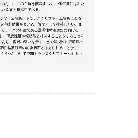
られない。この矛盾を解決すべく、R6年度には新た
べた論文を投稿中である。
エクソーム解析、トランスクリプトーム解析による
ンの解析結果をまとめ、論文として投稿したい。ま
、もう一つの特徴である浸潤性粘液腺癌における
を示し、高悪性度や転移能と相関することをすることを
であり、両者の違いを示すことで浸潤性粘液腺癌の
tでは浸潤性粘液腺癌の前駆病変と考えられることから、
ーンの変化について空間トランスクリプトームを用い