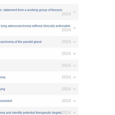
on: statement from a working group of thoracic
2024
 lung adenocarcinoma without clinically actionable
2024
2024
carcinoma of the parotid gland
2024
2024
2024
noma.
2024
Lung
2024
ssessment
2024
ma and identify potential therapeutic targets