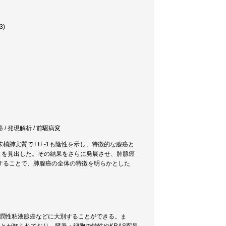
3)
癌 / 発現解析 / 前駆病変
梢肺実質でTTF-1も陰性を示し、特徴的な腺癌と
とを見出した。その結果をさらに発展させ、肺腺癌
することで、肺腺癌の全体の特徴を明らかとした
癌、浸潤性粘液腺癌などに大別することができる。ま