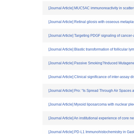
[Journal Article] MUC5AC immunoreactivity in scatte
[Journal Article] Retinal gliosis with osseous metaplas
[Journal Article] Targeting PDGF signaling of cancer-
[Journal Article] Blastic transformation of follicular 
[Journal Article] Passive Smoking?Induced Mutagen
[Journal Article] Clinical significance of inter-ass
[Journal Article] Pro: “Is Spread Through Air Spaces
[Journal Article] Myxoid liposarcoma with nuclear pl
[Journal Article] An institutional experience of cor
[Journal Article] PD-L1 Immunohistochemistry in Ga