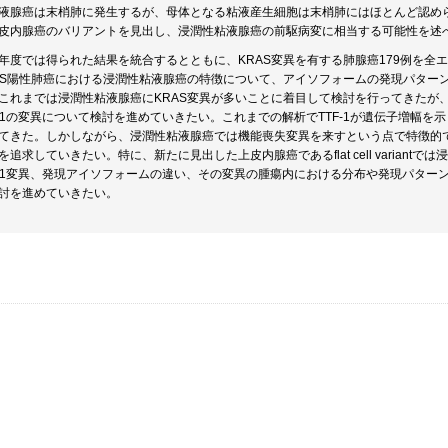
液腺癌は末梢肺に発生するが、母体となる粘液産生細胞は末梢肺にはほとんど認め
皮内腺癌のバリアントを見出し、浸潤性粘液腺癌の前駆病変に相当する可能性を述
年度では得られた結果を統合するとともに、KRAS変異を有する肺腺癌179例を全
AS陽性肺癌における浸潤性粘液腺癌の特徴について、アイソフォームの発現パター
これまでは浸潤性粘液腺癌にKRAS変異が多いことに着目して検討を行ってきたが
F-1の変異について検討を進めていきたい。これまでの解析でTTF-1が遺伝子増幅
てきた。しかしながら、浸潤性粘液腺癌では機能喪失変異を来すという点で特徴的
を追求していきたい。特に、新たに見出した上皮内腺癌であるflat cell varian
F-1変異、発現アイソフォームの違い、その変異の腫瘍内における分布や発現パタ
討を進めていきたい。