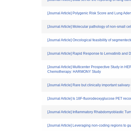
[Journal Article] Polygenic Risk Score and Lung A
[Journal Article] Molecular pathology of non-small ce
[Journal Article] Oncological feasibility of segmentec
[Journal Article] Rapid Response to Lenvatinib and 
[Journal Article] Multicenter Prospective Study in 
Chemotherapy: HARMONY Study
[Journal Article] Rare but clinically important salivar
[Journal Article] Is 18F-fluorodeoxyglucose PET re
[Journal Article] Inflammatory Rhabdomyoblastic Tum
[Journal Article] Leveraging non‐coding regions to 