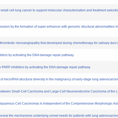
n-small cell lung cancer to support molecular characterization and treatment selecti
ssion by the formation of super-enhancer with genomic structural abnormalities in
 thrombotic microangiopathy that developed during chemotherapy for salivary duct 
hibitors by activating the DNA damage repair pathway
e to PARP inhibitors by activating the DNA damage repair pathway
 of microRNA structural diversity in the malignancy of early-stage lung adenocarci
ces between Small-Cell Carcinoma and Large-Cell Neuroendocrine Carcinoma of the 
ung Squamous Cell Carcinomas Is Independent of the Comprehensive Morphologic A
s reveal the mechanisms underlying unmet needs for patients with lung adenocarcino