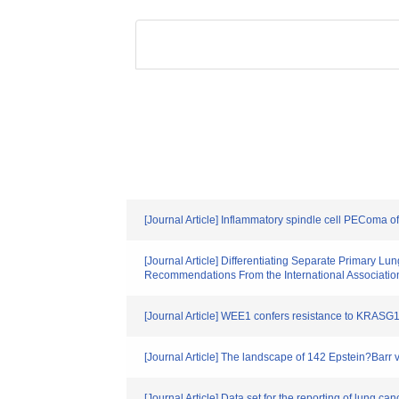
[Journal Article] Inflammatory spindle cell PEComa of
[Journal Article] Differentiating Separate Primary
Recommendations From the International Associatio
[Journal Article] WEE1 confers resistance to KRASG12
[Journal Article] The landscape of 142 Epstein?Barr 
[Journal Article] Data set for the reporting of lung