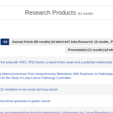
Research Products
(
81
results)
All
Journal Article (68 results) (of which Int'l Joint Research: 16 results
Presentation (13 results) (of whi
 the lung with YAP1::TFE3 fusion: a report of two cases and a potential relationship 
 Lung Adenocarcinomas From Intrapulmonary Metastases With Emphasis on Pathologi
n for the Study of Lung Cancer Pathology Committee
C inhibitors in non-small cell lung cancer
viral whole genomes in gastric cancer
 cancer: recommendations from the International Collaboration on Cancer Reporting 