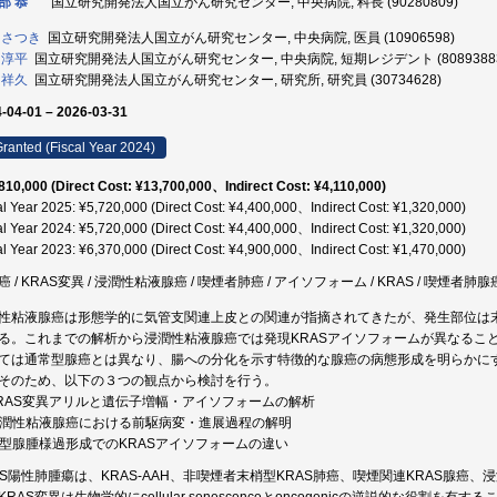
部 恭
国立研究開発法人国立がん研究センター, 中央病院, 科長 (90280809)
 さつき
国立研究開発法人国立がん研究センター, 中央病院, 医員 (10906598)
 淳平
国立研究開発法人国立がん研究センター, 中央病院, 短期レジデント (8089388
 祥久
国立研究開発法人国立がん研究センター, 研究所, 研究員 (30734628)
-04-01 – 2026-03-31
ranted (Fiscal Year 2024)
810,000 (Direct Cost: ¥13,700,000、Indirect Cost: ¥4,110,000)
al Year 2025: ¥5,720,000 (Direct Cost: ¥4,400,000、Indirect Cost: ¥1,320,000)
al Year 2024: ¥5,720,000 (Direct Cost: ¥4,400,000、Indirect Cost: ¥1,320,000)
al Year 2023: ¥6,370,000 (Direct Cost: ¥4,900,000、Indirect Cost: ¥1,470,000)
 / KRAS変異 / 浸潤性粘液腺癌 / 喫煙者肺癌 / アイソフォーム / KRAS / 喫煙者肺腺
性粘液腺癌は形態学的に気管支関連上皮との関連が指摘されてきたが、発生部位は末
る。これまでの解析から浸潤性粘液腺癌では発現KRASアイソフォームが異なるこ
ては通常型腺癌とは異なり、腸への分化を示す特徴的な腺癌の病態形成を明らかに
そのため、以下の３つの観点から検討を行う。
 KRAS変異アリルと遺伝子増幅・アイソフォームの解析
 浸潤性粘液腺癌における前駆病変・進展過程の解明
 異型腺腫様過形成でのKRASアイソフォームの違い
AS陽性肺腫瘍は、KRAS-AAH、非喫煙者末梢型KRAS肺癌、喫煙関連KRAS腺