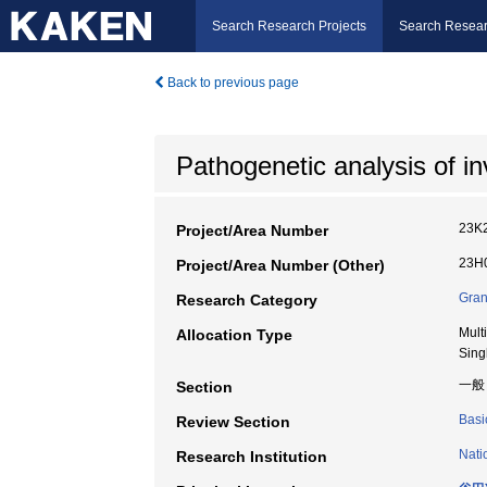
Search Research Projects
Search Resear
Back to previous page
Pathogenetic analysis of 
23K
Project/Area Number
23H0
Project/Area Number (Other)
Gran
Research Category
Mult
Allocation Type
Sing
一般
Section
Basi
Review Section
Nati
Research Institution