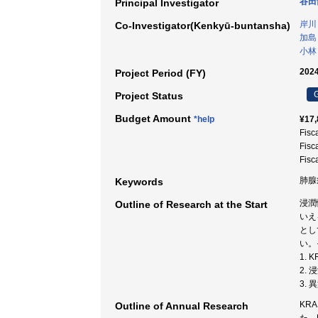
谷田
Principal Investigator
岸川
Co-Investigator(Kenkyū-buntansha)
加島
小林
2024
Project Period (FY)
G
Project Status
Budget Amount
*help
¥17,
Fisc
Fisc
Fisc
肺腺癌
Keywords
浸潤
Outline of Research at the Start
いえ
とし
い。
1.
2.
3.
KR
Outline of Annual Research