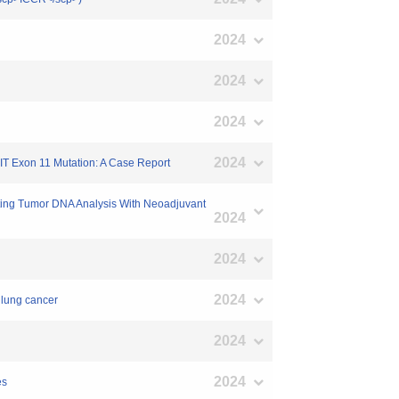
2024
2024
2024
2024
KIT Exon 11 Mutation: A Case Report
lating Tumor DNA Analysis With Neoadjuvant
2024
2024
2024
 lung cancer
2024
2024
es