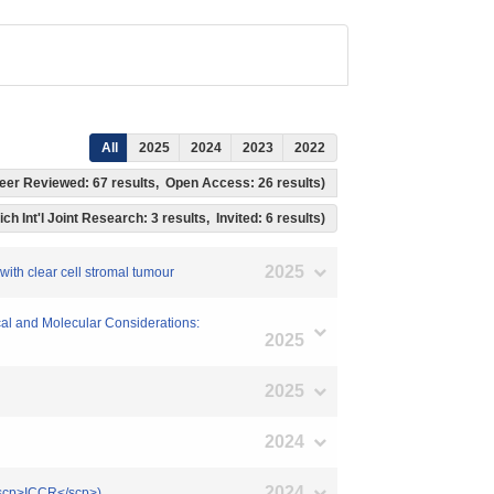
All
2025
2024
2023
2022
, Peer Reviewed: 67 results, Open Access: 26 results)
ch Int'l Joint Research: 3 results, Invited: 6 results)
2025
with clear cell stromal tumour
cal and Molecular Considerations:
2025
2025
2024
2024
(<scp>ICCR</scp>)