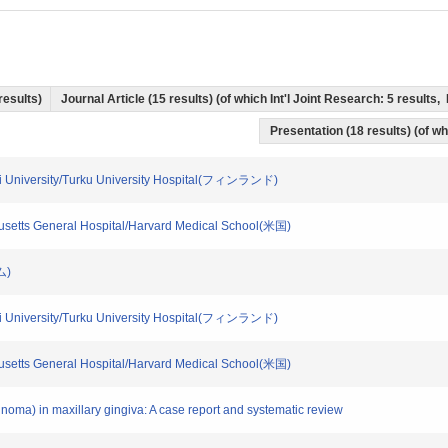
 results)
Journal Article (15 results) (of which Int'l Joint Research: 5 result
Presentation (18 results) (of whi
demi University/Turku University Hospital(フィンランド)
chusetts General Hospital/Harvard Medical School(米国)
ム)
demi University/Turku University Hospital(フィンランド)
chusetts General Hospital/Harvard Medical School(米国)
rcinoma) in maxillary gingiva: A case report and systematic review