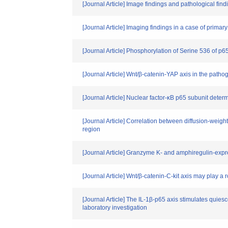
[Journal Article] Image findings and pathological fin
[Journal Article] Imaging findings in a case of prima
[Journal Article] Phosphorylation of Serine 536 of
[Journal Article] Wnt/β-catenin-YAP axis in the path
[Journal Article] Nuclear factor-κB p65 subunit determi
[Journal Article] Correlation between diffusion-we
region
[Journal Article] Granzyme K- and amphiregulin-express
[Journal Article] Wnt/β-catenin-C-kit axis may play a
[Journal Article] The IL‐1β‐p65 axis stimulates quiesce
laboratory investigation