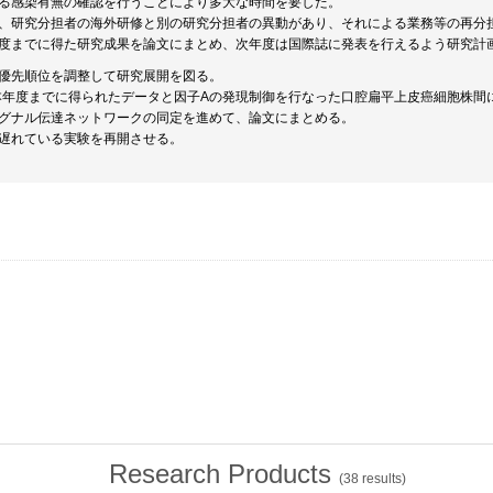
る感染有無の確認を行うことにより多大な時間を要した。
、研究分担者の海外研修と別の研究分担者の異動があり、それによる業務等の再分
度までに得た研究成果を論文にまとめ、次年度は国際誌に発表を行えるよう研究計
優先順位を調整して研究展開を図る。
. 本年度までに得られたデータと因子Aの発現制御を行なった口腔扁平上皮癌細胞株間に
グナル伝達ネットワークの同定を進めて、論文にまとめる。
遅れている実験を再開させる。
Research Products
(
38
results)