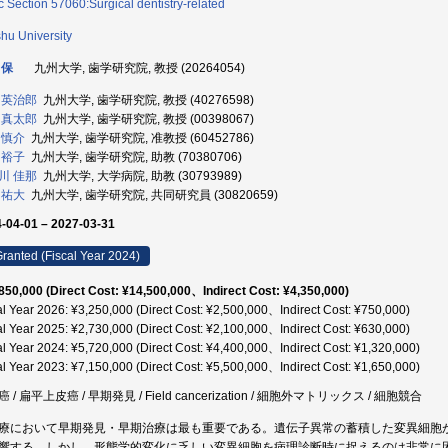
c Section 57060:Surgical dentistry-related
hu University
 保
九州大学, 歯学研究院, 教授 (20264054)
 英治郎
九州大学, 歯学研究院, 教授 (40276598)
 真太郎
九州大学, 歯学研究院, 教授 (00398067)
 慎介
九州大学, 歯学研究院, 准教授 (60452786)
 裕子
九州大学, 歯学研究院, 助教 (70380706)
川 佳那
九州大学, 大学病院, 助教 (30793989)
 祐大
九州大学, 歯学研究院, 共同研究員 (30820659)
-04-01 – 2027-03-31
ranted (Fiscal Year 2024)
850,000 (Direct Cost: ¥14,500,000、Indirect Cost: ¥4,350,000)
al Year 2026: ¥3,250,000 (Direct Cost: ¥2,500,000、Indirect Cost: ¥750,000)
al Year 2025: ¥2,730,000 (Direct Cost: ¥2,100,000、Indirect Cost: ¥630,000)
al Year 2024: ¥5,720,000 (Direct Cost: ¥4,400,000、Indirect Cost: ¥1,320,000)
al Year 2023: ¥7,150,000 (Direct Cost: ¥5,500,000、Indirect Cost: ¥1,650,000)
 / 扁平上皮癌 / 早期発見 / Field cancerization / 細胞外マトリックス / 細胞競合
療において早期発見・早期治療は最も重要である。遺伝子異常の蓄積した変異細胞
響する。しかし、形態学的変化に乏しい変異細胞を病理診断時に捉えるのは非常に困難