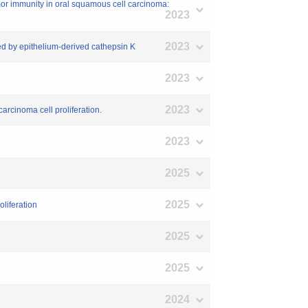
mor immunity in oral squamous cell carcinoma:
2023
2023
ted by epithelium-derived cathepsin K
2023
2023
rcinoma cell proliferation.
2023
2025
2025
liferation
2025
2025
2024