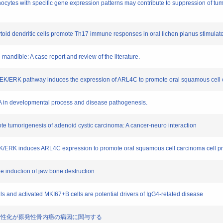
hocytes with specific gene expression patterns may contribute to suppression of tu
acytoid dendritic cells promote Th17 immune responses in oral lichen planus stimula
 mandible: A case report and review of the literature.
e MEK/ERK pathway induces the expression of ARL4C to promote oral squamous cell ca
3A in developmental process and disease pathogenesis.
te tumorigenesis of adenoid cystic carcinoma: A cancer-neuro interaction
MEK/ERK induces ARL4C expression to promote oral squamous cell carcinoma cell pro
he induction of jaw bone destruction
ls and activated MKI67+B cells are potential drivers of IgG4-related disease
APシグナルの活性化が原発性骨内癌の病因に関与する