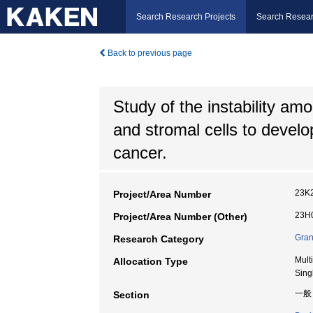
Search Research Projects
Search Resear
Back to previous page
Study of the instability amo
and stromal cells to develo
cancer.
23K
Project/Area Number
23H0
Project/Area Number (Other)
Gran
Research Category
Mult
Allocation Type
Sing
一般
Section