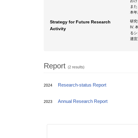
おけ
また
本年
研究
Strategy for Future Research
IV
Activity
るシ
適宜
Report
(2 results)
Research-status Report
2024
Annual Research Report
2023