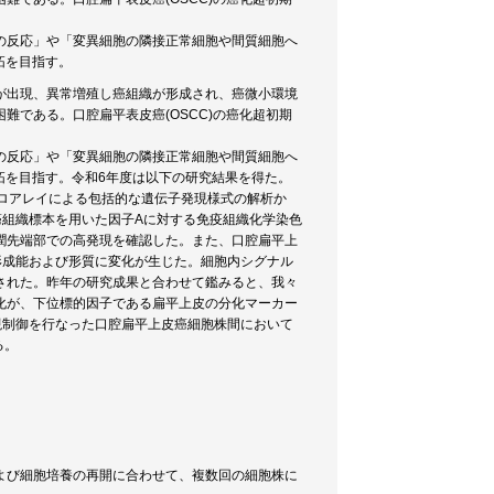
の反応」や「変異細胞の隣接正常細胞や間質細胞へ
拓を目指す。
が出現、異常増殖し癌組織が形成され、癌微小環境
である。口腔扁平表皮癌(OSCC)の癌化超初期
の反応」や「変異細胞の隣接正常細胞や間質細胞へ
拓を目指す。令和6年度は以下の研究結果を得た。
ロアレイによる包括的な遺伝子発現様式の解析か
癌組織標本を用いた因子Aに対する免疫組織化学染色
潤先端部での高発現を確認した。また、口腔扁平上
形成能および形質に変化が生じた。細胞内シグナル
された。昨年の研究成果と合わせて鑑みると、我々
化が、下位標的因子である扁平上皮の分化マーカー
現制御を行なった口腔扁平上皮癌細胞株間において
る。
よび細胞培養の再開に合わせて、複数回の細胞株に