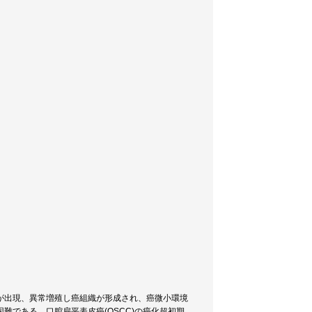
が出現、異常増殖し癌組織が形成され、癌微小環境
である。口腔扁平表皮癌(OSCC)の癌化超初期