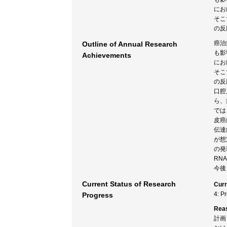
にお
そこ
の反
癌治
Outline of Annual Research
も影
Achievements
にお
そこ
の反
口腔
ら、
では
皮癌
伝達
が想
の発
RN
今後
Current Status of Research
Curr
4: P
Progress
Rea
計画