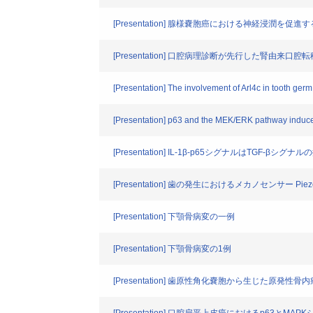
[Presentation] 腺様嚢胞癌における神経浸潤
[Presentation] 口腔病理診断が先行した腎
[Presentation] The involvement of Arl4c in tooth ge
[Presentation] p63 and the MEK/ERK pathway induces
[Presentation] IL-1β-p65シグナルはTG
[Presentation] 歯の発生におけるメカノセンサー P
[Presentation] 下顎骨病変の一例
[Presentation] 下顎骨病変の1例
[Presentation] 歯原性角化嚢胞から生じた原発