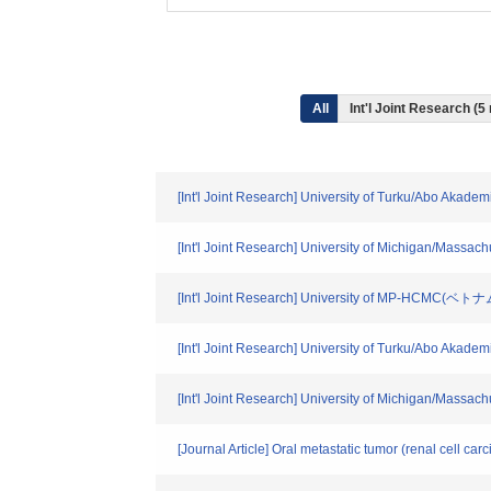
All
Int'l Joint Research (5
[Int'l Joint Research] University of Turku/Abo Aka
[Int'l Joint Research] University of Michigan/Massa
[Int'l Joint Research] University of MP-HCMC(ベトナ
[Int'l Joint Research] University of Turku/Abo Aka
[Int'l Joint Research] University of Michigan/Massa
[Journal Article] Oral metastatic tumor (renal cell ca