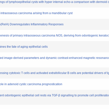
dings of lymphoepithelial cysts with hyper internal echo-a comparison with dermoid c
ry intraosseous carcinoma arising from a mandibular cyst
 p65(RelA) Downregulates Inflammatory Responses
ogenesis of primary intraosseous carcinoma NOS, deriving from odontogenic keratoc
nes the fate of aging epithelial cells
ighted image-derived parameters and dynamic contrast-enhanced magnetic resonance
ing cytotoxic T cells and activated extrafollicular B cells are potential drivers of
 role in adenoid cystic carcinoma prognostication
nt odontogenic epithelial cell rests via TGF‐β signalling to promote cell proliferation 