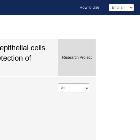
How to Use
pithelial cells
tection of
Research Project