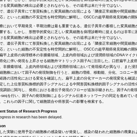
ける変異細胞の検出は必要とされながらも、その追求は未だ十分ではない。
で、遺伝子異常にて形質転換した変異細胞の出現による「隣接正常細胞や間質細胞
応」といった細胞の不安定性を時空間的に解明し、OSCCの超早期癌発見戦略の開
療において早期発見・早期治療は最も重要である。遺伝子異常の蓄積した変異細胞
響する。しかし、形態学的変化に乏しい変異細胞を病理診断時に捉えるのは非常に困難
ける変異細胞の検出は必要とされながらも、その追求は未だ十分ではない。
で、遺伝子異常にて形質転換した変異細胞の出現による「隣接正常細胞や間質細胞
応」といった細胞の不安定性を時空間的に解明し、OSCCの超早期癌発見戦略の開
扁平上皮癌の病理標本の非腫瘍領域、上皮内癌領域および浸潤癌領域のDNAマイク
癌化に伴い発現を上昇させる細胞外マトリックス因子Aに注目した。口腔扁平上皮
、非腫瘍領域、上皮内癌領域および浸潤癌領域において発現様式が異なり、また浸
細胞株において因子Aの発現制御を行うと、細胞の増殖、移動能、分化、コロニー
経路の活性化における変化を確認した。扁平上皮の分化マーカーの発現変化も確認
定した上位形質転換標的因子シグナルによる中間形質転換標的因子シグナルの活性
現調節に関与し、発癌における遺伝子発現のフローが追加示唆された。因子Aの発
A-seqを行い、因子Aの発現制御によるシグナル伝達ネットワークの同定を進めてい
、これらの因子に関して細胞競合や癌形質への影響を検索する。
ent Status of Research Progress
rogress in research has been delayed.
son
した実験に使用予定の細胞株の感染疑いが発覚し、感染の疑われた細胞株の廃棄お