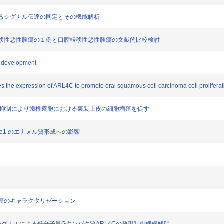
を促進するシグナル伝達の同定とその機能解析
由来口腔転移性悪性腫瘍の１例と口腔転移性悪性腫瘍の文献的比較検討
rm development
 the expression of ARL4C to promote oral squamous cell carcinoma cell proliferat
F-βシグナルの抑制により歯根嚢胞における裏装上皮の細胞増殖を促す
iezo1 のエナメル質形成への影響
性骨内癌のキャラクタリゼーション