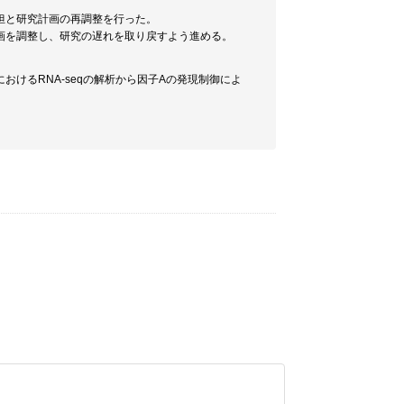
担と研究計画の再調整を行った。
画を調整し、研究の遅れを取り戻すよう進める。
おけるRNA-seqの解析から因子Aの発現制御によ