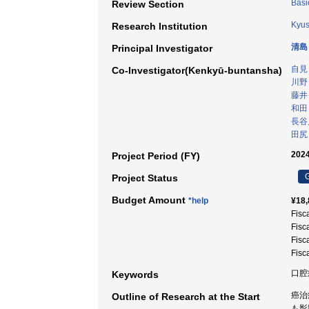
Basi
Review Section
Kyus
Research Institution
清島
Principal Investigator
自見
Co-Investigator(Kenkyū-buntansha)
川野
藤井
和田
長谷
田尻
2024
Project Period (FY)
G
Project Status
Budget Amount
*help
¥18,
Fisc
Fisc
Fisc
Fisc
口腔癌
Keywords
癌治
Outline of Research at the Start
も影