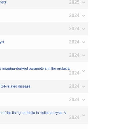
2025
ysts.
2024
2024
2024
yst
2024
 imaging-derived parameters in the orofacial
2024
2024
 IgG4-related disease
2024
of the lining epithelia in radicular cysts: A
2024