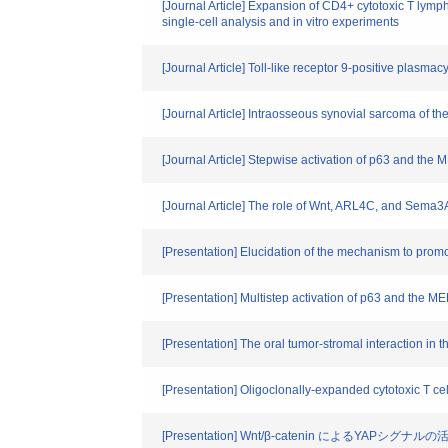
[Journal Article] Expansion of CD4+ cytotoxic T lymp
single-cell analysis and in vitro experiments
[Journal Article] Toll-like receptor 9-positive plasm
[Journal Article] Intraosseous synovial sarcoma of the
[Journal Article] Stepwise activation of p63 and th
[Journal Article] The role of Wnt, ARL4C, and Sema
[Presentation] Elucidation of the mechanism to promo
[Presentation] Multistep activation of p63 and the 
[Presentation] The oral tumor-stromal interaction in t
[Presentation] Oligoclonally-expanded cytotoxic T cel
[Presentation] Wnt/β-catenin によるY