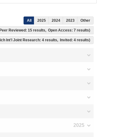
All
2025
2024
2023
Other
s, Peer Reviewed: 15 results, Open Access: 7 results)
ch Int'l Joint Research: 4 results, Invited: 4 results)
2025