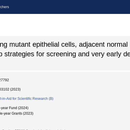
chers
ng mutant epithelial cells, adjacent normal e
p strategies for screening and very early de
27792
3102 (2023)
t-in-Aid for Scientific Research (B)
i-year Fund (2024)
le-year Grants (2023)