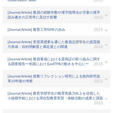
Observation Skills
2015
[Journal Article] 教員の経験年数や漢字指導法が児童の漢字
読み書きの正答率に及ぼす影響
2015
[Journal Article] 教育工学50年の歩み
2015
[Journal Article] 実習系授業を通じた教員志望学生の資質能
力形成－目的理解度と満足度との関連
2015
[Journal Article] 教員養成における質保証の取り組みに関す
る調査報告ー米国におけるedTPAの動きを中心にー
2015
[Journal Article] 授業リフレクション研究による校内研究改
革10年後の考察
2015
[Journal Article] 教育学部学生の教育実践力向上を目指した
小規模学校における滞在型教育実習・体験活動の成果と課題
2015