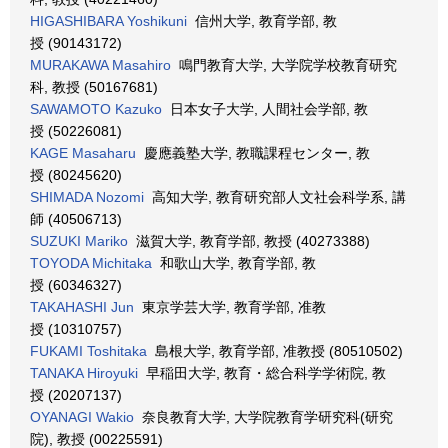
HIGASHIBARA Yoshikuni
信州大学, 教育学部, 教
授 (90143172)
MURAKAWA Masahiro
鳴門教育大学, 大学院学校教育研究
科, 教授 (50167681)
SAWAMOTO Kazuko
日本女子大学, 人間社会学部, 教
授 (50226081)
KAGE Masaharu
慶應義塾大学, 教職課程センター, 教
授 (80245620)
SHIMADA Nozomi
高知大学, 教育研究部人文社会科学系, 講
師 (40506713)
SUZUKI Mariko
滋賀大学, 教育学部, 教授 (40273388)
TOYODA Michitaka
和歌山大学, 教育学部, 教
授 (60346327)
TAKAHASHI Jun
東京学芸大学, 教育学部, 准教
授 (10310757)
FUKAMI Toshitaka
島根大学, 教育学部, 准教授 (80510502)
TANAKA Hiroyuki
早稲田大学, 教育・総合科学学術院, 教
授 (20207137)
OYANAGI Wakio
奈良教育大学, 大学院教育学研究科(研究
院), 教授 (00225591)