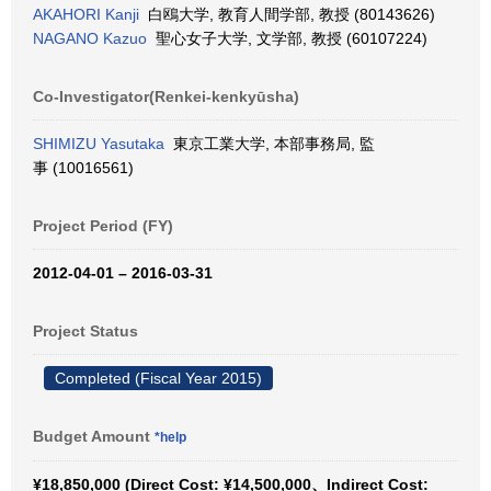
AKAHORI Kanji
白鴎大学, 教育人間学部, 教授 (80143626)
NAGANO Kazuo
聖心女子大学, 文学部, 教授 (60107224)
Co-Investigator(Renkei-kenkyūsha)
SHIMIZU Yasutaka
東京工業大学, 本部事務局, 監
事 (10016561)
Project Period (FY)
2012-04-01 – 2016-03-31
Project Status
Completed (Fiscal Year 2015)
Budget Amount
*help
¥18,850,000 (Direct Cost: ¥14,500,000、Indirect Cost: