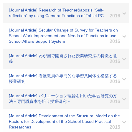
[Journal Article] Research of Teacher&apos;s “Self-
reflection” by using Camera Functions of Tablet PC
2016
[Journal Article] Secular Change of Survey for Teachers on
School Work Improvement and Needs of Functions in use
School Affairs Support System
2016
[Journal Article] わが国で開発された授業研究法の特徴と意
義
2016
[Journal Article] 看護教員の専門的な学習共同体を構築する
授業研究
2016
[Journal Article] バリエーション理論を用いた学習研究の方
法－専門職資本を培う授業研究－
2016
[Journal Article] Development of the Structural Model on the
Factors for Development of the School-based Practical
Researches
2015