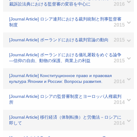
裁訴訟法典における監督審の変容を中心に
2016
[Journal Article] ロシア連邦における裁判統制と刑事監督審
制度
2015
[Journal Article] ポーランドにおける裁判官論の動向
2015
[Journal Article] ポーランドにおける儀礼屠殺をめぐる論争
―信仰の自由、動物の保護、商業上の利益
2015
[Journal Article] Конституционное право и правовая
культура Японии и России: Вопросы развития.
2014
[Journal Article] ロシアの監督審制度とヨーロッパ人権裁判
所
2014
[Journal Article] 移行経済（体制転換）と労働法－ロシアに
即して
2014