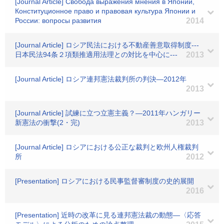
[Journal Article] Свобода выражения мнения в Японии,
Конституционное право и правовая культура Японии и
России: вопросы развития
2014
[Journal Article] ロシア民法における不動産善意取得制度---
日本民法94条２項類推適用法理との対比を中心に---
2013
[Journal Article] ロシア連邦憲法裁判所の判決―2012年
2013
[Journal Article] 試練に立つ立憲主義？―2011年ハンガリー
新憲法の衝撃(2・完)
2013
[Journal Article] ロシアにおける公正な裁判と欧州人権裁判
所
2012
[Presentation] ロシアにおける民事監督審制度の史的展開
2016
[Presentation] 近時の改革に見る連邦憲法裁の動態―〈応答