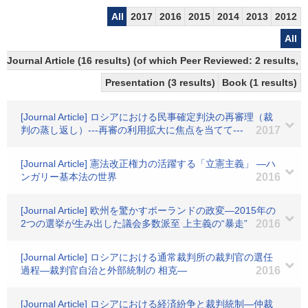
All
2017
2016
2015
2014
2013
2012
All
Journal Article (16 results) (of which Peer Reviewed: 2 results,
Presentation (3 results)
Book (1 results)
[Journal Article] ロシアにおける民事確定判決の再審理（裁
判の蒸し返し）---再審の利用拡大に焦点を当てて---
2017
[Journal Article] 憲法改正権力の活躍する「立憲主義」 ―ハ
ンガリー基本法の世界
2016
[Journal Article] 欧州を驚かすポーランドの政変―2015年の
2つの選挙が生み出した議会多数派至 上主義の“暴走”
2016
[Journal Article] ロシアにおける通常裁判所の裁判官の選任
過程―裁判官自治と外部統制の 相克―
2016
[Journal Article] ロシアにおける経済紛争と裁判統制―仲裁