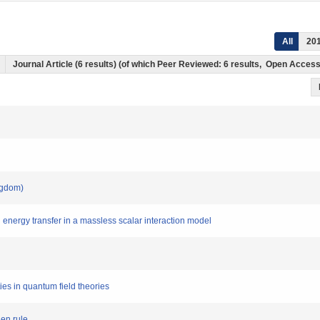
All
20
)
Journal Article (6 results) (of which Peer Reviewed: 6 results, Open Acces
ingdom)
ion energy transfer in a massless scalar interaction model
ties in quantum field theories
den rule,