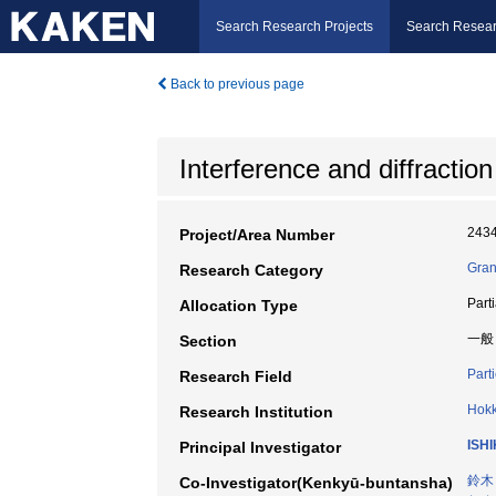
Search Research Projects
Search Resear
Back to previous page
Interference and diffractio
243
Project/Area Number
Gran
Research Category
Part
Allocation Type
一般
Section
Part
Research Field
Hokk
Research Institution
ISH
Principal Investigator
鈴木
Co-Investigator(Kenkyū-buntansha)