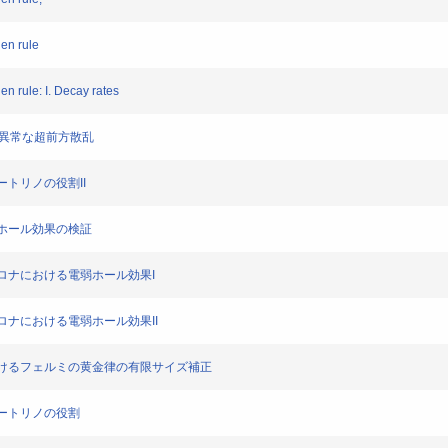
den rule
den rule: I. Decay rates
IV:異常な超前方散乱
ュートリノの役割II
電弱ホール効果の検証
太陽コロナにおける電弱ホール効果I
陽コロナにおける電弱ホール効果II
デルにおけるフェルミの黄金律の有限サイズ補正
ニュートリノの役割