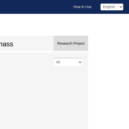
How to Use
 mass
Research Project