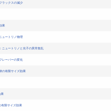
リノフラックスの減少
ズ効果
正：ニュートリノ物理
正 III：ニュートリノと光子の異常散乱
リノフレーバーの変化
黄金律の有限サイズ効果
効果
金律の有限サイズ効果