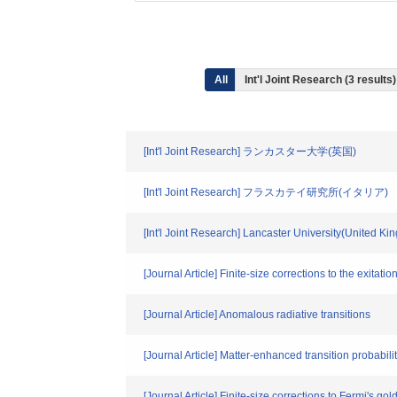
All
Int'l Joint Research (3 results
[Int'l Joint Research] ランカスター大学(英国)
[Int'l Joint Research] フラスカテイ研究所(イタリア)
[Int'l Joint Research] Lancaster University(United K
[Journal Article] Finite-size corrections to the exitat
[Journal Article] Anomalous radiative transitions
[Journal Article] Matter-enhanced transition probabili
[Journal Article] Finite-size corrections to Fermi's gol