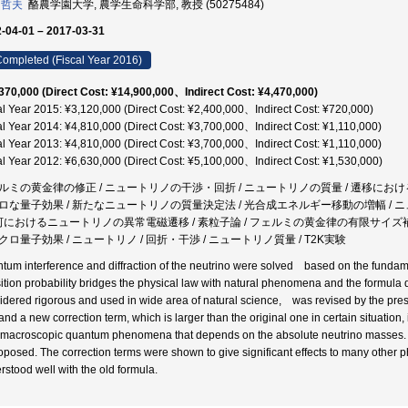
 哲夫
酪農学園大学, 農学生命科学部, 教授 (50275484)
-04-01 – 2017-03-31
ompleted (Fiscal Year 2016)
370,000 (Direct Cost: ¥14,900,000、Indirect Cost: ¥4,470,000)
al Year 2015: ¥3,120,000 (Direct Cost: ¥2,400,000、Indirect Cost: ¥720,000)
al Year 2014: ¥4,810,000 (Direct Cost: ¥3,700,000、Indirect Cost: ¥1,110,000)
al Year 2013: ¥4,810,000 (Direct Cost: ¥3,700,000、Indirect Cost: ¥1,110,000)
al Year 2012: ¥6,630,000 (Direct Cost: ¥5,100,000、Indirect Cost: ¥1,530,000)
ルミの黄金律の修正 / ニュートリノの干渉・回折 / ニュートリノの質量 / 遷移におけ
ロな量子効果 / 新たなニュートリノの質量決定法 / 光合成エネルギー移動の増幅 / 
銀河におけるニュートリノの異常電磁遷移 / 素粒子論 / フェルミの黄金律の有限サイズ補
クロ量子効果 / ニュートリノ / 回折・干渉 / ニュートリノ質量 / T2K実験
tum interference and diffraction of the neutrino were solved based on the fundam
sition probability bridges the physical law with natural phenomena and the formula
idered rigorous and used in wide area of natural science, was revised by the prese
nd a new correction term, which is larger than the original one in certain situation, 
 macroscopic quantum phenomena that depends on the absolute neutrino masses. Ba
roposed. The correction terms were shown to give significant effects to many other
rstood well with the old formula.