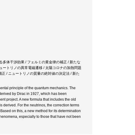
る多体干渉効果 / フェルミの黄金律の補正 / 新たな
ニュートリノの異常電磁遷移 / 太陽コロナの加熱問題
正 / ニュートリノの質量の絶対値の決定法 / 新た
ental principle of the quantum mechanics. The
 derived by Dirac in 1927, which has been
nt project. A new formula that includes the old
is derived. For the neutrinos, the correction terms
sed on this, a new method for its determination
 phenomena, especially to those that have not been