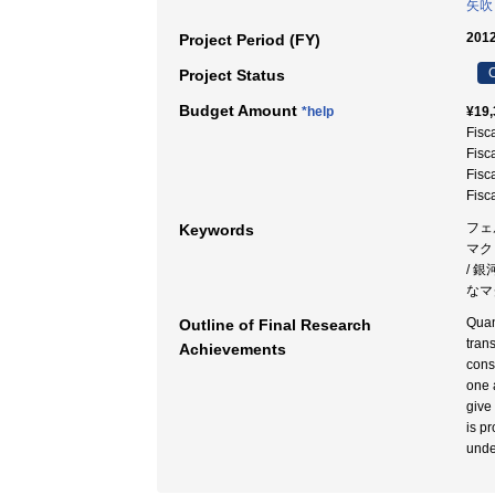
矢吹
2012
Project Period (FY)
C
Project Status
Budget Amount
*help
¥19,
Fisc
Fisc
Fisc
Fisc
フェ
Keywords
マク
/ 
なマ
Quan
Outline of Final Research
tran
Achievements
cons
one a
give
is p
unde