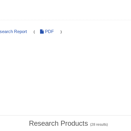
esearch Report
PDF
(
)
Research Products
(
28
results)