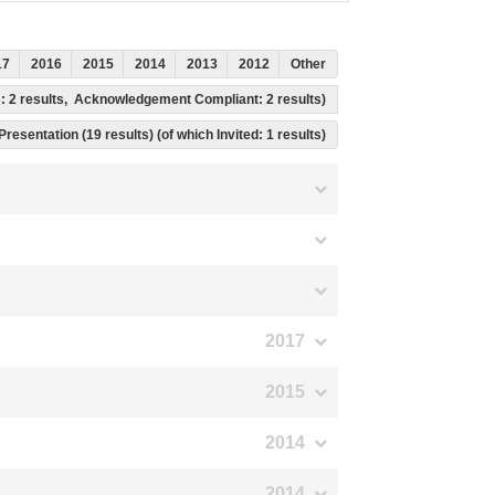
17
2016
2015
2014
2013
2012
Other
s: 2 results, Acknowledgement Compliant: 2 results)
Presentation (19 results) (of which Invited: 1 results)
2017
2015
2014
2014