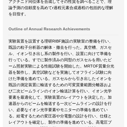
アクチニド同位体を合成してその性質を調べることで、理
論予測の信頼度を高めてr過程元素合成過程の包括的な理解
を目指す。
Outline of Annual Research Achievements
実験装置を設置する理研RIBF施設の実験室の整備を行い、
既設の粒子分析器の解体・撤去を行った。真空槽、ガスセ
ル、イオン引き出し系の製作を行い、設置に向けて準備を
行っている。すでに製作済みの同型のガスセルを用いたビ
ーム照射実験による性能試験を開始した。MRTOF質量分光
器を製作し、真空試験などを実施してオフライン試験に向
けた準備を進めている。ガスセルから引き出したイオンを
既設の測定装置に輸送するための可変質量範囲分離器およ
び二次ビームラインのイオン輸送計算を行い、イオン光学
要素を最適化して、実験装置のレイアウトを決定した。加
速器からのビームを輸送する一次ビームラインの設計を行
い、必要なイオン光学要素やモニターの準備を進めてい
る。給電するための変圧器や分電盤の設計を行い、仕様と
レイアウトを確定し、製作の準備を進めている。高電圧プ