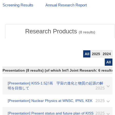
Screening Results
Annual Research Report
Research Products
(
8
results)
All
2025
2024
All
Presentation (8 results) (of which Int'l Joint Research: 6 results,
[Presentation] KISS-1.5計画 宇宙の進化と物質の起源の解
明を目指して
2025
[Presentation] Nuclear Physics at WNSC, IPNS, KEK
2025
[Presentation] Present status and future plan of KISS
2025