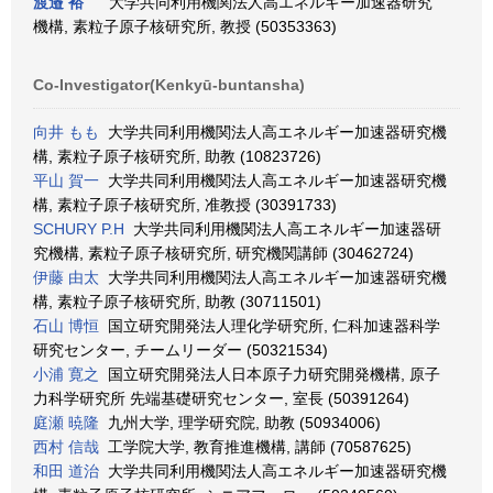
渡邉 裕
大学共同利用機関法人高エネルギー加速器研究
機構, 素粒子原子核研究所, 教授 (50353363)
Co-Investigator(Kenkyū-buntansha)
向井 もも
大学共同利用機関法人高エネルギー加速器研究機
構, 素粒子原子核研究所, 助教 (10823726)
平山 賀一
大学共同利用機関法人高エネルギー加速器研究機
構, 素粒子原子核研究所, 准教授 (30391733)
SCHURY P.H
大学共同利用機関法人高エネルギー加速器研
究機構, 素粒子原子核研究所, 研究機関講師 (30462724)
伊藤 由太
大学共同利用機関法人高エネルギー加速器研究機
構, 素粒子原子核研究所, 助教 (30711501)
石山 博恒
国立研究開発法人理化学研究所, 仁科加速器科学
研究センター, チームリーダー (50321534)
小浦 寛之
国立研究開発法人日本原子力研究開発機構, 原子
力科学研究所 先端基礎研究センター, 室長 (50391264)
庭瀬 暁隆
九州大学, 理学研究院, 助教 (50934006)
西村 信哉
工学院大学, 教育推進機構, 講師 (70587625)
和田 道治
大学共同利用機関法人高エネルギー加速器研究機