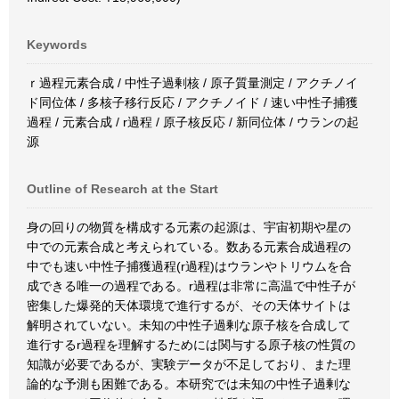
Keywords
ｒ過程元素合成 / 中性子過剰核 / 原子質量測定 / アクチノイ
ド同位体 / 多核子移行反応 / アクチノイド / 速い中性子捕獲
過程 / 元素合成 / r過程 / 原子核反応 / 新同位体 / ウランの起
源
Outline of Research at the Start
身の回りの物質を構成する元素の起源は、宇宙初期や星の
中での元素合成と考えられている。数ある元素合成過程の
中でも速い中性子捕獲過程(r過程)はウランやトリウムを合
成できる唯一の過程である。r過程は非常に高温で中性子が
密集した爆発的天体環境で進行するが、その天体サイトは
解明されていない。未知の中性子過剰な原子核を合成して
進行するr過程を理解するためには関与する原子核の性質の
知識が必要であるが、実験データが不足しており、また理
論的な予測も困難である。本研究では未知の中性子過剰な