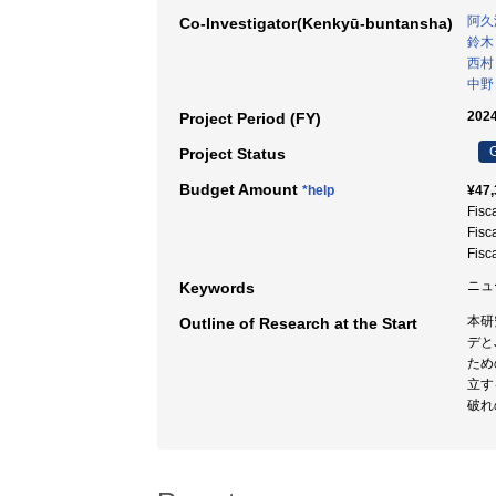
阿久
Co-Investigator(Kenkyū-buntansha)
鈴木
西村
中野
2024
Project Period (FY)
G
Project Status
Budget Amount
*help
¥47,
Fisc
Fisc
Fisc
ニュ
Keywords
本研
Outline of Research at the Start
デと
ため
立す
破れ