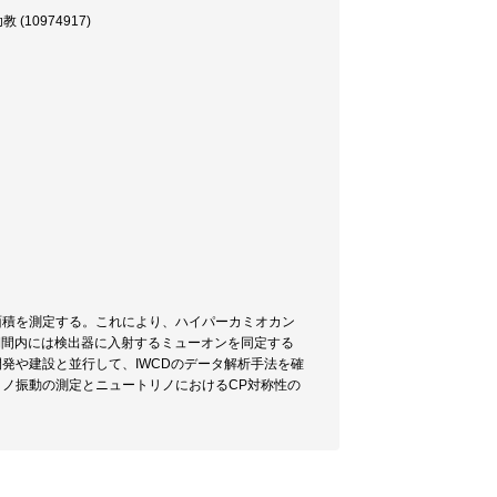
10974917)
面積を測定する。これにより、ハイパーカミオカン
期間内には検出器に入射するミューオンを同定する
発や建設と並行して、IWCDのデータ解析手法を確
リノ振動の測定とニュートリノにおけるCP対称性の