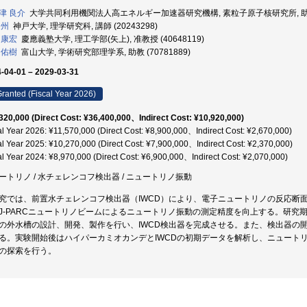
津 良介
大学共同利用機関法人高エネルギー加速器研究機構, 素粒子原子核研究所, 助教 (
 州
神戸大学, 理学研究科, 講師 (20243298)
 康宏
慶應義塾大学, 理工学部(矢上), 准教授 (40648119)
 佑樹
富山大学, 学術研究部理学系, 助教 (70781889)
-04-01 – 2029-03-31
ranted (Fiscal Year 2026)
320,000 (Direct Cost: ¥36,400,000、Indirect Cost: ¥10,920,000)
al Year 2026: ¥11,570,000 (Direct Cost: ¥8,900,000、Indirect Cost: ¥2,670,000)
al Year 2025: ¥10,270,000 (Direct Cost: ¥7,900,000、Indirect Cost: ¥2,370,000)
al Year 2024: ¥8,970,000 (Direct Cost: ¥6,900,000、Indirect Cost: ¥2,070,000)
ートリノ / 水チェレンコフ検出器 / ニュートリノ振動
究では、前置水チェレンコフ検出器（IWCD）により、電子ニュートリノの反応断
J-PARCニュートリノビームによるニュートリノ振動の測定精度を向上する。研究
の外水槽の設計、開発、製作を行い、IWCD検出器を完成させる。また、検出器の開
る。実験開始後はハイパーカミオカンデとIWCDの初期データを解析し、ニュート
の探索を行う。