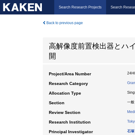
Search Research Projects
Search Resear
Back to previous page
高解像度前置検出器とハ
開
24H
Project/Area Number
Gran
Research Category
Sing
Allocation Type
一般
Section
Medi
Review Section
Toky
Research Institution
石塚
Principal Investigator