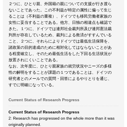
２つに、ひとり親、外国籍の親についての支援が行き渡ら
ないことであった。この不利益が特定の属性に偏って生じ
ることは（不利益の重複）、ドイツでも移民労働者家族の
女性に妥当することである。他方、日独の相違点も確認で
きた。１つに、ドイツでは連邦社会裁判所及び連邦憲法裁
判所が存在しているため、裁判による救済がすすんでいる
こと、２つに、それらによりドイツでは最低生活保障を、
諸政策の目的達成のために相対化してはならないことがあ
る程度確立し、そのため最低生活をした下回る生活状況が
放置されにくいことである。
なお、次年度に、ひとり親家族の就労状況やニーズの多様
性の解明をすることが課題の１つであることは、ドイツの
研究者とのメールでの質問・回答によるやりとりを通じ、
すでに明確になっている。
Current Status of Research Progress
Current Status of Research Progress
2: Research has progressed on the whole more than it was
originally planned.