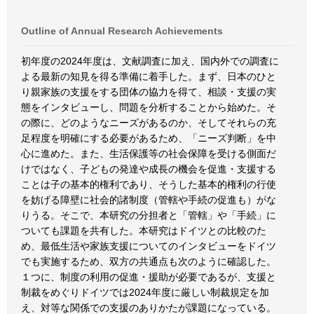
Outline of Annual Research Achievements
初年度の2024年度は、文献調査に加え、国内外での調査に
よる最新の知見を得る準備に着手した。まず、日本のひと
り親家族の支援をする団体の協力を得て、相談・支援の実
態をインタビューし、問題を分析することから始めた。そ
の際に、どのようなニーズがあるのか、そしてそれらの充
足程度を明確にする必要があるため、「ニーズ判断」を中
心に進めた。また、生活保護等の社会保障を受ける側面だ
けではなく、子どもの発達や成長の機会を促進・支援する
ことは子の基本的権利であり、そうした基本的権利の行使
を妨げる障壁に社会的諸制度（管轄や手続の促進も）がな
りうる。そこで、本研究の分担者と「管轄」や「手続」に
ついても課題を共有した。本研究はドイツとの比較のた
め、最低生活や家族支援についてのインタビューをドイツ
でも実施するため、双方の共通点も次のように確認した。
１つに、制度の利用の促進・援助が必要であるが、支援と
制裁をめぐりドイツでは2024年度に厳しい制裁規定を加
え、対等な関係での支援のありかたが課題になっている。