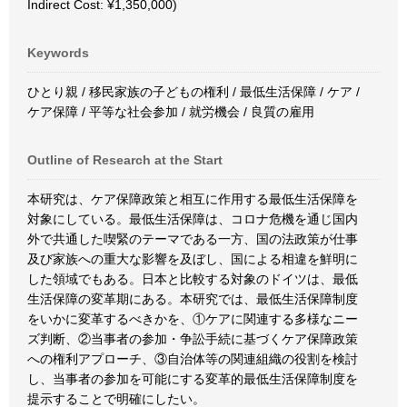
Indirect Cost: ¥1,350,000)
Keywords
ひとり親 / 移民家族の子どもの権利 / 最低生活保障 / ケア /
ケア保障 / 平等な社会参加 / 就労機会 / 良質の雇用
Outline of Research at the Start
本研究は、ケア保障政策と相互に作用する最低生活保障を
対象にしている。最低生活保障は、コロナ危機を通じ国内
外で共通した喫緊のテーマである一方、国の法政策が仕事
及び家族への重大な影響を及ぼし、国による相違を鮮明に
した領域でもある。日本と比較する対象のドイツは、最低
生活保障の変革期にある。本研究では、最低生活保障制度
をいかに変革するべきかを、①ケアに関連する多様なニー
ズ判断、②当事者の参加・争訟手続に基づくケア保障政策
への権利アプローチ、③自治体等の関連組織の役割を検討
し、当事者の参加を可能にする変革的最低生活保障制度を
提示することで明確にしたい。