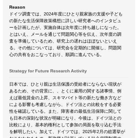
Reason
ドイツ調査では、2024年度にひとり親家族の支援や子ども
の新たな生活保障政策構想に詳しい研究者へのインタビュ
ーを計画したが、実施自体は次年度に持ち越しになった。
とはいえ、メールを通じて問題関心等を伝え、次年度の調
査を準備しているため、研究上の遅れはほぼないといえ
る。その他については、研究会を定期的に開催し、問題関
心の共有をおこなっており、順調に進んでいる。
Strategy for Future Research Activity
日本では、ひとり親は生活保護の受給者にならない現状が
あるため、その背景に、、とくに雇用の関する諸事情、例
えば最低賃金の上昇、スキマバイト等の新たな働き方など
による影響も考慮しながら、ドイツ法との比較をする必要
性を確認している。また、障害者の最低生活保障に関して
も日本の深刻な状況が明確になり、今後は、ドイツ法との
比較により、基本的権利として参加の局面を取り込む手法
を解明したい。加えて、ドイツでは、2025年2月の総選挙が