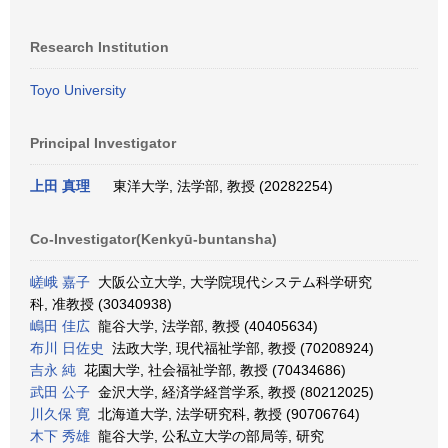
Research Institution
Toyo University
Principal Investigator
上田 真理
東洋大学, 法学部, 教授 (20282254)
Co-Investigator(Kenkyū-buntansha)
嵯峨 嘉子
大阪公立大学, 大学院現代システム科学研究
科, 准教授 (30340938)
嶋田 佳広
龍谷大学, 法学部, 教授 (40405634)
布川 日佐史
法政大学, 現代福祉学部, 教授 (70208924)
吉永 純
花園大学, 社会福祉学部, 教授 (70434686)
武田 公子
金沢大学, 経済学経営学系, 教授 (80212025)
川久保 寛
北海道大学, 法学研究科, 教授 (90706764)
木下 秀雄
龍谷大学, 公私立大学の部局等, 研究