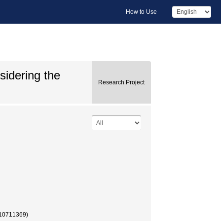
How to Use
sidering the
Research Project
11369)