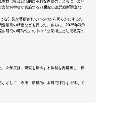
児教育は社会経済的に不利な家庭の子どもに、より
文部科学省が実施する21世紀出生児縦断調査な
。
ような知見が蓄積されているのかを明らかにするた
査項目の精査なども行った。さらに、2025年秋刊
際的研究の可能性」の中の「公衆衛生と幼児教育の
た。次年度は、研究を推進する体制を再構築し、積
るなどして、今後、積極的に本研究課題を推進して