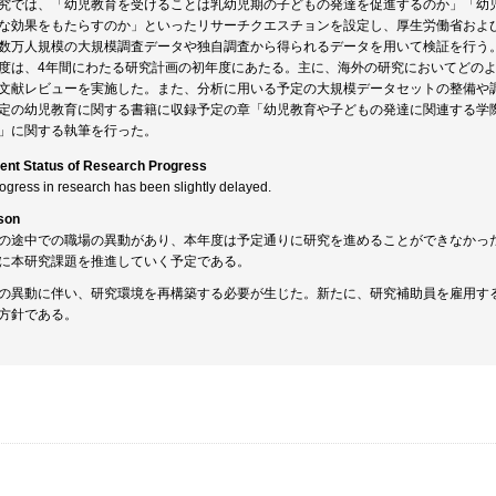
究では、「幼児教育を受けることは乳幼児期の子どもの発達を促進するのか」「幼
な効果をもたらすのか」といったリサーチクエスチョンを設定し、厚生労働省および
数万人規模の大規模調査データや独自調査から得られるデータを用いて検証を行う
度は、4年間にわたる研究計画の初年度にあたる。主に、海外の研究においてどの
文献レビューを実施した。また、分析に用いる予定の大規模データセットの整備や調
定の幼児教育に関する書籍に収録予定の章「幼児教育や子どもの発達に関連する学
」に関する執筆を行った。
ent Status of Research Progress
rogress in research has been slightly delayed.
son
の途中での職場の異動があり、本年度は予定通りに研究を進めることができなかっ
に本研究課題を推進していく予定である。
の異動に伴い、研究環境を再構築する必要が生じた。新たに、研究補助員を雇用す
方針である。