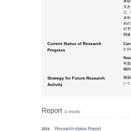
本研
大き
ど、
本年
めの
行予
関連
Current Status of Research
Curr
3: P
Progress
Rea
年度
極的
職場
Strategy for Future Research
いく
Activity
Report
(1 results)
Research-status Report
2024