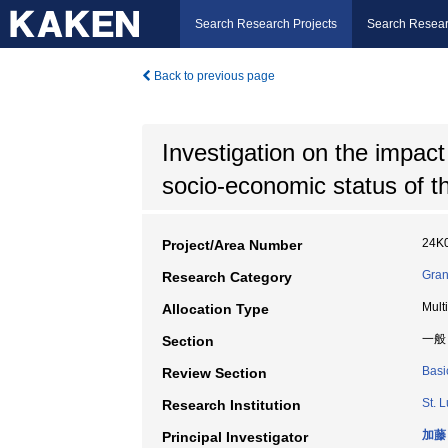
Search Research Projects
Search Resear
Back to previous page
Investigation on the impact 
socio-economic status of 
24K
Project/Area Number
Gran
Research Category
Mult
Allocation Type
一般
Section
Basi
Review Section
St. L
Research Institution
加藤
Principal Investigator