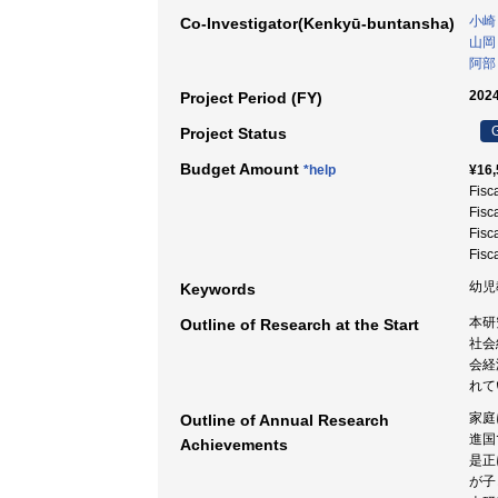
小崎
Co-Investigator(Kenkyū-buntansha)
山岡
阿部
2024
Project Period (FY)
G
Project Status
Budget Amount
*help
¥16,
Fisc
Fisc
Fisc
Fisc
幼児
Keywords
本研
Outline of Research at the Start
社会
会経
れて
家庭
Outline of Annual Research
進国
Achievements
是正
が子