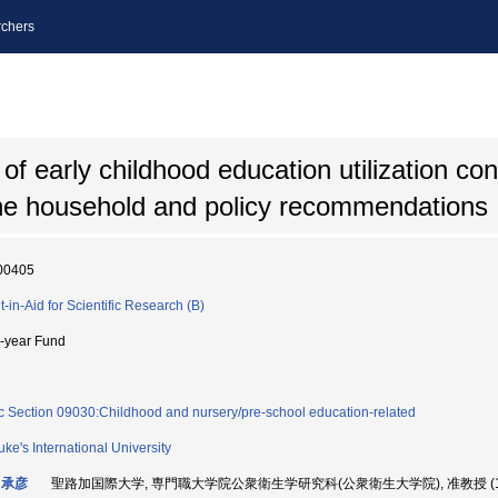
chers
of early childhood education utilization con
the household and policy recommendations
00405
t-in-Aid for Scientific Research (B)
i-year Fund
c Section 09030:Childhood and nursery/pre-school education-related
uke's International University
 承彦
聖路加国際大学, 専門職大学院公衆衛生学研究科(公衆衛生大学院), 准教授 (107