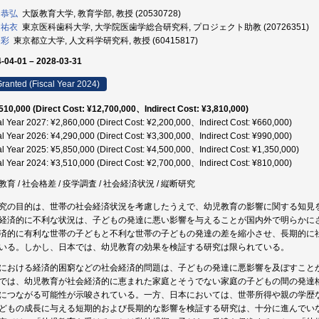
 恭弘
大阪教育大学, 教育学部, 教授 (20530728)
 祐衣
東京医科歯科大学, 大学院医歯学総合研究科, プロジェクト助教 (20726351)
 彩
東京都立大学, 人文科学研究科, 教授 (60415817)
-04-01 – 2028-03-31
ranted (Fiscal Year 2024)
510,000 (Direct Cost: ¥12,700,000、Indirect Cost: ¥3,810,000)
al Year 2027: ¥2,860,000 (Direct Cost: ¥2,200,000、Indirect Cost: ¥660,000)
al Year 2026: ¥4,290,000 (Direct Cost: ¥3,300,000、Indirect Cost: ¥990,000)
al Year 2025: ¥5,850,000 (Direct Cost: ¥4,500,000、Indirect Cost: ¥1,350,000)
al Year 2024: ¥3,510,000 (Direct Cost: ¥2,700,000、Indirect Cost: ¥810,000)
教育 / 社会格差 / 疫学調査 / 社会経済状況 / 縦断研究
究の目的は、世帯の社会経済状況を考慮したうえで、幼児教育の影響に関する知見
経済的に不利な状況は、子どもの発達に悪い影響を与えることが国内外で明らかに
済的に有利な世帯の子どもと不利な世帯の子どもの発達の差を縮小させ、長期的に
いる。しかし、日本では、幼児教育の効果を検証する研究は限られている。
における経済的困窮などの社会経済的問題は、子どもの発達に悪影響を及ぼすこと
では、幼児教育が社会経済的に恵まれた家庭とそうでない家庭の子どもの間の発達
につながる可能性が示唆されている。一方、日本においては、世帯所得や親の学歴
どもの成長に与える短期的および長期的な影響を検証する研究は、十分に進んでい