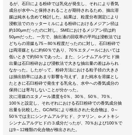
るが、石臼による粉砕では乳化が発生し、それにより香気
成分が水中へと保持されることが期待されるため、抽出溶
媒は純水も含めて検討した。結果は、粒度分布測定により
浸軟法でのカッターミルによる粉砕におけるメジアン径は
約100μmだったのに対し、SMEにおけるメジアン径は約
50μmだった。一方で、抽出液の回収率の平均は浸軟法では
どちらの溶媒も75～80％程度だったのに対し、石臼粉砕で
は両溶媒ともに約60％であり、70％エタノールにおいては
低いときで約50％であった。また、シンナムアルデヒド抽
出量は石臼粉砕および浸軟法で大きな抽出量の差はみられ
なかった。したがって、粉砕方法における粒子径の大きさ
は抽出効率にはあまり影響を与えず、また純水を溶媒とし
たときに石臼粉砕で発生する乳化も、水中への香気成分の
保持には寄与しないことが分かった。
次に溶媒のエタノール濃度を0％、30％、50％、70％、
100％と設定し、それぞれにおける石臼粉砕での香気成分抽
出量を比較した。GC/MSにより検出された化合物は、0～
50％では主にシンナムアルデヒド、クマリン、o-メトキシ
シンナムアルデヒドの３成分だったが、70％および100％で
は9～12種類の化合物が検出された。