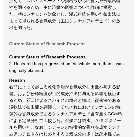
加えて、スパイスペーストや抽出液からの香気成分放出特
性を調べるため、主に溶媒の影響について詳細に探索し
た。特にシナモンを対象とし、湿式粉砕を用いた抽出法に
よって得られる香気成分（主にシンナムアルデヒド）の放
出を調べた。
Current Status of Research Progress
Current Status of Research Progress
2: Research has progressed on the whole more than it was
originally planned.
Reason
石臼によって起こる乳化作用が香気成分抽出量へ与える影
響、および粉砕粒度が目的成分抽出に与える影響を検証す
るため、石臼によるスパイスの粉砕と抽出、従来法である
浸軟法で抽出液を調製し、それぞれにおいてシナモンの特
徴的な香気成分であるシンナムアルデヒド含有量をGC/MS
による定量分析で比較した。溶媒には純水、70％エタノー
ルを用いた。なお、シナモンの特徴的な香りを成すシンナ
ムアルデヒドをはじめとする香気成分の多くは疎水性であ