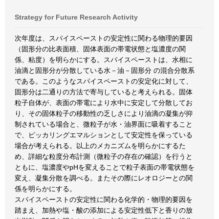
Strategy for Future Research Activity
次年度は、スパイスペーストの安定性に関わる物理的要因
（固形分の比表面積、固体表面の帯電状態と塩濃度の関
係、粘度）を明らかにする。スパイスペーストは、水相に
油滴と固形分が分散している水－油－固形分 の混合分散系
である。このようなスパイスペーストの安定化に対して、
固形分は二通りの方法で寄与していると考えられる。固体
粒子自体が、表面の帯電により水中に安定して分散してお
り、その固体粒子の移動性の乏しさにより油滴の凝集が抑
制されている場合と、微粒子が水・油界面に吸着すること
で、ピッカリングエマルションとして安定性を保っている
場合が考えられる。以上のメカニズムを明らかにするた
め、詳細な粒度分布計測（微粒子の存在の確認）を行うと
ともに、塩濃度やpHを変えることで粒子表面の帯電状態を
変え、凝集分散を調べる。またその際にレオロジーとの関
係を明らかにする。
スパイスペーストの安定性に関わる化学的・物理的要因を
踏まえ、加熱や塩・酸の添加による安定性低下と香りの放