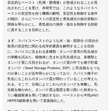
安定的なペースト（乳濁・懸濁液）が形成されることが見
出されたことを受け、本研究では、このようなスパイスペ
ーストの安定性を担う機構の解明、安定性を制御する条件
の検討、さらにペーストの安定性と香気成分の放出挙動の
関係を明らかにし、香気成分の保持・放出を制御する技術
に資することを目的とした。
まず、スパイスペーストのような水－油－固形分 の混合分
散系の安定性に関わる化学的要因を解明することを目的
に、スパイスに含まれる多糖類・タンパク質等の乳化成分
の単離を試みた。植物体に含まれる乳化成分は、多糖類と
タンパク質に大別されるが、タンパク質の中でも種子貯蔵
タンパク（Seed Storage Proteins, SSP）に乳化能をもつも
のが多いことが近年明らかになっており、スパイス種子の
乳化にもこれらのタンパク質が関わっていることが考えら
れる。そこで、分画によりこれらのタンパクを単離し、乳
化能を確かめた。タンパク質は脂質を取り除いた粉末から
リン酸緩衝液を用いて抽出するか、ペーストから中性pHの
HEPES緩衝液を用いて直接抽出した。