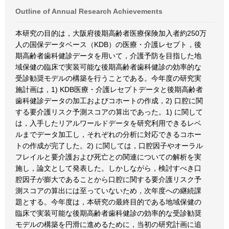
Outline of Annual Research Achievements
本研究の目的は，大阪府後期高齢者医療保険加入者約250万
人の国保データベース（KDB）の医療・介護レセプト，後
期高齢者歯科健診データを用いて，介護予防を目指した地
域保健の臨床で実装可能な後期高齢者歯科健診の効率的な
受診勧奨モデルの構築を行うことである。今年度の研究実
施計画は，1) KDB医療・介護レセプトデータと後期高齢者
歯科健診データの加工およびコホートの作成，2) 口腔に関
する要介護リスク予測スコアの算出であった。1) に関して
は，入手したリアルワールドデータを研究利用できるレベ
ルまでデータ加工し，それぞれの分析に対応できるコホー
トの作成が完了した。2) に関しては，口腔因子やオーラル
フレイルと要介護および死亡との関連についての解析を実
施し，論文として発表した。しかしながら，検討すべき口
腔因子が膨大であることから口腔に関する要介護リスク予
測スコアの算出には至っていないため，次年度への継続課
題とする。今年度は，本研究の最終目的である地域保健の
臨床で実装可能な後期高齢者歯科健診の効率的な受診勧奨
モデルの構築を円滑に進めるために，当初の研究計画に追