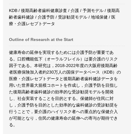
KDB / 後期高齢者歯科健康診査 / 介護 / 予測モデル / 後期高
齢者歯科健診 / 介護予防 / 受診勧奨モデル / 地域保健 / 医
療・介護レセプトデータ
Outline of Research at the Start
健康寿命の延伸を実現するためには介護予防が重要であ
る。口腔機能低下（オーラルフレイル）は要介護のリスク
因子である。本研究は，2018-2022年度の大阪府後期高齢
者医療保険加入者約230万人の国保データベース（KDB）の
医療・介護レセプトデータと後期高齢者歯科健診データを
用いた世界最大規模コホートを作成し，介護予防を目指し
た後期高齢者歯科健診の効率的な受診勧奨モデルを開発
し、社会実装することを目的とする。保健師が住民に対
し，介護予防を目的とした効率的な歯科健診の受診勧奨を
行うことで，要介護のハイリスク者への重点的な保健介入
が可能となり，住民の健康寿命の延伸への寄与が期待でき
る。