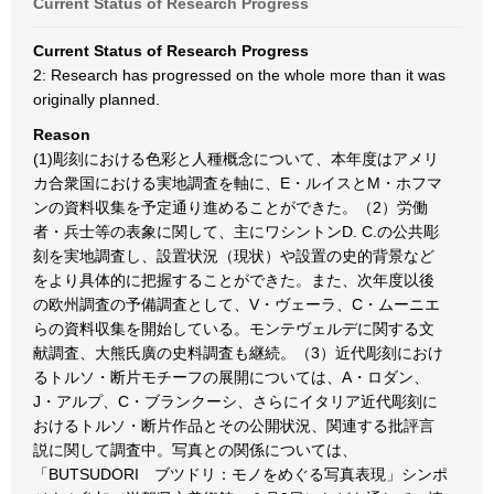
Current Status of Research Progress
Current Status of Research Progress
2: Research has progressed on the whole more than it was
originally planned.
Reason
(1)彫刻における色彩と人種概念について、本年度はアメリ
カ合衆国における実地調査を軸に、E・ルイスとM・ホフマ
ンの資料収集を予定通り進めることができた。（2）労働
者・兵士等の表象に関して、主にワシントンD. C.の公共彫
刻を実地調査し、設置状況（現状）や設置の史的背景など
をより具体的に把握することができた。また、次年度以後
の欧州調査の予備調査として、V・ヴェーラ、C・ムーニエ
らの資料収集を開始している。モンテヴェルデに関する文
献調査、大熊氏廣の史料調査も継続。（3）近代彫刻におけ
るトルソ・断片モチーフの展開については、A・ロダン、
J・アルプ、C・ブランクーシ、さらにイタリア近代彫刻に
おけるトルソ・断片作品とその公開状況、関連する批評言
説に関して調査中。写真との関係については、
「BUTSUDORI ブツドリ：モノをめぐる写真表現」シンポ