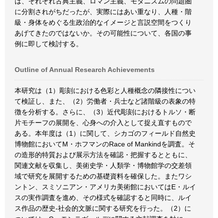
は、それぞれ古典主義、ロマン主義、モダニズムの問題圏
に分割されがちだったが、実際にはあい重なり、人種・階
級・身体をめぐる生政治的なイメージと言説空間をつくり
あげてきたのではないか。その可能性について、各国の事
例に即して検討する。
Outline of Annual Research Achievements
本研究は（1）彫刻における色彩と人種概念の隣接性につい
て検証し、また、（2）労働者・兵士など諸階級の表象の特
徴を分析する。さらに、（3）近代彫刻におけるトルソ・断
片モチーフの展開を、心身への介入として捉え直すもので
ある。本年度は（1）に関して、シカゴのフィールド自然史
博物館においてM・ホフマンのRace of Mankindを調査。そ
の造形的特質および展示方法を確認・把握するとともに、
関連文献を収集し、美術史学・人類学・博物館学の交差領
域で研究を展開するための基礎資料を確保した。またワシ
ントン、スミソニアン・アメリカ美術館においてはE・ルイ
スの実作調査を進め、その様式を確認すると同時に、ルイ
ス作品の歴史-社会的文脈に関する研究を行った。（2）に