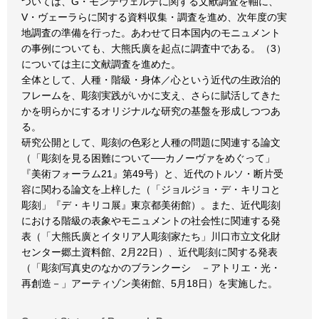
ついては、G・モンテヴェルデに関する文献調査を軸に、
V・ヴェーラらに関する資料収集・調査を進め、次年度の実
地調査の準備を行った。あわせて日本国内のモニュメント
の事例についても、大熊氏廣を起点に調査中である。（3）
については主に文献調査を進めた。
全体として、人種・階級・身体／心という近代の生政治的
フレームを、彫刻実践がいかに支え、さらに賦活してきた
かを明らかにするオリジナルな研究の基盤を形成しつつあ
る。
研究公開として、彫刻の色彩と人種の問題に関連する論文
（「彫刻を見る困難について──カノーヴァをめぐって」
『美術フォーラム21』第49号）と、近代のトルソ・断片受
容に関わる論文を上梓した（「ジョルジョ・デ・キリコと
彫刻」『デ・キリコ展』東京都美術館）。また、近代彫刻
における階級の表象やモニュメントの社会性に関連する発
表（「大熊氏廣とイタリア人彫刻家たち」川口市立文化財
センター郷土資料館、2月22日）、近代彫刻に関する発表
（「彫刻写真史のなかのブランクーシ －アトリエ・光・
再創造－」アーティゾン美術館、5月18日）を実施した。