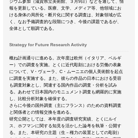
ジウム参加（滋賀県立美術館、３月9日）などを通して、情
報を更新している。医療、文学、メディア等、他領域にお
ける身体の局所化・断片化に関する調査は、対象領域が広
く、なお予備調査的な段階につき、今後の課題であるが、
全体として順調である。
Strategy for Future Research Activity
概ね計画通りに進める。次年度は欧州（イタリア、ベルギ
ー）での調査を実施。とくに近代彫刻における労働の表象
について、V・ヴェーラ、C・ムーニエの個人美術館を起点
に調査を実施する。また、彼らの作品の日本における受容
も調査対象とし、関連する国内作品の調査・分析を試み
る。あわせて日本国内のモニュメント調査も網羅的に実施
し、比較分析対象を確保する。
さらに今後の国外調査（主にフランス）のための資料調査
と関係者との情報交換を進める。
研究公開としては、本年度の調査研究実績、とくにルイ
ス、ホフマンに関する知見を活かした論考を執筆・公開す
る。また、本研究の主題（生－権力の装置としての彫刻）