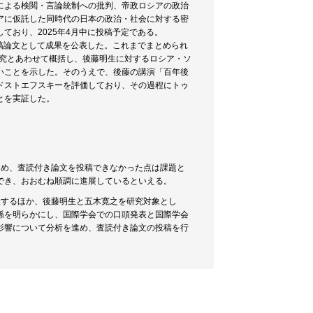
による検閲・言論統制への批判、帝政ロシアの政治
アに仮託した同時代の日本の政治・社会に対する密
ており、2025年4月中に投稿予定である。
寄稿論文として成果を公表した。これまでまとめられ
研究とあわせて概括し、後藤明生に対するロシア・ソ
いことを示した。そのうえで、後藤の講演「百年後
てドストエフスキーを評価しており、その過程にトゥ
とを実証した。
ため、査読付き論文を投稿できなかった点は課題と
でき、おおむね順調に進展しているといえる。
表するほか、後藤明生と五木寛之を研究対象とし
係を明らかにし、国際学会での口頭発表と国際学会
影響について分析を進め、査読付き論文の投稿を行