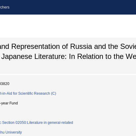
chers
and Representation of Russia and the Sovie
apanese Literature: In Relation to the We
03820
t-in-Aid for Scientific Research (C)
i-year Fund
c Section 02050:Literature in general-related
hu University