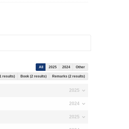
All
2025
2024
Other
 1 results)
Book (2 results)
Remarks (2 results)
2025
2024
2025