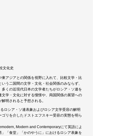
 比較文化史
や東アジアとの関係を視野に入れて、比較文学・比
という二国間の文学・文化・社会関係のみならず、
。多くの近現代日本の文学者たちがロシア・ソ連を
連文学・文化に対する憧憬や、両国関係の展望への
が解明されると予想される。
よるロシア・ソ連表象およびロシア文学受容の解明
ーゴリを介したドストエフスキー受容の実態を明ら
, Modern and Contemporaryにて英語によ
塔」「食堂」「かのやうに」におけるロシア表象を