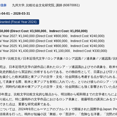
 佳奈
九州大学, 比較社会文化研究院, 講師 (60870061)
-04-01 – 2028-03-31
ranted (Fiscal Year 2024)
50,000 (Direct Cost: ¥3,500,000、Indirect Cost: ¥1,050,000)
al Year 2027: ¥1,040,000 (Direct Cost: ¥800,000、Indirect Cost: ¥240,000)
al Year 2026: ¥1,040,000 (Direct Cost: ¥800,000、Indirect Cost: ¥240,000)
al Year 2025: ¥1,040,000 (Direct Cost: ¥800,000、Indirect Cost: ¥240,000)
al Year 2024: ¥1,430,000 (Direct Cost: ¥1,100,000、Indirect Cost: ¥330,000)
文学 / 比較文化 / 日本近現代文学 / ロシア表象 / ロシア認識 / ソ連表象 / ソ連認識 /
究は、日本近現代文学の諸作品に表れたロシア・ソ連認識およびその表象を、欧米
化史的観点から実証的に分析するものである。その独自性として、日露および日ソ
を媒介した欧米諸国と東アジアの文学・文化・社会関係も考慮する点が挙げられる
して表象する際、欧米と東アジアを射程に入れていた。とりわけ彼らのロシア・ソ
が、同時代の欧米や東アジアとの文学・文化・社会関係にも強く影響されていた点
6年度は、比較文学比較文化的な観点から、明治期から昭和期までの文学者たちに
り組んだ。特に森鴎外の文学作品におけるロシア表象と、後藤明生の講演にみるゴ
できた点は、重要な研究成果である。
については、2024年9月にルーマニアのブカレストで開催された国際学会Japan: Premodern
頭発表を行った。鴎外が短編小説「舞姫」や「普請中」「危険なる洋書」「沈黙の