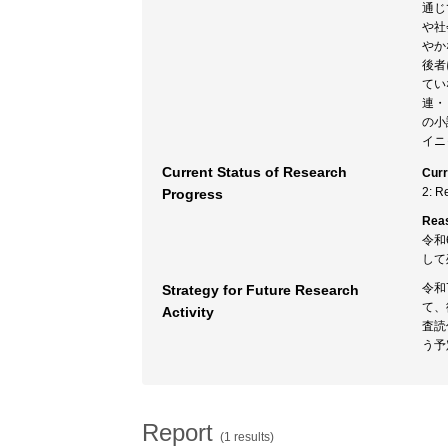
通じ
や社
やか
後者
てい
連・
の小
イニ
Current Status of Research
Curr
2: R
Progress
Rea
令和
して
令和
Strategy for Future Research
て、
Activity
査読
う予
Report
(1 results)