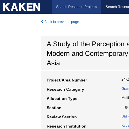
Search Research Projects
Search Resear
Back to previous page
A Study of the Perception 
Modern and Contemporary J
Asia
24K
Project/Area Number
Gran
Research Category
Mult
Allocation Type
一般
Section
Basi
Review Section
Kyus
Research Institution