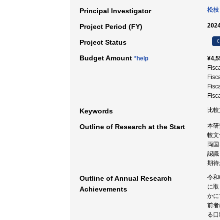
松枝
Principal Investigator
2024
Project Period (FY)
G
Project Status
Budget Amount
*help
¥4,5
Fisc
Fisc
Fisc
Fisc
比較
Keywords
本研
Outline of Research at the Start
較文
両国
認識
期待
令和
Outline of Annual Research
に取
Achievements
かに
前者
る口