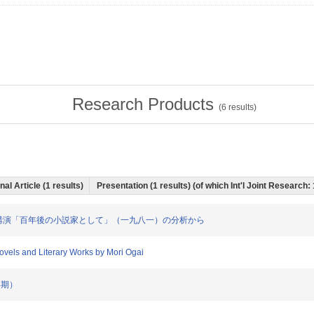
Research Products
(
6
results)
nal Article (1 results)
Presentation (1 results) (of which Int'l Joint Research:
キー受容 講演「百年後の小説家として」（一九八一）の分析から
Novels and Literary Works by Mori Ogai
4期）