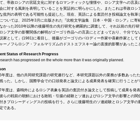
て、帝政ロシアの宮廷文化に対するロマンティックな憧憬や、ロシア文学への言及
会に対する風刺を表明していることを実証的に明らかにした。またこれは帝政ロシ
な批判の表明である可能性も提起した。現在、英語による査読付き投稿論文を執筆し
については、2025年3月に出版された『比較文学論集 日本・中国・ロシア』に
なかった2010年以降の後藤明生の先行研究を網羅的に調査して、それ以前の先行
ロシア文学の影響関係の解明がゴーゴリ作品への言及にとどまっており、十分でな
説家として」(1981)に着目し、後藤がゴーゴリのパロディー作家や喜劇作家とし
ャーノフらロシア・フォルマリズムのドストエフスキー論の直接的影響があったこ
ent Status of Research Progress
esearch has progressed on the whole more than it was originally planned.
son
6年度は、他の共同研究課題の研究遂行など、本研究課題以外の業務が多数あった
残った。しかし、国際学会での口頭発表と論文による成果発表を確実に行うことが
7年度は、森鴎外によるロシア表象を英語の査読付き論文として投稿して成果を発
彼らの戦前の朝鮮における敗戦・引揚の経験とソ連およびロシア文学の影響との関
付きプロシーディングスの投稿を行う。さらに後藤明生のソ連経験とロシア文学の
定である。