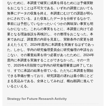
ないために、本調査で確実に成果を得るためには予備実験
をおこなうことは不可欠である。いずれの調査においても
無事にデータの収集を終え、本調査にむけての課題が明ら
かにされている。また収集したデータを分析するなかで、
事前には予想していなかったいくつかの興味深い事実も明
らかになった。これらの事実をもとに、本調査に向けて必
要となる理論仮説を再検討し、その整理をおこなった。本
来であれば、調査票の内容を見直し、実験条件の変更を踏
まえたうえで、2024年度内に本調査を実施するはずであっ
た。しかし、学内の研究倫理委員会に研究倫理の申請をお
こない、その審査結果を待つ必要があったために、2024年
度内に本調査を実施することができなかった。その一方
で、2025年4月段階では学内の研究倫理審査は終了してお
り、すでに承認の結果を得ている。ただちに本調査を開始
できる準備が整っており、研究課題の遅れは最小限にとど
まる見込みである。全体としてみれば、概ね順調に進んで
いるといえる。
Strategy for Future Research Activity