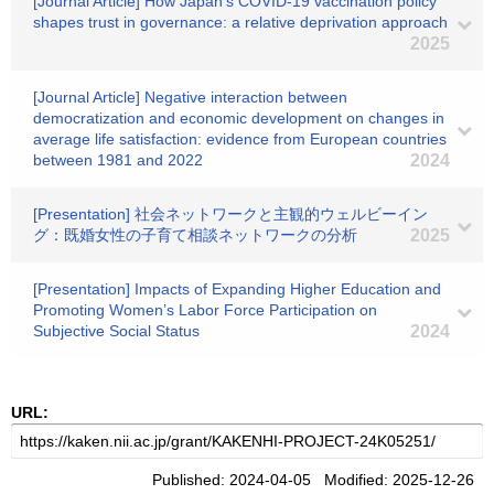
[Journal Article] How Japan’s COVID-19 vaccination policy
shapes trust in governance: a relative deprivation approach
2025
[Journal Article] Negative interaction between
democratization and economic development on changes in
average life satisfaction: evidence from European countries
between 1981 and 2022
2024
[Presentation] 社会ネットワークと主観的ウェルビーイン
グ：既婚女性の子育て相談ネットワークの分析
2025
[Presentation] Impacts of Expanding Higher Education and
Promoting Women’s Labor Force Participation on
Subjective Social Status
2024
URL:
Published: 2024-04-05 Modified: 2025-12-26