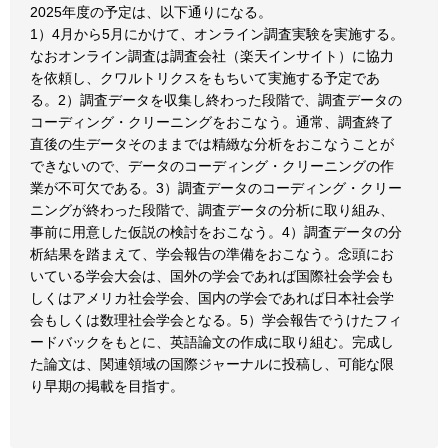
2025年度の予定は、以下通りになる。
1）4月から5月にかけて、オンライン調査実験を実施する。
なおオンライン調査は調査会社（楽天インサイト）に協力
を依頼し、クワルトリクスをもちいて実施する予定であ
る。2）調査データを収集し終わった段階で、調査データの
コーディング・クリーニングをおこなう。通常、調査終了
直後の生データそのままでは精緻な分析をおこなうことが
できないので、データのコーディング・クリーニングの作
業が不可欠である。3）調査データのコーディング・クリー
ニングが終わった段階で、調査データの分析に取り組み、
事前に用意した仮説の検討をおこなう。4）調査データの分
析結果を踏まえて、学会報告の準備をおこなう。念頭にお
いている学会大会は、国外の学会であれば国際社会学会も
しくはアメリカ社会学会、国内の学会であれば日本社会学
会もしくは数理社会学会となる。5）学会報告でうけたフィ
ードバックをもとに、英語論文の作成に取り組む。完成し
た論文は、関連領域の国際ジャーナルに投稿し、可能な限
り早期の掲載を目指す。