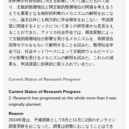
的剥奪が社会信頼に与える影響について論じたものであ
り、主観的階層地位と間主観的階層地位の関連を考えるう
えでも重要となる相対的剥奪のメカニズムの解明をおこな
った。論文以外にも精力的に学会報告をおこない、申請課
題に関連するトピックについて多くの研究者から意見をえ
ることができた。アメリカ社会学会では、構造変動によっ
て主観的階層地位が影響を受けるメカニズムを、有限混合
回帰モデルをもちいて解明することを試みた。数理社会学
会では、社会ネットワークによって主観的ウェルビーイン
グが影響を受けるメカニズムの解明を試みた。これらの成
果を、申請課題に効果的に取り入れていきたい。
Current Status of Research Progress
Current Status of Research Progress
2: Research has progressed on the whole more than it was
originally planned.
Reason
2024年度は、予備実験として8月と11月に2回のオンライン
調査実験をおこなった。調査は頻繁におこなうことはでき