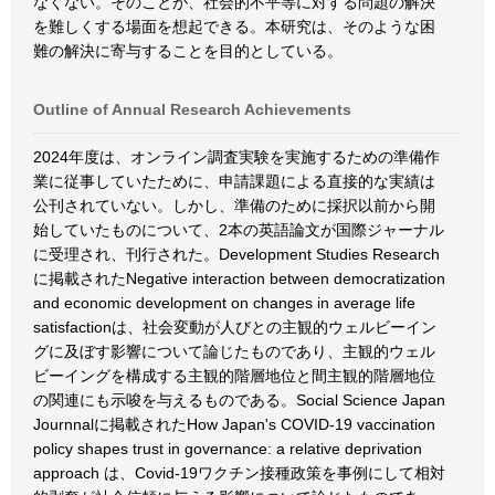
なくない。そのことが、社会的不平等に対する問題の解決
を難しくする場面を想起できる。本研究は、そのような困
難の解決に寄与することを目的としている。
Outline of Annual Research Achievements
2024年度は、オンライン調査実験を実施するための準備作
業に従事していたために、申請課題による直接的な実績は
公刊されていない。しかし、準備のために採択以前から開
始していたものについて、2本の英語論文が国際ジャーナル
に受理され、刊行された。Development Studies Research
に掲載されたNegative interaction between democratization
and economic development on changes in average life
satisfactionは、社会変動が人びとの主観的ウェルビーイン
グに及ぼす影響について論じたものであり、主観的ウェル
ビーイングを構成する主観的階層地位と間主観的階層地位
の関連にも示唆を与えるものである。Social Science Japan
Journnalに掲載されたHow Japan's COVID-19 vaccination
policy shapes trust in governance: a relative deprivation
approach は、Covid-19ワクチン接種政策を事例にして相対