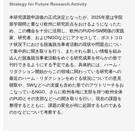
Strategy for Future Research Activity
本研究課題申請後の正式決定となったが、2025年度は学院
留学期間と重なり欧州に研究距点をおけるようになったた
め、この機会を十分に活用し、欧州のPUDやSW関係の実践
家、研究者、およびNGOなどにアクセスして、ポストコロ
ナ状況下における脱逸脱当事者活動の現状や問題点につい
て集中的に聞き取りを行う。またそれら新しい情報を組み
込んだ脱逸脱当事者活動をめぐる研究成果を何らかの形で
刊行できるようにする予定である。具体的には、ハーム・
リダクション開始からこの領域に関わっている研究者への
最近のハーム・リダクションをめぐる状況についての意見
聴取や、SWなどへの支援も含めた形でのアウトリーチをお
こなっているNGO、さらに欧州各地に支部を持つ欧州全体
のPUDとその支部などへの聞き取りを行い、現在の課題を
整理するとともに、課題の変化が何に起因するものである
のかなどについて考察する。