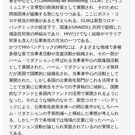
者を中心としたCommunity-let Monitoring（CLM）というコ
ミュニティ主導型の疾病対策として展開され、そのために
関係団体が協働する形になりつつある。ここにポスト・コ
ロナ状況の特徴があると考えられる。CLMは新型コロナ・
パンデミックの状況下で、国連がUNAIDSと共同で提唱した
感染症対策の枠組みであり、HIVだけでなく結核やマラリア
対策も含んだ公衆衛生の方法の一つである。
かつてHIVパンデミックの時代には、さまざまな地域で多種
多様な形で当事者活動や支援活動が組織され、その一部が
ハーム・リダクションと呼ばれる当事者中心の脱逸脱活動
として展開された。ハーム・リダクションはオランダ発祥
だが英国で国際的に組織化され、当事者中心の活動として
展開された。しかし各国の公衆衛生部門がこれを活用する
ことで次第に公衆衛生モデルでの予算執行に傾斜し、国際
的なファンドと各国内ファンドの活用で展開されるように
なった。そのような傾向のなかで、新型コロナ・パンデミ
ックにより、公衆衛生政策全体への関心集中がむしろハー
ム・リダクションの予算削減へと帰結した事態が考えられ
る。しかし一方で各地域では地域の文脈に沿ったハーム・
リダクション活動が論じられ実践されているのが実情とし
てある。