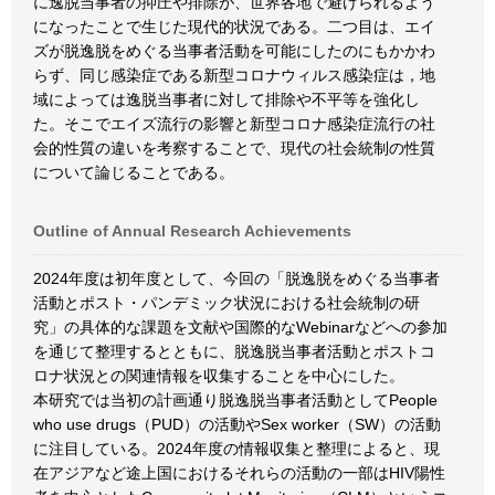
に逸脱当事者の抑圧や排除が、世界各地で避けられるよう
になったことで生じた現代的状況である。二つ目は、エイ
ズが脱逸脱をめぐる当事者活動を可能にしたのにもかかわ
らず、同じ感染症である新型コロナウィルス感染症は，地
域によっては逸脱当事者に対して排除や不平等を強化し
た。そこでエイズ流行の影響と新型コロナ感染症流行の社
会的性質の違いを考察することで、現代の社会統制の性質
について論じることである。
Outline of Annual Research Achievements
2024年度は初年度として、今回の「脱逸脱をめぐる当事者
活動とポスト・パンデミック状況における社会統制の研
究」の具体的な課題を文献や国際的なWebinarなどへの参加
を通じて整理するとともに、脱逸脱当事者活動とポストコ
ロナ状況との関連情報を収集することを中心にした。
本研究では当初の計画通り脱逸脱当事者活動としてPeople
who use drugs（PUD）の活動やSex worker（SW）の活動
に注目している。2024年度の情報収集と整理によると、現
在アジアなど途上国におけるそれらの活動の一部はHIV陽性