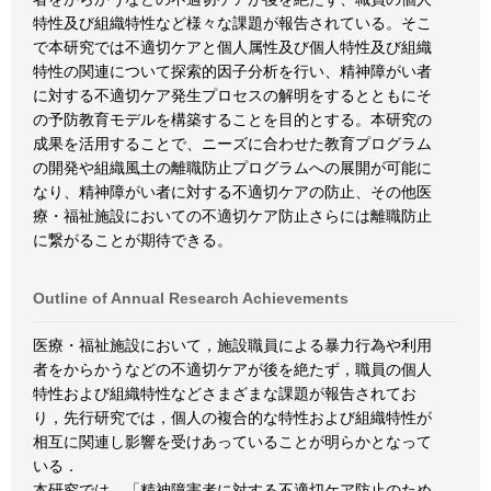
特性及び組織特性など様々な課題が報告されている。そこ
で本研究では不適切ケアと個人属性及び個人特性及び組織
特性の関連について探索的因子分析を行い、精神障がい者
に対する不適切ケア発生プロセスの解明をするとともにそ
の予防教育モデルを構築することを目的とする。本研究の
成果を活用することで、ニーズに合わせた教育プログラム
の開発や組織風土の離職防止プログラムへの展開が可能に
なり、精神障がい者に対する不適切ケアの防止、その他医
療・福祉施設においての不適切ケア防止さらには離職防止
に繋がることが期待できる。
Outline of Annual Research Achievements
医療・福祉施設において，施設職員による暴力行為や利用
者をからかうなどの不適切ケアが後を絶たず，職員の個人
特性および組織特性などさまざまな課題が報告されてお
り，先行研究では，個人の複合的な特性および組織特性が
相互に関連し影響を受けあっていることが明らかとなって
いる．
本研究では，「精神障害者に対する不適切ケア防止のため