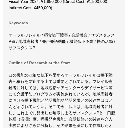
Fiscal Year 2024: ¥1,950,000 (Direct Cost: ¥1,500,000、
Indirect Cost: ¥450,000)
Keywords
オーラルフレイル / 摂食嚥下障害 / 会話機会 / サブスタンス
P値 / 地域高齢者 / 発声発語機能 / 機能低下予防 / 快の活動 /
サブスタンスP
Outline of Research at the Start
口の機能の些細な低下を呈するオーラルフレイルは嚥下障
害へ移行を防止する上では重要とされている。フレイル高
齢者に対しては、地域包括ケアセンターやデイサービス等
にて介護予防プログラムが実施されているが、地域高齢者
における嚥下機能と発話機能や発話習慣との関連性はほと
んど示されていない。そこで今回我々は、地域高齢者に対
し、これまでに見出した唾液によるサブスタンスPと、口腔
乾燥（湿潤）度、呼吸発声機能、会話状態との関連を介入
実験によりさらに分析し、その結果を基にして作成したオ