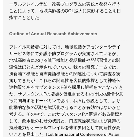
ーラルフレイル予防・改善プログラムの実践と啓発を行う
ことによって、地域高齢者のQOL拡大に貢献することを目
指すこととした。
Outline of Annual Research Achievements
フレイル高齢者に対しては、地域包括ケアセンターやデイ
サービス等にて介護予防プログラムが実施されているが、
地域高齢者における嚥下機能と発話機能や発話習慣との関
連性はほとんど示されていない。我々の研究チームでは、
摂食嚥下機能と発声発語機能との関連性について調査を実
施してきたが、これらの関連性を客観的指標として神経伝
達物質であるサブスタンスP値を採用し解析をおこなってき
た。サブスタンスPの増加を促進させるものは快の感情や意
欲に関与するドーパミンであり、我々は仮説として、より
能動的な脳の活動を賦活化させることが有効ではないかと
考える。その中で、このサブスタンスPと関連がある指標と
して、飲水後のむせの状態と、口腔乾燥状態および発声の
持続能力がオーラルフレイルを来す要因として関連性が高
いことを見出した（1st International Conference of Asian