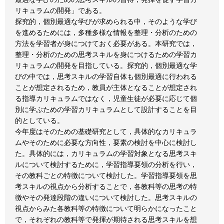
リキュラムの開発」である。
探究的，個別最適な学びが求められる中，そのような学び
を進めるためには，多種多様な情報を整理・分析のための
方法を学習者が身につけておく必要がある。本研究では，
整理・分析のための思考スキルを身につけるための学習カ
リキュラムの開発を目指している。探究的，個別最適な学
びの中では，思考スキルの学習自体も個別最適に行われる
ことが想定されるため，教員が主体となることが想定され
る指導カリキュラムではなく，児童生徒が必要に応じて個
別に学ぶための学習カリキュラムとして設計することを目
的としている。
今年度はそのための基礎研究として，具体的なカリキュラ
ムやそのために必要な方向性，要素の検討を中心に検討し
た。具体的には，カリキュラムの学習対象となる思考スキ
ルについて検討するために，学習指導要領の分析を行い，
その教科ごとの特徴について検討した。学習指導要領を思
考スキルの視点から分析することで，各教科等の思考の特
徴やその発達段階の違いについて検討した。思考スキルの
視点からみた各教科等の特徴について明らかになったこと
で，それぞれの教科等で発揮が期待される思考スキルを想