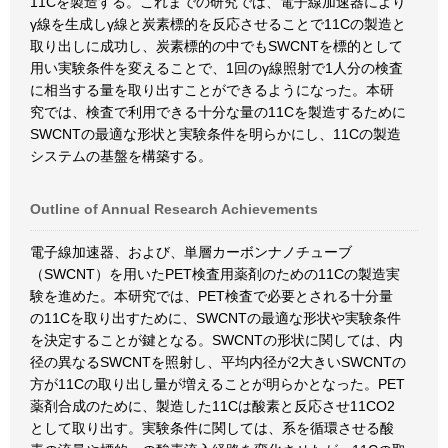
11Cを製造する。これまでの研究では、電子線加速器により
γ線を生成しγ線と炭素標的を反応させることで11Cの製造と
取り出しに成功し、炭素標的の中でもSWCNTを標的として
用い実験条件を変えることで、1回のγ線照射で1人分の検査
に相当する量を取り出すことができるようになった。本研
究では、検査で利用できる十分な量の11Cを製造するために
SWCNTの最適な形状と実験条件を明らかにし、11Cの製造
システムの基盤を構築する。
Outline of Annual Research Achievements
電子線加速器、および、単層カーボンナノチューブ
（SWCNT）を用いたPET検査用薬剤のための11Cの製造実
験を進めた。本研究では、PET検査で必要とされる十分量
の11Cを取り出すために、SWCNTの最適な形状や実験条件
を決定することが鍵となる。SWCNTの形状に関しては、内
径の異なるSWCNTを照射し、平均内径が2大きいSWCNTの
方が11Cの取り出し量が増えることが明らかとなった。PET
薬剤合成のために、製造した11Cは酸素と反応させ11CO2
として取り出す。実験条件に関しては、系を循環させる酸