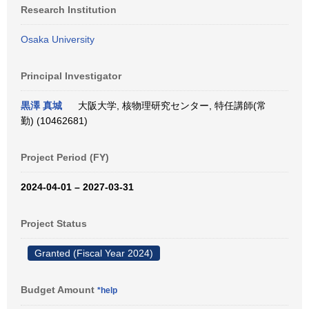
Research Institution
Osaka University
Principal Investigator
黒澤 真城
大阪大学, 核物理研究センター, 特任講師(常
勤) (10462681)
Project Period (FY)
2024-04-01 – 2027-03-31
Project Status
Granted (Fiscal Year 2024)
Budget Amount
*help