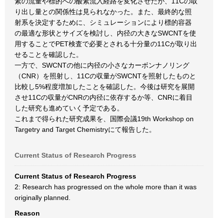
素の流量や標的への酸素流入経路を変化させたが、11Cの取
り出し量との関係性は見られなかった。また、最終的な照
射系を決定するために、シミュレーションにより標的容器
の最適な形状とサイズを検討し、内径の大きなSWCNTを使
用することでPET検査で必要とされる十分量の11Cが取り出
せることを確認した。
一方で、SWCNTの他に内径の小さなカーボンナノリング
（CNR）を照射し、11Cの収量がSWCNTを照射したものと
比較し5%程度増加したことを確認した。今後は研究を展開
させ11Cの収量がCNRの内径に依存するか等、CNRに着目
した研究も進めていく予定である。
これまで得られた研究成果を、国際会議19th Workshop on
Targetry and Target Chemistryにて報告した。
Current Status of Research Progress
Current Status of Research Progress
2: Research has progressed on the whole more than it was
originally planned.
Reason