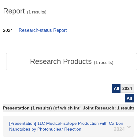
Report
(1 results)
2024
Research-status Report
Research Products
(
1
results)
All
2024
All
Presentation (1 results) (of which Int'l Joint Research: 1 results)
[Presentation] 11C Medical-isotope Production with Carbon
Nanotubes by Photonuclear Reaction
2024