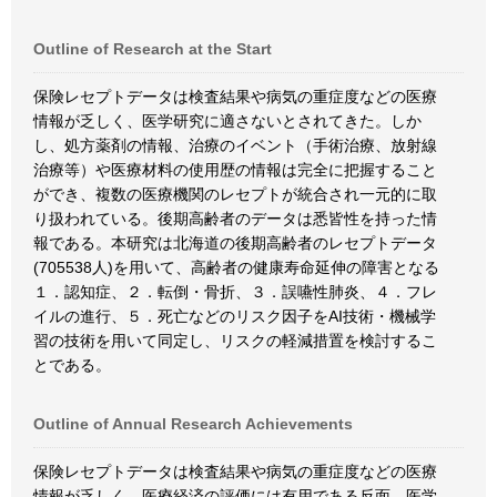
Outline of Research at the Start
保険レセプトデータは検査結果や病気の重症度などの医療
情報が乏しく、医学研究に適さないとされてきた。しか
し、処方薬剤の情報、治療のイベント（手術治療、放射線
治療等）や医療材料の使用歴の情報は完全に把握すること
ができ、複数の医療機関のレセプトが統合され一元的に取
り扱われている。後期高齢者のデータは悉皆性を持った情
報である。本研究は北海道の後期高齢者のレセプトデータ
(705538人)を用いて、高齢者の健康寿命延伸の障害となる
１．認知症、２．転倒・骨折、３．誤嚥性肺炎、４．フレ
イルの進行、５．死亡などのリスク因子をAI技術・機械学
習の技術を用いて同定し、リスクの軽減措置を検討するこ
とである。
Outline of Annual Research Achievements
保険レセプトデータは検査結果や病気の重症度などの医療
情報が乏しく、医療経済の評価には有用である反面、医学