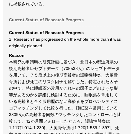
に掲載されている。
Current Status of Research Progress
Current Status of Research Progress
2: Research has progressed on the whole more than it was
originally planned.
Reason
本研究の申請時の研究計画に基づき、北日本の都道府県の
後期高齢者レセプトデータ（705538人）のレセプトデータ
を用いて、７５歳以上の後期高齢者の誤嚥性肺炎、大腿骨
骨折および死亡のリスク因子を解析した。特定された因子
の中で、特に睡眠薬の常用がこれらの因子にどのような影
響があるのかを詳細に検討するために、睡眠薬を常用して
いる高齢者と全く服用歴のない高齢者をプロペンシティス
コアマッチングして比較を行った。睡眠薬を常用している
33095人の高齢者を同数のマッチングしたコントロールと比
較して、42か月間フォローしたところ、誤嚥性肺炎は
1.117[1.014-1.230]、大腿骨骨折は1.720[1.559-1.897]、死