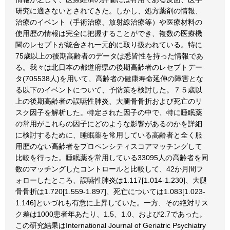
研究に適さないとされてきた。しかし、処方薬剤の情報、
治療のイベント（手術治療、放射線治療等）や医療材料の
使用歴の情報は完全に把握することができ、複数の医療機
関のレセプトが統合され一元的に取り扱われている。特に
75歳以上の後期高齢者のデータは悉皆性を持った情報であ
る。我々は北日本の都道府県の後期高齢者のレセプトデー
タ(705538人)を用いて、高齢者の健康寿命延伸の障害とな
る以下のイベントについて、予防策を検討した。７５歳以
上の後期高齢者の誤嚥性肺炎、大腿骨骨折および死亡のリ
スク因子を解析した。特定された因子の中で、特に睡眠薬
の常用がこれらの因子にどのような影響があるのかを詳細
に検討するために、睡眠薬を常用している高齢者と全く服
用歴のない高齢者をプロペンシティスコアマッチングして
比較を行った。睡眠薬を常用している33095人の高齢者を同
数のマッチングしたコントロールと比較して、42か月間フ
ォローしたところ、誤嚥性肺炎は1.117[1.014-1.230]、大腿
骨骨折は1.720[1.559-1.897]、死亡については1.083[1.023-
1.146]といづれも有意に上昇していた。一方、その絶対リス
ク差は1000患者年あたり、1.5、1.0、および2.7であった。
この研究結果はInternational Journal of Geriatric Psychiatry