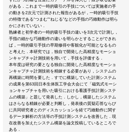
がある．これまで一時的吸引の手技については実施者の手
の動きを2次元で計測された報告があるが，一時的吸引手技
の特徴である“つまむ”“ねじる”などの手指の巧緻動作は明ら
かにされていない．
熟練者と初学者の一時的吸引手技の違いを3次元で計測し，
手指の細かな巧緻動作の違いを明らかとすることができれ
ば，一時的吸引手技の早期修得や客観化が可能となるもの
と考えた．本研究では，独自で開発した高精度なモーショ
ンキャプチャ計測技術を用いて，手技を評価する．
本年度は研究の要となる独自に開発した高精度なモーショ
ンキャプチャ計測技術を精錬する必要があり，システムの
再構築に時間を要した．すでに構築していた計測システム
の成果を第63回日本生体医工学会大会にて「磁気式モーシ
ョンキャプチャを用いた吸引における看護手技計測システ
ムの構築」と題して発表した．しかし，構築したシステム
はさらなる精錬が必要と判断し，発表後の質疑応答ならび
に共同研究者とのディスカッションを経て巧緻動作に関す
るデータ解析の方法等の手技計測システムを改善した．現
在改善を加えたシステム構築を論文投稿しているところで
ある．