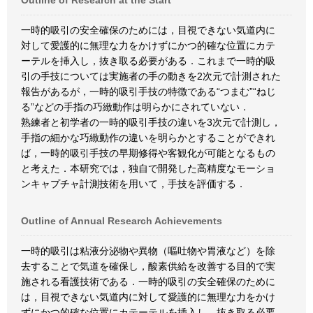
Outline of Research at the Start
一時的吸引の安全確保のためには，目視できない気道内に
対して愛護的に無理な力をかけずにかつ的確な位置にカテ
ーテルを挿入し，抜き取る必要がある．これまで一時的吸
引の手技については実施者の手の動きを2次元で計測された
報告があるが，一時的吸引手技の特徴である“つまむ”“ねじ
る”などの手指の巧緻動作は明らかにされていない．
熟練者と初学者の一時的吸引手技の違いを3次元で計測し，
手指の細かな巧緻動作の違いを明らかとすることができれ
ば，一時的吸引手技の早期修得や客観化が可能となるもの
と考えた．本研究では，独自で開発した高精度なモーショ
ンキャプチャ計測技術を用いて，手技を評価する．
Outline of Annual Research Achievements
一時的吸引は粘液分泌物や異物（嘔吐物や胃液など）を除
去することで気道を確保し，酸素供給を改善する目的で実
施される看護技術である．一時的吸引の安全確保のために
は，目視できない気道内に対して愛護的に無理な力をかけ
ずにかつ的確な位置にカテーテルを挿入し，抜き取る必要