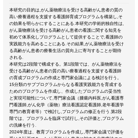
本研究の目的は,がん薬物療法を受ける高齢がん患者の質の
高い療養過程を支援する看護師育成プログラムを構築し,そ
の効果を明らかにすることにある.本研究の学術的独自性は,
がん薬物療法を受ける高齢がん患者の看護に関する知見を
初めて体系化しプログラムとして提供することで,看護師の
実践能力を高めることにある.その結果,がん薬物療法を受け
る高齢がん患者の療養生活の質向上に寄与することが期待
される.
本研究は2段階で構成する。第1段階では、がん薬物療法を
受ける高齢がん患者の質の高い療養過程を支援する看護師
の育成プログラムの作成と専門家会議による検討を行う。
15分類のサブプログラムからなる看護実践能力を育成する
ためのプログラムを作成し、作成したプログラムの妥当性
と実現可能性について,専門家会議（腫瘍内科医,がん看護専
門看護師,がん化学（薬物）療法看護認定看護師,老年看護学
専門の教育者等）で検討し,プログラムの修正を行う.第2段
階では、プログラムを臨床で試行し,その評価と,プログラム
の洗練を行う.
2024年度は、教育プログラムを作成し,専門家会議で評価を