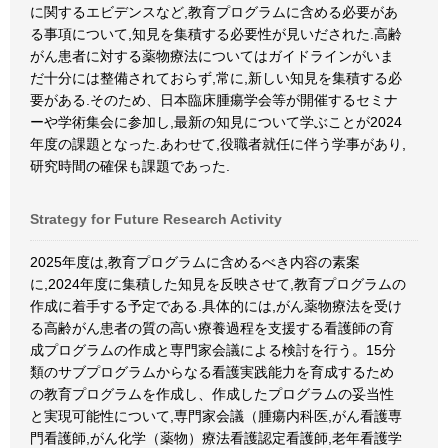
に関するエビデンスなど,教育プログラムに含める必要があ
る事項について,知見を集積する必要性が見いだされた.高齢
がん患者に対する薬物療法についてはガイドラインがいま
だ十分には整備されておらず,常に,新しい知見を集積する必
要がある.そのため、日本臨床腫瘍学会等が開催するセミナ
ーや学術集会に参加し,最新の知見について学ぶことが2024
年度の課題となった.あわせて,役職者就任に伴う学事があり,
研究時間の確保も課題であった.
Strategy for Future Research Activity
2025年度は,教育プログラムに含めるべき内容の素案
に,2024年度に集積した知見を反映させて,教育プログラムの
作成に着手する予定である.具体的には,がん薬物療法を受け
る高齢がん患者の質の高い療養過程を支援する看護師の育
成プログラムの作成と専門家会議による検討を行う。15分
類のサブプログラムからなる看護実践能力を育成するため
の教育プログラムを作成し、作成したプログラムの妥当性
と実現可能性について,専門家会議（腫瘍内科医,がん看護専
門看護師,がん化学（薬物）療法看護認定看護師,老年看護学