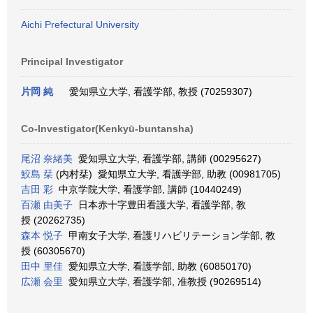
Aichi Prefectural University
Principal Investigator
片岡 純
愛知県立大学, 看護学部, 教授 (70259307)
Co-Investigator(Kenkyū-buntansha)
尾沼 奈緒美
愛知県立大学, 看護学部, 講師 (00295627)
鮫島 栞
(内村栞) 愛知県立大学, 看護学部, 助教 (00981705)
吉田 彩
中京学院大学, 看護学部, 講師 (10440249)
百瀬 由美子
日本赤十字豊田看護大学, 看護学部, 教
授 (20262735)
森本 悦子
甲南女子大学, 看護リハビリテーション学部, 教
授 (60305670)
田中 里佳
愛知県立大学, 看護学部, 助教 (60850170)
広瀬 会里
愛知県立大学, 看護学部, 准教授 (90269514)