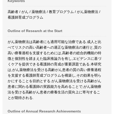
Keywords
高齢者 / がん / 薬物療法 / 教育プログラム / がん薬物療法 /
看護師育成プログラム
Outline of Research at the Start
がん薬物療法は高齢者にも適用可能な治療である.成人と比
べてリスクの高い高齢者への適正な薬物療法の遂行と,質の
高い療養過程を支援するためには,高齢者の総合的機能の特
徴と個別性を踏まえた臨床推論力を有し,エビデンスに基づ
くケアを提供できる看護師の育成が重要課題である.本研究
は,がん薬物療法を受ける高齢がん患者の質の高い療養過程
を支援する看護師育成プログラムを構築し,その効果を明ら
かにすることを目的とする.がん薬物療法を受ける高齢がん
患者に関わる看護師の実践能力を高めることで,がん薬物療
法を受ける高齢がん患者の療養生活の質向上に寄与するこ
とが期待される.
Outline of Annual Research Achievements