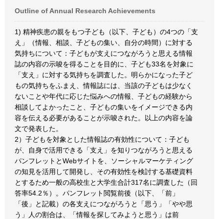
Outline of Annual Research Achievements
1) 精神疾患の親をもつ子ども（以下、子ども）の4つの「支
え」（情報、相談、子どもの集い、自分の時間）に対する
気持ちについて：子どもが支えにつながろうと思える情報
誌の内容の示唆を得ることを目的に、子ども33名を対象に
「支え」に対する気持ちを調査した。明らかになった子ど
もの気持ちをふまえ、情報誌には、当該の子どもは少なく
ないことや年代に応じた悩みへの情報、子どもの経験から
相談してよかったこと、子どもの集いをイメージできる内
容を伝える必要があることが示唆された。以上の内容を論
文で発表した。
2）子どもを対象とした情報誌の有効性について：子ども
が、自身で活用できる「支え」を知りつながろうと思える
パンフレットとWebサイトを、ソーシャルマーケティング
の知見を活用して開発し、その有効性を検討する基礎資料
とするため一般の高校生と大学生合計317名に調査した（回
答率54.2％）。パンフレット閲覧前後（以下、「前」
「後」と記載）の各支えにつながろうと「思う」「やや思
う」人の割合は、「情報を探してみようと思う」は前