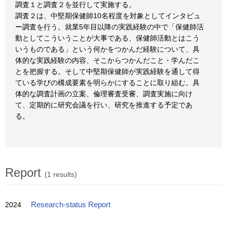
調査１と調査２を並行して実施する。
調査２は、中堅期保健師10名程度を対象としてインタビュ
ー調査を行う。就業5年目以降の実践経験の中で「保健師活
動としてこういうことが大事である、保健師活動とはこう
いうものである」という何かをつかんだ経験について、具
体的な実践経験の内容、そこからつかんだこと・学んだこ
とを把握する。そして中堅期保健師が実践経験を通して得
ている学びの構成要素を明らかにすることに取り組む。具
体的な調査計画の立案、倫理審査受審、調査実施に向け
て、定期的に研究会議を行い、研究を推進する予定であ
る。
Report
(1 results)
2024
Research-status Report