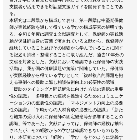
支援者が活用できる対話型支援ガイドを開発することであ
る。
本研究は二段階から構成しており、第一段階は中堅期保健
師が実践経験を通して得ている学びの構成要素の解明であ
る。令和６年度は調査１文献調査として、保健師の実践活
動が保健師自身の言葉で著されている文献から、保健師が
経験していること及びその経験から学んでいることに関す
る記述を抽出・整理することに取り組んだ。過去10年分の
文献を対象とした。文献において確認できた保健師の実践
活動は、我が国の健康課題や施策に関連していた。保健師
が実践経験から得ている学びとして「複雑複合的課題を抱
える事例への援助に際し相談技術向上の必要性の認識」
「援助のタイミングと問題解決に向けた方法の選択の重要
性の認識」「多職種との連携を推進するためのコミュニケ
ーション力の重要性の認識」「マネジメント力向上の必要
性の認識」「平時からの人材育成の必要性の認識」「新た
な施策の受け入れに保健師の固定観念等が影響することの
認識」等であった。文献によっては、保健師の経験は抽出
されたが、その経験からの学びは確認できないものもあ
り、本研究において「経験」「学び」をどのように定義す