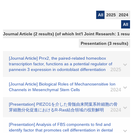
All
2025
2024
All
Journal Article (2 results) (of which Int'l Joint Research: 1 res
Presentation (3 results)
[Journal Article] Prrx2, the paired-related homeobox
transcription factor, functions as a potential regulator of
pannexin 3 expression in odontoblast differentiation
2025
[Journal Article] Biological Roles of Mechanosensitive Ion
Channels in Mesenchymal Stem Cells
2024
[Presentation] PIEZO1を介した骨髄由来間葉系幹細胞の骨
芽細胞分化促進におけるR-Ras結合領域の役割解明
2024
[Presentation] Analysis of FBS components to find and
identify factor that promotes cell differentiation in dental