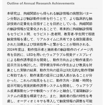
Outline of Annual Research Achievements
本研究は、拘縮関節から得られる触診情報の病態別パター
ン分類および触診動作分析を行うことで、より臨床的な触
診技術の定量化を目指すことを目的としている。拘縮関節
の触診情報が定量化されることで、将来的に拘縮触診情報
をセラピスト間、セラピスト-患者間、教育者-学生間で視聴
触覚情報を通して、リアルタイムに共有できる個別最適化
された治療および技術指導へと繋がることが期待される。
2024年度は、動作指示者と施術者の触診動作のイメージ共
有を目的に、LEDを用いたウェアラブル視覚ディスプレイ
による動作誘導提示を開発し、動作方向および動作速度の
提示方法を検討した。理学療法学科の学生および教員を対
象とした実験の結果、動作方向の提示は3次元的な動作理解
に有効であり、動作速度の提示には個人差があることが分
かった。これらの知見をもとに、動作方向・距離・時間を
提示可能な視覚的動作誘導システムを開発し、ウェアラブ
ル皮膚振動センサや触覚ヘッドホンと融合して遠隔触診シ
ステムの基盤を構築できた。また、施術者の指の特性を考
慮し、オーディオミキサを導入して触覚情報の調整を可能