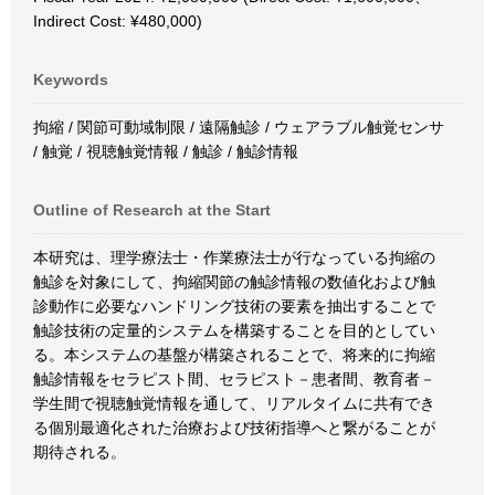
Indirect Cost: ¥480,000)
Keywords
拘縮 / 関節可動域制限 / 遠隔触診 / ウェアラブル触覚センサ
/ 触覚 / 視聴触覚情報 / 触診 / 触診情報
Outline of Research at the Start
本研究は、理学療法士・作業療法士が行なっている拘縮の
触診を対象にして、拘縮関節の触診情報の数値化および触
診動作に必要なハンドリング技術の要素を抽出することで
触診技術の定量的システムを構築することを目的としてい
る。本システムの基盤が構築されることで、将来的に拘縮
触診情報をセラピスト間、セラピスト－患者間、教育者－
学生間で視聴触覚情報を通して、リアルタイムに共有でき
る個別最適化された治療および技術指導へと繋がることが
期待される。