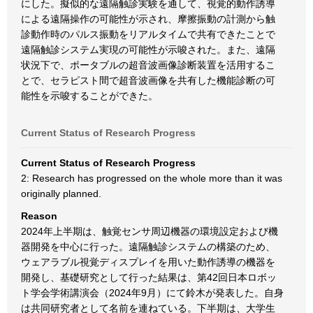
にした。擬似的な遠隔触診実験を通して、視覚的動作誘導
による遠隔操作の可能性が示され、摩擦振動の計測から触
診動作時のパルス振動をリアルタイムで共有できたことで
遠隔触診システム実現の可能性が示唆された。また、遠隔
状況下で、ポータブルの超音波画像診断装置を活用するこ
とで、セラピスト間で超音波画像を共有した機能診断の可
能性を示唆することができた。
Current Status of Research Progress
Current Status of Research Progress
2: Research has progressed on the whole more than it was
originally planned.
Reason
2024年上半期は、触覚センサ周辺機器の環境設定および機
器開発を中心に行った。遠隔触診システムの構築のため、
ウェアラブル視覚ディスプレイを用いた動作誘導の機器を
開発し、基礎研究として行った結果は、第42回日本ロボッ
ト学会学術講演会（2024年9月）にて鈴木が発表した。自身
は共同研究者として名前を連ねている。下半期は、大学生