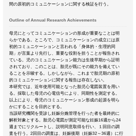
間の原初的コミュニケーションに関する検証を行う。
Outline of Annual Research Achievements
母児にとってコミュニケーションの形成が重要なことは明
らかである。ところで、コミュニケーションの成立には原
初的コミュニケーションと言われる「身体的・生理的同
期」が言葉より先行し、重要な役割を担うことが報告され
ている。児のコミュニケーション能力は生後早期から証明
されており、このことは、胎児が既にその能力を備えてい
ることを示唆する。しかしながら、これまで胎児期の原初
的コミュニケーションに関する報告は存在しない。
本研究では、近年使用可能となった胎児心電図装置を用い
る。採取した母児の心電信号により、同期性を測定する。
以上により、母児のコミュニケーション形成の起源を明ら
かにすることを目的とする。
当該研究機関を受診し妊娠分娩管理を行った者を最終的に
解析対象とする。胎児心電図が測定可能な妊娠16週から24
週までにリクルートし、説明同意取得を行い、１回目の調
査を行う。2回目の調査は、妊娠後期（妊娠32～36週）に行