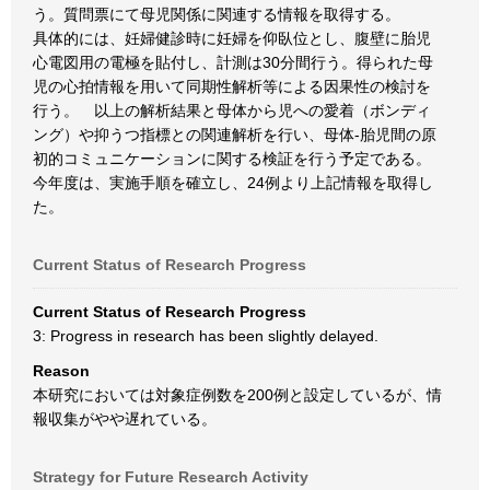
う。質問票にて母児関係に関連する情報を取得する。
具体的には、妊婦健診時に妊婦を仰臥位とし、腹壁に胎児
心電図用の電極を貼付し、計測は30分間行う。得られた母
児の心拍情報を用いて同期性解析等による因果性の検討を
行う。 以上の解析結果と母体から児への愛着（ボンディ
ング）や抑うつ指標との関連解析を行い、母体-胎児間の原
初的コミュニケーションに関する検証を行う予定である。
今年度は、実施手順を確立し、24例より上記情報を取得し
た。
Current Status of Research Progress
Current Status of Research Progress
3: Progress in research has been slightly delayed.
Reason
本研究においては対象症例数を200例と設定しているが、情
報収集がやや遅れている。
Strategy for Future Research Activity