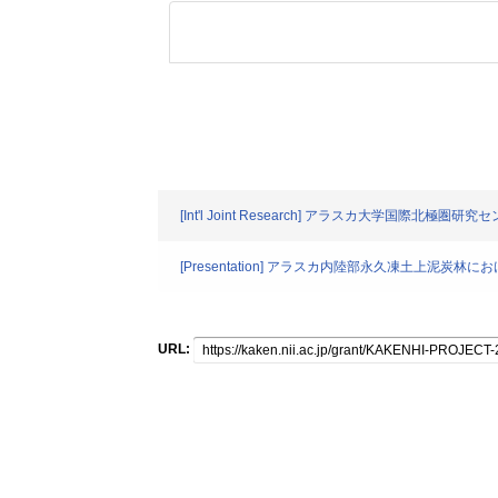
[Int'l Joint Research] アラスカ大学国際北極圏研究
[Presentation] アラスカ内陸部永久凍土上泥炭
URL: