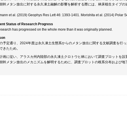
樹幹メタン放出に対する永久凍土融解の影響を解析する際には、林床植生タイプの
ann et al. (2019) Geophys Res Lett 46: 1393-1401. Morishita et al. (2014) Polar Sc
ent Status of Research Progress
esearch has progressed on the whole more than it was originally planned.
son
の予定通り、2024年度は永久凍土生態系からのメタン放出に関する文献調査を行
できたため。
計画に従い、アラスカ州内陸部の永久凍土クロトウヒ林において調査プロットを設
樹幹メタン放出のメカニズムを解明するために、調査プロットの根系分布および地