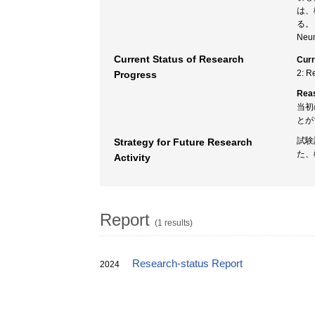
は、
る。
Neum
Current Status of Research
Curr
2: R
Progress
Rea
当初
とが
試験
Strategy for Future Research
た、
Activity
Report
(1 results)
Research-status Report
2024