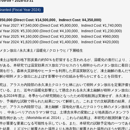
-09-09 – 2028-03-31
ranted (Fiscal Year 2024)
850,000 (Direct Cost: ¥14,500,000、Indirect Cost: ¥4,350,000)
al Year 2027: ¥7,540,000 (Direct Cost: ¥5,800,000、Indirect Cost: ¥1,740,000)
al Year 2026: ¥5,330,000 (Direct Cost: ¥4,100,000、Indirect Cost: ¥1,230,000)
al Year 2025: ¥4,160,000 (Direct Cost: ¥3,200,000、Indirect Cost: ¥960,000)
al Year 2024: ¥1,820,000 (Direct Cost: ¥1,400,000、Indirect Cost: ¥420,000)
メタン放出 / 永久凍土 / 温暖化 / クロトウヒ / 下層植生
凍土は地球の地下部炭素の約50％を貯留すると言われるが、温暖化の進行により、
がある。本研究では温室効果ガス放出プロセスのうち樹幹からのメタン放出に着目
測を行う。森林火災跡地やヒーターを利用した昇温実験区など、凍土融解の進んだ
解が樹幹メタン放出におよぼす影響やその仕組みを明らかにすることを目指す。
究は、アラスカ内陸部の永久凍土クロトウヒ林において樹幹メタン放出を定量評価
ている。また、近年の温暖化影響として懸念される永久凍土融解が樹幹メタン放出
ある2024年度は、冬季からの研究開始となったため現地観測は実施せず、永久凍
か、予備的な試験で得られた結果について解析した。これまでの文献調査の結果、
たが、アラスカ内陸部では、凍土融解・湿地化が進んだクロトウヒ林のメタン放出量に関する
19）、中央シベリアのカラマツ林では、土壌含水率の変動により地表面のメタンフ
報告例があった（Morishita et al. 2014）。これらの結果は、本研究の観測
件が重要な要素になる可能性を示している。また、本研究の試験予定地の一つである
た結果、ミズゴケに被覆された場所よりも地衣類に被覆された場所のほうが処理に