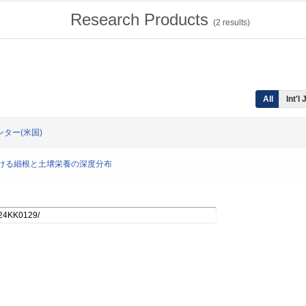
Research Products
(
2
results)
All
Int'l
センター(米国)
林における細根と土壌栄養の深度分布