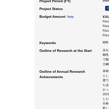
2024
Project Period (FY)
G
Project Status
Budget Amount
*help
¥18,
Fisc
Fisc
Fisc
Fisc
樹幹
Keywords
永久
Outline of Research at the Start
能性
て観
土融
本研
Outline of Annual Research
とし
Achievements
度で
たほ
かっ
20
した
分条
析し