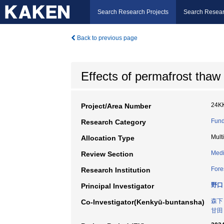
Search Research Projects
Search Resear
Back to previous page
Effects of permafrost tha
24K
Project/Area Number
Fund
Research Category
Mult
Allocation Type
Medi
Review Section
Fore
Research Institution
野口
Principal Investigator
森下
Co-Investigator(Kenkyū-buntansha)
甘田