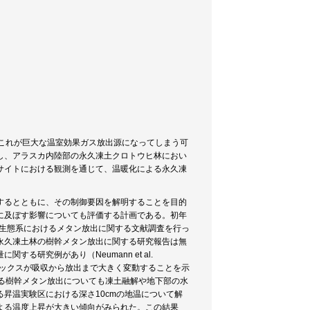
これが巨大な温室効果ガス放出源になってしまう可
し、アラスカ内陸部の永久凍土クロトウヒ林におい
サイトにおける観測を通じて、温暖化による永久凍
するとともに、その制御要因を解明することを目的
に及ぼす影響についても評価する計画である。初年
土生態系におけるメタン放出に関する文献調査を行っ
永久凍土林の樹幹メタン放出に関する研究報告は無
研究例があり（Neumann et al.
ラックスが吸収から放出まで大きく変動することを示
対象である樹幹メタン放出についても凍土融解や地下部の水
昇温実験区における深さ10cmの地温について解
よる温度上昇が大きい傾向がみられた。この結果