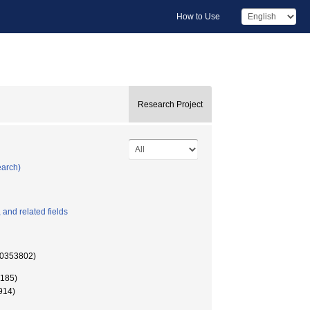
How to Use
Research Project
earch)
and related fields
53802)
85)
14)