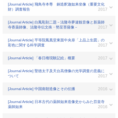
[Journal Article] 飛鳥寺本尊 銅造釈迦如来坐像（重要文化
財）調査報告
2017
[Journal Article] 白鳳彫刻二題－法隆寺夢違観音像と新薬師
寺香薬師像、法隆寺伝文殊・勢至菩薩像－
2017
[Journal Article] 平等院鳳凰堂東面中央扉「上品上生図」の
彩色に関する科学調査
2017
[Journal Article] 「春日権現験記絵」概要
2017
[Journal Article] 聖徳太子及天台高僧像の光学調査の意義に
ついて
2017
[Journal Article] 中国南朝造像とその伝播
2016
[Journal Article] 日本古代の薬師如来造像史からみた芬皇寺
薬師如来
2016