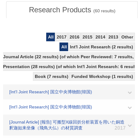
Research Products
(
60
results)
All
2017
2016
2015
2014
2013
Other
All
Int'l Joint Research (2 results)
Journal Article (22 results) (of which Peer Reviewed: 7 results
Presentation (28 results) (of which Int'l Joint Research: 6 results
Book (7 results)
Funded Workshop (1 results)
[Int'l Joint Research] 国立中央博物館(韓国)
[Int'l Joint Research] 国立中央博物館(韓国)
[Journal Article] [報告] 可搬型X線回折分析装置を用いた銅造
釈迦如来坐像（飛鳥大仏）の材質調査
2017