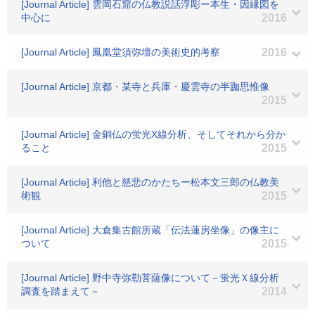
[Journal Article] 雲岡石窟の仏教説話浮彫ー本生・因縁図を
中心に
2016
[Journal Article] 鳳凰堂須弥壇の美術史的考察
2016
[Journal Article] 京都・某寺と兵庫・慶雲寺の半跏思惟像
2015
[Journal Article] 金銅仏の蛍光X線分析、そしてそれから分か
ること
2015
[Journal Article] 利他と慈悲のかたちー松本文三郎の仏教美
術観
2015
[Journal Article] 大倉集古館所蔵「伝法蓮房坐像」の像主に
ついて
2015
[Journal Article] 野中寺弥勒菩薩像について－蛍光Ｘ線分析
調査を踏まえて－
2014