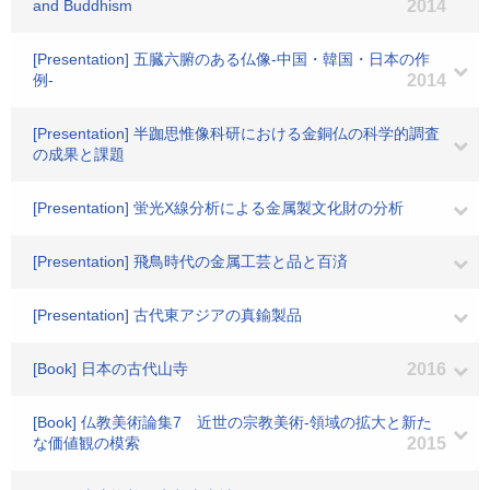
and Buddhism
2014
[Presentation] 五臓六腑のある仏像‐中国・韓国・日本の作
例‐
2014
[Presentation] 半跏思惟像科研における金銅仏の科学的調査
の成果と課題
[Presentation] 蛍光X線分析による金属製文化財の分析
[Presentation] 飛鳥時代の金属工芸と品と百済
[Presentation] 古代東アジアの真鍮製品
[Book] 日本の古代山寺
2016
[Book] 仏教美術論集7 近世の宗教美術‐領域の拡大と新た
な価値観の模索
2015