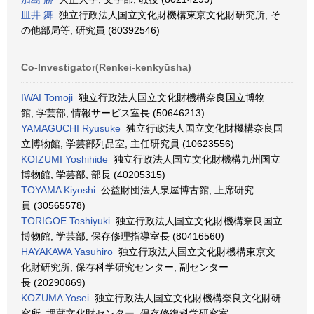
皿井 舞
独立行政法人国立文化財機構東京文化財研究所, そ
の他部局等, 研究員 (80392546)
Co-Investigator(Renkei-kenkyūsha)
IWAI Tomoji
独立行政法人国立文化財機構奈良国立博物
館, 学芸部, 情報サービス室長 (50646213)
YAMAGUCHI Ryusuke
独立行政法人国立文化財機構奈良国
立博物館, 学芸部列品室, 主任研究員 (10623556)
KOIZUMI Yoshihide
独立行政法人国立文化財機構九州国立
博物館, 学芸部, 部長 (40205315)
TOYAMA Kiyoshi
公益財団法人泉屋博古館, 上席研究
員 (30565578)
TORIGOE Toshiyuki
独立行政法人国立文化財機構奈良国立
博物館, 学芸部, 保存修理指導室長 (80416560)
HAYAKAWA Yasuhiro
独立行政法人国立文化財機構東京文
化財研究所, 保存科学研究センター, 副センター
長 (20290869)
KOZUMA Yosei
独立行政法人国立文化財機構奈良文化財研
究所, 埋蔵文化財センター, 保存修復科学研究室