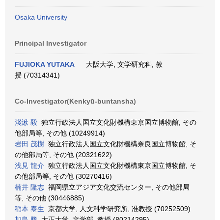
Osaka University
Principal Investigator
FUJIOKA YUTAKA
大阪大学, 文学研究科, 教
授 (70314341)
Co-Investigator(Kenkyū-buntansha)
淺湫 毅
独立行政法人国立文化財機構東京国立博物館, その
他部局等, その他 (10249914)
岩田 茂樹
独立行政法人国立文化財機構奈良国立博物館, そ
の他部局等, その他 (20321622)
浅見 龍介
独立行政法人国立文化財機構東京国立博物館, そ
の他部局等, その他 (30270416)
楠井 隆志
福岡県立アジア文化交流センター, その他部局
等, その他 (30446885)
稲本 泰生
京都大学, 人文科学研究所, 准教授 (70252509)
加島 勝
大正大学, 文学部, 教授 (80214295)