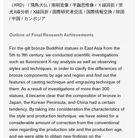
（XRD） / 飛鳥大仏 / 南朝造像 / 半跏思惟像 / Ｘ線回折 / 蛍
光X線分析 / X線回折 / 国際研究者交流 / 国際情報交換 / 韓国
/ 中国 / カンボジア
Outline of Final Research Achievements
For the gilt bronze Buddhist statues in East Asia from the
5th to 9th century, we conducted scientific investigations
such as fluorescent X-ray analysis as well as observing
styles and techniques, in order to clarify the differences of
bronze components by age and region and find out the
features of casting technique and engraving technique of
them. As a result of investigations of more than 300
statues, it became clear that the composition of bronze in
Japan, the Korean Peninsula, and China had a certain
tendency. By taking into consideration the characteristics of
the style and production technique, we have asked for a
considerable amount of correction from the conventional
view regarding the production site and the production age,
and we were able to obtain new findings on the