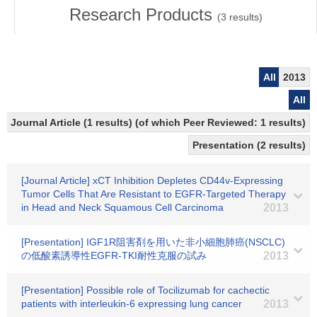
Research Products
(
3
results)
All
2013
All
Journal Article (1 results) (of which Peer Reviewed: 1 results)
Presentation (2 results)
[Journal Article] xCT Inhibition Depletes CD44v-Expressing
Tumor Cells That Are Resistant to EGFR-Targeted Therapy
in Head and Neck Squamous Cell Carcinoma
2013
[Presentation] IGF1R阻害剤を用いた非小細胞肺癌(NSCLC)
の低酸素誘導性EGFR-TKI耐性克服の試み
2013
[Presentation] Possible role of Tocilizumab for cachectic
patients with interleukin-6 expressing lung cancer
2013