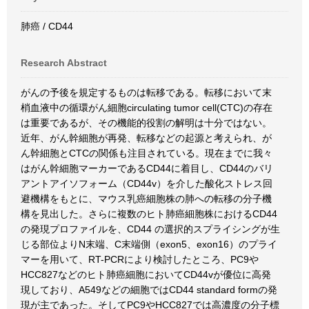
肺癌 / CD44
Research Abstract
がんの予後を規定するものは転移である。転移において末
梢血液中の循環がん細胞circulating tumor cell(CTC)の存在
は重要であるが、その機能的役割の解明は十分ではない。
近年、がん幹細胞が再発、転移などの起源と考えられ、が
ん幹細胞とCTCの関係も注目されている。現在までに我々
はがん幹細胞マーカーであるCD44に着目し、CD44のバリ
アントアイソフォーム（CD44v）を介した酸化ストレス回
避機構をもとに、マウス乳癌細胞株の肺への転移の分子機
構を見出した。さらに複数のヒト肺癌細胞株におけるCD44
の発現プロファイルを、CD44 の選択的スプライシングが生
じる部位よりN末端、C末端側（exon5、exon16）のプライ
マーを用いて、RT-PCRにより検討したところ、PC9や
HCC827などのヒト肺癌細胞においてCD44vが優位に高発
現しており、A549などの細胞ではCD44 standard formの発
現が主であった。そしてPC9やHCC827では高濃度の分子標