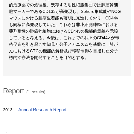
的治療薬での処理後、残存する耐性細胞集団では肺癌幹細
胞マーカーであるCD133が高発現し、Sphere形成能やNOG
マウスにおける腫瘍生着能も著明に亢進しており、CD44v
も同様に高発現していた。これらは非小細胞肺癌における
薬剤耐性の肺癌幹細胞におけるCD44vの機能的意義を示唆
していると考える。今後は、これまでの我々のCD44v が転
移促進を引き起こす知見と分子メカニズムを基盤に、肺が
んにおけるCTCの機能的解析及び転移制御を目指した分子
標的治療法を開発することを目的とする。
Report
(1 results)
2013
Annual Research Report