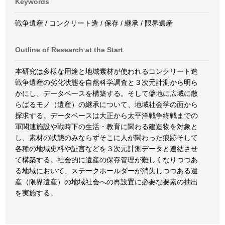
Keywords
戦争遺産 / コンクリート造 / 保存 / 継承 / 限界遺産
Outline of Research at the Start
本研究は多様な用途と地域素材が使われるコンクリート造
戦争遺産の劣化状態を自然科学調査と３次元計測から明ら
かにし、データベースを構築する。そして僻地に広域に散
らばるモノ（遺産）の継承について、地域社会学の面から
探求する。データベースは大正から太平洋戦争終戦までの
軍関連施設や戦時下の生活・教育に関わる建造物を対象と
し、素材の状態のみならずそこに人が関わった痕跡そして
各種の地域史料や証言などを３次元計測データと連結させ
て構築する。社会的に遺産の保存管理が難しくなりつつあ
る地域において、ステークホールダーが消失しつつある遺
産（限界遺産）の地域社会への再設置に必要な要素の抽出
を実施する。